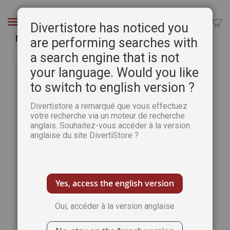
Aller
au
Chercher
Divertistore has noticed you
contenu
Mystères Mythes et legendes n°12
are performing searches with
a search engine that is not
Passer
Pass
à
au
your language. Would you like
la
débu
to switch to english version ?
fin
de
de
la
Divertistore a remarqué que vous effectuez
la
Gale
votre recherche via un moteur de recherche
galerie
d’im
anglais. Souhaitez-vous accéder à la version
d’images
anglaise du site DivertiStore ?
Yes, access the english version
Oui, accéder à la version anglaise