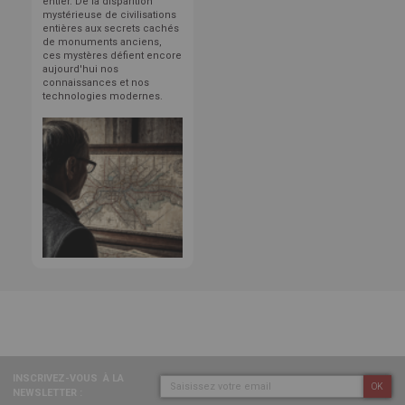
entier. De la disparition
mystérieuse de civilisations
entières aux secrets cachés
de monuments anciens,
ces mystères défient encore
aujourd'hui nos
connaissances et nos
technologies modernes.
INSCRIVEZ-VOUS
À LA
OK
NEWSLETTER :