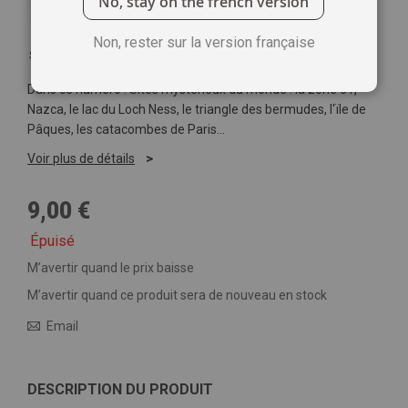
No, stay on the french version
Non, rester sur la version française
Soyez le premier à commenter ce produit
Dans ce numéro : Sites mystérieux du monde : la zone 51,
Nazca, le lac du Loch Ness, le triangle des bermudes, l'ïle de
Pâques, les catacombes de Paris...
Voir plus de détails
9,00 €
Épuisé
M’avertir quand le prix baisse
M’avertir quand ce produit sera de nouveau en stock
Email
DESCRIPTION DU PRODUIT