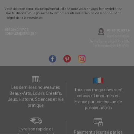
Votre adresse email est uniquement utilisée pour vous envoyer la newsletter de
Diverti Editions. Vous pouvez à tout moment utiliser le lien de désabonnement
intégré dans la newsletter.
BESOIN D’INFOS
05 49 90 09 16
COMPLÉMENTAIRES ?
Appel non surtaxé
Du lundi au jeudi de 14h à 17h,
et le vendredi de 14h à 16h
Les dernières nouveautés
Tous nos magazines sont
Beaux-Arts, Loisirs Créatifs,
conçus et imprimés en
Jeux, Histoire, Sciences et Vie
France par une équipe de
pratique
passionné(e)s
Livraison rapide et
Paiement sécurisé par les