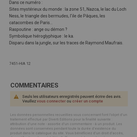
Dans ce numéro :
Sites mystérieux du monde : la zone 51, Nazca, le lac du Loch
Ness, le triangle des bermudes, l'ïle de Pâques, les
catacombes de Paris...
Raspoutine : ange ou démon ?
Symbolique hiéroglyphique : le ka.
Disparu dans la jungle, sur les traces de Raymond Maufrais.
Plus
d'infos
7451-HIA 12
COMMENTAIRES
Seuls les utilisateurs enregistrés peuvent écrire des avis.
Veuillez
vous connecter
ou
créer un compte
Les données personnelles recueillies vous concernant font l’objet d’un
traitement effectué par Diverti Editions pour la finalité suivante :
attribution d'une note - assortie d'un commentaire - à un produit. Les
données sont conservées pendant toute la durée d'existence du
produit dans le catalogue du site. Vous bénéficiez d’un droit d’accès,