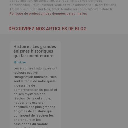
de rectification, de portabilité, d’effacement de vos données
personnelles. Pour l’exercer, veuillez vous adresser à : Diverti Editions,
17, avenue du Cerisier Noir, 86530 Naintré ou contact@divertistore.fr.
Politique de protection des données personnelles
DÉCOUVREZ NOS ARTICLES DE BLOG
Histoire : Les grandes
énigmes historiques
qui fascinent encore
#
Histoire
Les énigmes historiques ont
toujours captivé
l'imagination humaine. Elles
sont le reflet de notre quête
incessante de
compréhension du passé et
de ses mystères non
résolus. Dans cet article,
nous allons explorer
certaines des plus grandes
énigmes de l'histoire qui
continuent de fasciner les
chercheurs et les
passionnés du monde