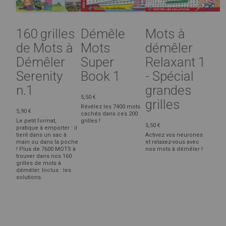
160 grilles
Démêle
Mots à
de Mots à
Mots
démêler
Démêler
Super
Relaxant 1
Serenity
Book 1
- Spécial
n.1
grandes
5,50 €
grilles
Révélez les 7400 mots
5,90 €
cachés dans ces 200
Le petit format,
grilles !
5,50 €
pratique à emporter : il
tient dans un sac à
Activez vos neurones
main ou dans la poche
et relaxez-vous avec
! Plus de 7600 MOTS à
nos mots à démêler !
trouver dans nos 160
grilles de mots à
démêler. Inclus : les
solutions.