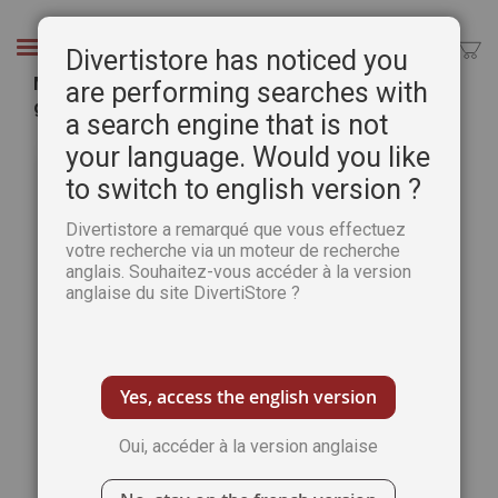
Aller
au
Chercher
Divertistore has noticed you
contenu
Mots à démêler Relaxant 3 - Spécial grandes
are performing searches with
grilles
a search engine that is not
Passer
Pass
your language. Would you like
à
au
to switch to english version ?
la
débu
fin
de
Divertistore a remarqué que vous effectuez
de
la
votre recherche via un moteur de recherche
la
Gale
anglais. Souhaitez-vous accéder à la version
galerie
d’im
anglaise du site DivertiStore ?
d’images
Yes, access the english version
Oui, accéder à la version anglaise