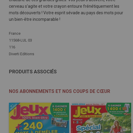
cerveau s'agite et votre crayon entoure frénétiquement les
mots découverts ! Votre esprit sévade au pays des mots pour
un bien-être incomparable !
Plus
France
d'infos
11568-LUL 03
116
Diverti Editions
PRODUITS ASSOCIÉS
NOS ABONNEMENTS ET NOS COUPS DE CŒUR