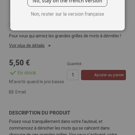
No, stay on the french version
Non, rester sur la version française
Soyez le premier à commenter ce produit
Pour vous qui aimez les grandes grilles de mots à démêler !
Voir plus de détails
5,50 €
Quantité :
En stock
Ajouter au panier
M’avertir quand le prix baisse
Email
DESCRIPTION DU PRODUIT
Posez vous tranquillement dans votre fauteuil, et
commencez à dénicher les mots qui se cahcent dans
chacune de ces grandes grilles. Vos yeux s'activent, votre