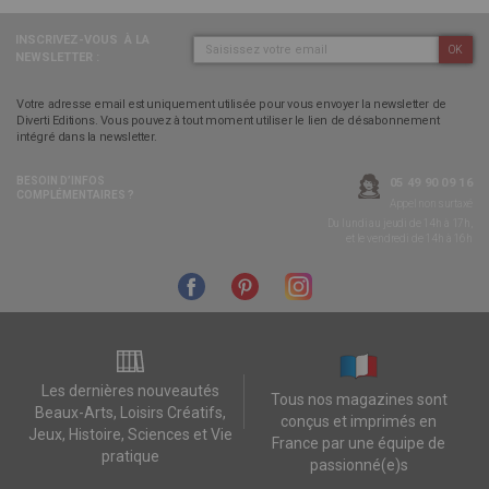
INSCRIVEZ-VOUS
À LA
OK
NEWSLETTER :
Votre adresse email est uniquement utilisée pour vous envoyer la newsletter de
Diverti Editions. Vous pouvez à tout moment utiliser le lien de désabonnement
intégré dans la newsletter.
BESOIN D’INFOS
05 49 90 09 16
COMPLÉMENTAIRES ?
Appel non surtaxé
Du lundi au jeudi de 14h à 17h,
et le vendredi de 14h à 16h
Les dernières nouveautés
Tous nos magazines sont
Beaux-Arts, Loisirs Créatifs,
conçus et imprimés en
Jeux, Histoire, Sciences et Vie
France par une équipe de
pratique
passionné(e)s