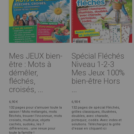
Mes JEUX bien-
Spécial Fléchés
être : Mots à
Niveau 1-2-3
démêler,
Mes Jeux 100%
fléchés,
bien-être Hors
croisés, ...
...
6,90 €
6,90 €
132 pages pour s'amuser toute la
132 pages de spécial Fléchés,
saison ! Mots mélangés, mots
grilles classiques, illustrées,
fléchés, trouver l'inconnue, mots
doubles, avec charade,
croisés, multi-jeux, objets
pictoquiz, codés. Avec index et
cachés, sudoku, les 7
solutions. Téléchargez la grille
différences… une revue pour
d'essai en cliquant ici
toute la famille !