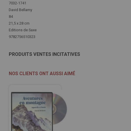
d'infos
7032-1741
David Bellamy
84
21,5 x 28 cm
Editions de Saxe
9782756510323
PRODUITS VENTES INCITATIVES
NOS CLIENTS ONT AUSSI AIMÉ