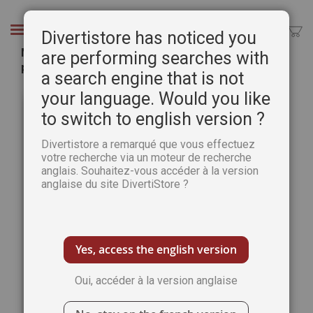
Aller
au
Chercher
Divertistore has noticed you
contenu
Montagnes et Landes - Techniques et astuces
are performing searches with
pour l’aquarelle
a search engine that is not
Passer
Pass
your language. Would you like
à
au
to switch to english version ?
la
débu
fin
de
Divertistore a remarqué que vous effectuez
de
la
votre recherche via un moteur de recherche
la
Gale
anglais. Souhaitez-vous accéder à la version
galerie
d’im
anglaise du site DivertiStore ?
d’images
Yes, access the english version
Oui, accéder à la version anglaise