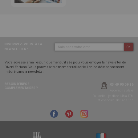
INSCRIVEZ-VOUS
À LA
OK
NEWSLETTER :
Votre adresse email est uniquement utilisée pour vous envoyer la newsletter de
Diverti Editions. Vous pouvez à tout moment utiliser le lien de désabonnement
intégré dans la newsletter.
BESOIN D’INFOS
05 49 90 09 16
COMPLÉMENTAIRES ?
Appel non surtaxé
Du lundi au jeudi de 14h à 17h,
et le vendredi de 14h à 16h