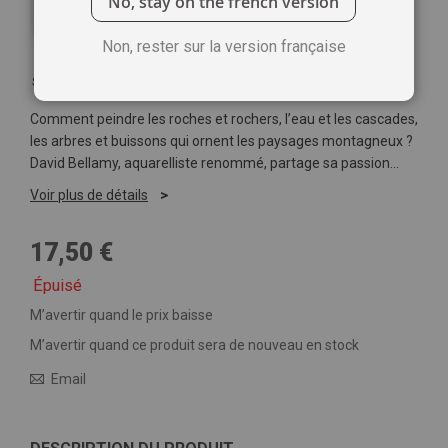
No, stay on the french version
Non, rester sur la version française
Soyez le premier à commenter ce produit
Comment peindre les roches et rochers, l’eau et les cascades,
les arbres et buissons qui ornent les paysages montagneux ?
David Bellamy, aquarelliste renommé, partage sa passion…
Voir plus de détails
17,50 €
Épuisé
M’avertir quand le prix baisse
M’avertir quand ce produit sera de nouveau en stock
Email