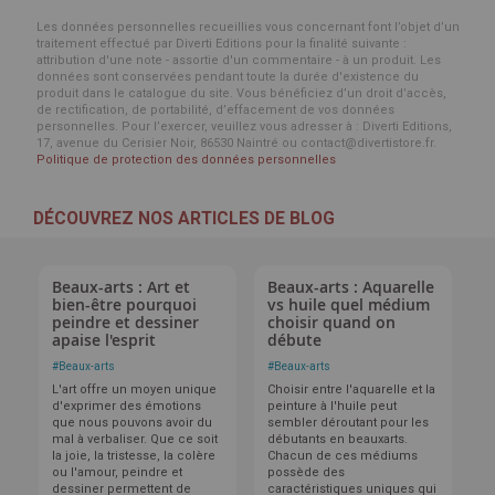
Les données personnelles recueillies vous concernant font l’objet d’un
traitement effectué par Diverti Editions pour la finalité suivante :
attribution d'une note - assortie d'un commentaire - à un produit. Les
données sont conservées pendant toute la durée d'existence du
produit dans le catalogue du site. Vous bénéficiez d’un droit d’accès,
de rectification, de portabilité, d’effacement de vos données
personnelles. Pour l’exercer, veuillez vous adresser à : Diverti Editions,
17, avenue du Cerisier Noir, 86530 Naintré ou contact@divertistore.fr.
Politique de protection des données personnelles
DÉCOUVREZ NOS ARTICLES DE BLOG
Beaux-arts : Art et
Beaux-arts : Aquarelle
bien-être pourquoi
vs huile quel médium
peindre et dessiner
choisir quand on
apaise l'esprit
débute
#
Beaux-arts
#
Beaux-arts
L'art offre un moyen unique
Choisir entre l'aquarelle et la
d'exprimer des émotions
peinture à l'huile peut
que nous pouvons avoir du
sembler déroutant pour les
mal à verbaliser. Que ce soit
débutants en beauxarts.
la joie, la tristesse, la colère
Chacun de ces médiums
ou l'amour, peindre et
possède des
dessiner permettent de
caractéristiques uniques qui