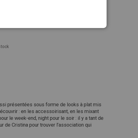
stock
ssi présentées sous forme de looks à plat mis
écouvrir : en les accessoirisant, en les mixant
 le week-end, night pour le soir : il y a tant de
ur de Cristina pour trouver l’association qui