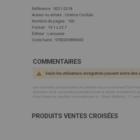
Plus
Référence
9321-2318
d'infos
Auteur ou artiste
Cristina Cordula
Nombre de pages
160
Format
19.1 x 25.7
Éditeur
Larousse
Code barre
9782035899453
COMMENTAIRES
Seuls les utilisateurs enregistrés peuvent écrire des 
Les données personnelles recueillies vous concernant font l’objet 
données sont conservées pendant toute la durée d'existence du p
Pour l’exercer, veuillez vous adresser à : Diverti Editions, 17, av
PRODUITS VENTES CROISÉES