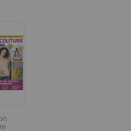
on
re