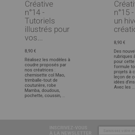
Créative
Créat
n°14 -
n°15 -
Tutoriels
un hiv
illustrés pour
créati
vos...
8,90 €
8,90 €
Des nouvel
rubriques 
Réalisez les modèles à
pour cette
coudre proposés par
formule tou
nos créatrices :
projets à 
chemisette col Mao,
leçon de c
trimballe-tout de
idées d’ins
couturière, robe
Avec les ...
Mamba, doudous,
pochette, coussin, ...
INSCRIVEZ-VOUS
À LA NEWSLETTER