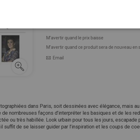
-30%
13,95 €
19,95 €
Épuisé
M’avertir quand le prix baisse
M’avertir quand ce produit sera de nouveau en 
Email
tographiées dans Paris, soit dessinées avec élégance, mais au
ste de nombreuses façons d’interpréter les basiques et de les red
 ou très habillée. Look urbain pour tous les jours, escapade pour
l suffit de se laisser guider par l’inspiration et les coups de coe