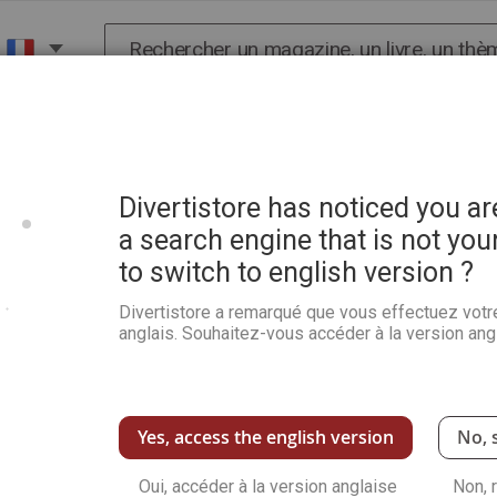
Chercher
X
HISTOIRE
SCIENCES
POP CULTURE ET BIEN-
Divertistore has noticed you a
a search engine that is not you
to switch to english version ?
Mon look book
Divertistore a remarqué que vous effectuez votr
Soyez le premier à commenter ce produit
anglais. Souhaitez-vous accéder à la version angl
Cristina
Cordula
revisite dans ce très beau l
féminin, celles dont aucune femme ne peut se 
trench, le pantalon noir, la minijupe en cuir
placards, alors si nous apprenions à en jouer
Yes, access the english version
No, 
pour toutes les situations ?
Voir plus de détails
Oui, accéder à la version anglaise
Non, 