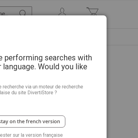
Chercher
Mon Compte
Mon panier
ETRE
PROMOTIONS
ABONNEMENTS
re performing searches with
r language. Would you like
e recherche via un moteur de recherche
aise du site DivertiStore ?
ivre une trentaine de pièces basiques du dressing
passer la chemise blanche, la robe de jour, le
… Ces vêtements, nous les avons toutes dans nos
 pour créer de nouveaux looks chics et seyants,
stay on the french version
rester sur la version française