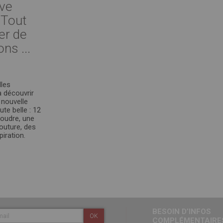
ive
 Tout
er de
ons ...
les
à découvrir
 nouvelle
te belle : 12
coudre, une
outure, des
piration.
BESOIN D’INFOS
OK
COMPLÉMENTAIRES