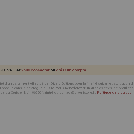
avis. Veuillez
vous connecter
ou
créer un compte
d’un traitement effectué par Diverti Editions pour la finalité suivante : attribution 
roduit dans le catalogue du site. Vous bénéficiez d’un droit d’accès, de rectificat
enue du Cerisier Noir, 86530 Naintré ou contact@divertistore.fr.
Politique de protecti