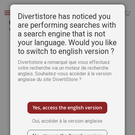
Aller
au
Chercher
Divertistore has noticed you
contenu
Mon cahier 2020 - Woman is beautiful - Révélez
are performing searches with
votre féminin sacré
a search engine that is not
Passer
Pass
your language. Would you like
à
au
to switch to english version ?
la
débu
fin
de
Divertistore a remarqué que vous effectuez
de
la
votre recherche via un moteur de recherche
la
Gale
anglais. Souhaitez-vous accéder à la version
galerie
d’im
anglaise du site DivertiStore ?
d’images
Yes, access the english version
Oui, accéder à la version anglaise