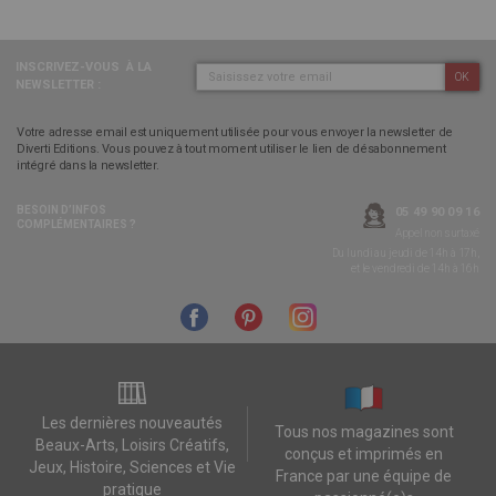
INSCRIVEZ-VOUS
À LA
OK
NEWSLETTER :
Votre adresse email est uniquement utilisée pour vous envoyer la newsletter de
Diverti Editions. Vous pouvez à tout moment utiliser le lien de désabonnement
intégré dans la newsletter.
BESOIN D’INFOS
05 49 90 09 16
COMPLÉMENTAIRES ?
Appel non surtaxé
Du lundi au jeudi de 14h à 17h,
et le vendredi de 14h à 16h
Les dernières nouveautés
Tous nos magazines sont
Beaux-Arts, Loisirs Créatifs,
conçus et imprimés en
Jeux, Histoire, Sciences et Vie
France par une équipe de
pratique