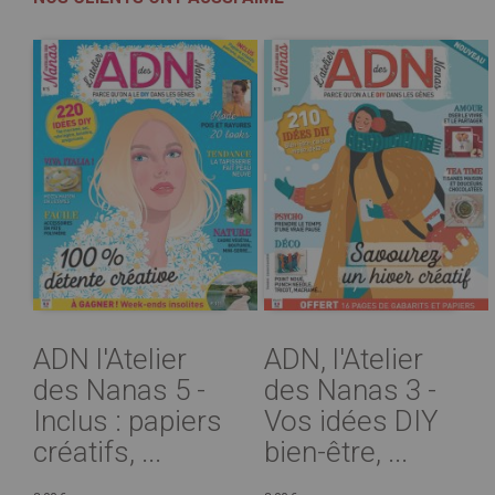
ADN l'Atelier
ADN, l'Atelier
des Nanas 5 -
des Nanas 3 -
Inclus : papiers
Vos idées DIY
créatifs, ...
bien-être, ...