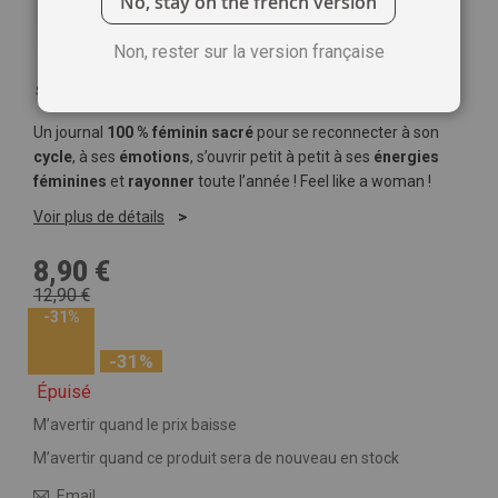
No, stay on the french version
Non, rester sur la version française
Soyez le premier à commenter ce produit
Un journal
100 % féminin sacré
pour se reconnecter à son
cycle
, à ses
émotions
, s’ouvrir petit à petit à ses
énergies
féminines
et
rayonner
toute l’année ! Feel like a woman !
Voir plus de détails
8,90 €
12,90 €
-31%
-31%
Épuisé
M’avertir quand le prix baisse
M’avertir quand ce produit sera de nouveau en stock
Email