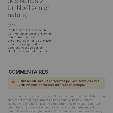
des Nanas 2 -
Un Noël zen et
nature, ...
8,90 €
L’automne et les fêtes de fin
d’année qui se dessinent sont le
bon moment pour créer
ensemble, cuisiner les uns avec
les autres, imaginer des
décorations et des petites
attentions, se rappeler ce qui ...
COMMENTAIRES
Seuls les utilisateurs enregistrés peuvent écrire des avis.
Veuillez
vous connecter
ou
créer un compte
Les données personnelles recueillies vous concernant font l’objet d’un
traitement effectué par Diverti Editions pour la finalité suivante :
attribution d'une note - assortie d'un commentaire - à un produit. Les
données sont conservées pendant toute la durée d'existence du
produit dans le catalogue du site. Vous bénéficiez d’un droit d’accès,