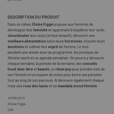
DESCRIPTION DU PRODUIT
Dans ce cahier,
Eloïse Figgé
propose aux femmes de
développer leur
feminité
en apprenant à équilibrer leur cycle,
chouchouter
leur corps (et leur beauté), découvrir une
meilleure alimentation
selon leurs
hormones
, écouter leurs
émotions
et cultiver leur
esprit
de femme. Le tout
pendant une année avec au programme: les principes du
féminin sacré et un agenda semainier. On pourra y découvrir
chaque semaine, la pensée de la semaine, des
conseils
food
,
bien-être
et
beauté
, un
rituel psy
pour prendre soin de
son féminin et un espace de notes pour écrire ses pensées
tout au long de son parcours. A découvrir également chaque
mois une
roue des lunes
et un
mandala mood féminin
.
Plus
10790-2615
d'infos
Eloise Figge
240