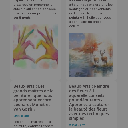
papier. Cette forme
apprentissage. Dans cet
d'expression personnelle
article, nous explorerons les
aide à clarifier nos pensées
avantages et inconvénients
et à mieux comprendre nos
de l'aquarelle et de la
sentiments.
peinture à l'huile pour vous
aider à faire un choix
éclairé.
Beaux-arts : Les
Beaux-Arts : Peindre
grands maîtres de la
des fleurs à l
peinture : que nous
aquarelle conseils
apprennent encore
pour débutants -
Léonard, Monet et
Apprenez à capturer
Van Gogh ?
la beauté des fleurs
avec des techniques
#
Beaux-arts
simples
Les grands maîtres de la
#
Beaux-arts
peinture, comme Léonard