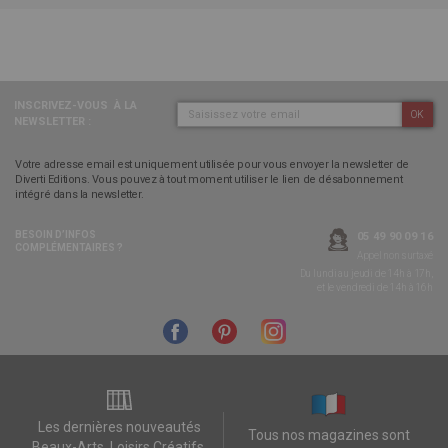
INSCRIVEZ-VOUS
À LA
OK
NEWSLETTER :
Votre adresse email est uniquement utilisée pour vous envoyer la newsletter de
Diverti Editions. Vous pouvez à tout moment utiliser le lien de désabonnement
intégré dans la newsletter.
BESOIN D’INFOS
05 49 90 09 16
COMPLÉMENTAIRES ?
Appel non surtaxé
Du lundi au jeudi de 14h à 17h,
et le vendredi de 14h à 16h
Les dernières nouveautés
Tous nos magazines sont
Beaux-Arts, Loisirs Créatifs,