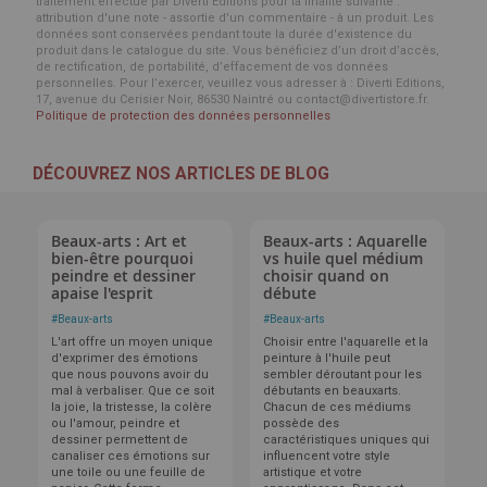
traitement effectué par Diverti Editions pour la finalité suivante :
attribution d'une note - assortie d'un commentaire - à un produit. Les
données sont conservées pendant toute la durée d'existence du
produit dans le catalogue du site. Vous bénéficiez d’un droit d’accès,
de rectification, de portabilité, d’effacement de vos données
personnelles. Pour l’exercer, veuillez vous adresser à : Diverti Editions,
17, avenue du Cerisier Noir, 86530 Naintré ou contact@divertistore.fr.
Politique de protection des données personnelles
DÉCOUVREZ NOS ARTICLES DE BLOG
Beaux-arts : Art et
Beaux-arts : Aquarelle
bien-être pourquoi
vs huile quel médium
peindre et dessiner
choisir quand on
apaise l'esprit
débute
#
Beaux-arts
#
Beaux-arts
L'art offre un moyen unique
Choisir entre l'aquarelle et la
d'exprimer des émotions
peinture à l'huile peut
que nous pouvons avoir du
sembler déroutant pour les
mal à verbaliser. Que ce soit
débutants en beauxarts.
la joie, la tristesse, la colère
Chacun de ces médiums
ou l'amour, peindre et
possède des
dessiner permettent de
caractéristiques uniques qui
canaliser ces émotions sur
influencent votre style
une toile ou une feuille de
artistique et votre