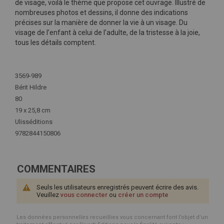
de visage, voilà le thème que propose cet ouvrage. Illustré de
nombreuses photos et dessins, il donne des indications
précises sur la manière de donner la vie à un visage. Du
visage de l’enfant à celui de l’adulte, de la tristesse à la joie,
tous les détails comptent.
Plus
d'infos
3569-989
Bérit Hildre
80
19 x 25,8 cm
Ulisséditions
9782844150806
COMMENTAIRES
Seuls les utilisateurs enregistrés peuvent écrire des avis.
Veuillez
vous connecter
ou
créer un compte
Les données personnelles recueillies vous concernant font l’objet d’un