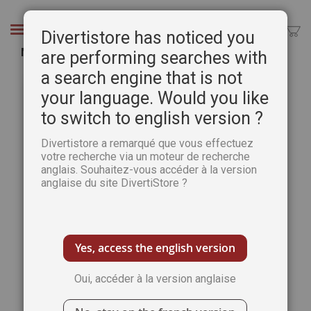
Aller
au
Chercher
Divertistore has noticed you
contenu
Modelage - Têtes et expressions
are performing searches with
a search engine that is not
Passer
Pass
à
au
your language. Would you like
la
débu
to switch to english version ?
fin
de
de
la
Divertistore a remarqué que vous effectuez
la
Gale
votre recherche via un moteur de recherche
galerie
d’im
anglais. Souhaitez-vous accéder à la version
d’images
anglaise du site DivertiStore ?
Yes, access the english version
Oui, accéder à la version anglaise