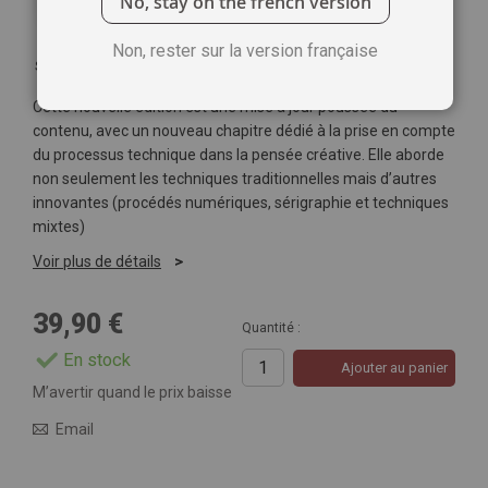
No, stay on the french version
Non, rester sur la version française
Soyez le premier à commenter ce produit
Cette nouvelle édition est une mise à jour poussée du
contenu, avec un nouveau chapitre dédié à la prise en compte
du processus technique dans la pensée créative. Elle aborde
non seulement les techniques traditionnelles mais d’autres
innovantes (procédés numériques, sérigraphie et techniques
mixtes)
Voir plus de détails
39,90 €
Quantité :
En stock
Ajouter au panier
M’avertir quand le prix baisse
Email