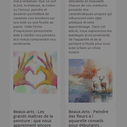
mal à verbaliser. Que ce soit
débutants en beauxarts.
la joie, la tristesse, la colère
Chacun de ces médiums
ou l'amour, peindre et
possède des
dessiner permettent de
caractéristiques uniques qui
canaliser ces émotions sur
influencent votre style
une toile ou une feuille de
artistique et votre
papier. Cette forme
apprentissage. Dans cet
d'expression personnelle
article, nous explorerons les
aide à clarifier nos pensées
avantages et inconvénients
et à mieux comprendre nos
de l'aquarelle et de la
sentiments.
peinture à l'huile pour vous
aider à faire un choix
éclairé.
Beaux-arts : Les
Beaux-Arts : Peindre
grands maîtres de la
des fleurs à l
peinture : que nous
aquarelle conseils
apprennent encore
pour débutants -