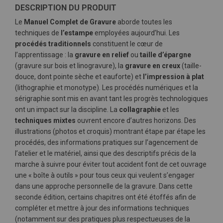
DESCRIPTION DU PRODUIT
Le
Manuel Complet de Gravure
aborde toutes les
techniques de
l’estampe
employées aujourd’hui. Les
procédés traditionnels
constituent le cœur de
l’apprentissage : la
gravure en relief
ou
taille d’épargne
(gravure sur bois et linogravure), la
gravure en creux
(taille-
douce, dont pointe sèche et eauforte) et
l’impression à plat
(lithographie et monotype). Les procédés numériques et la
sérigraphie sont mis en avant tant les progrès technologiques
ont un impact sur la discipline. La
collagraphie
et les
techniques mixtes
ouvrent encore d’autres horizons. Des
illustrations (photos et croquis) montrant étape par étape les
procédés, des informations pratiques sur l’agencement de
l’atelier et le matériel, ainsi que des descriptifs précis de la
marche à suivre pour éviter tout accident font de cet ouvrage
une « boîte à outils » pour tous ceux qui veulent s’engager
dans une approche personnelle de la gravure. Dans cette
seconde édition, certains chapitres ont été étoffés afin de
compléter et mettre à jour des informations techniques
(notamment sur des pratiques plus respectueuses de la