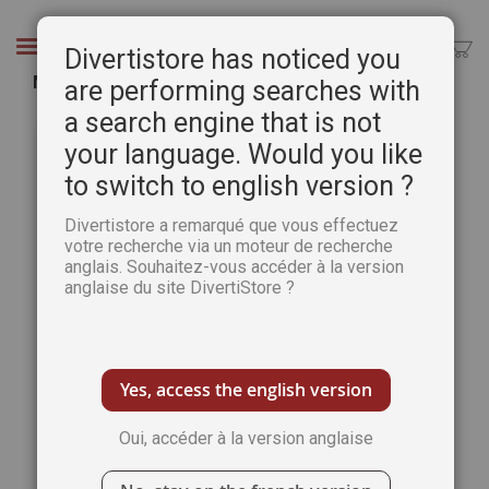
Aller
au
Chercher
Divertistore has noticed you
contenu
Manuel complet de gravure
are performing searches with
a search engine that is not
Passer
Pass
à
au
your language. Would you like
la
débu
to switch to english version ?
fin
de
de
la
Divertistore a remarqué que vous effectuez
la
Gale
votre recherche via un moteur de recherche
galerie
d’im
anglais. Souhaitez-vous accéder à la version
d’images
anglaise du site DivertiStore ?
Yes, access the english version
Oui, accéder à la version anglaise