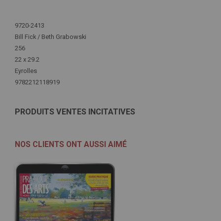
Plus
d'infos
9720-2413
Bill Fick / Beth Grabowski
256
22 x 29.2
Eyrolles
9782212118919
PRODUITS VENTES INCITATIVES
NOS CLIENTS ONT AUSSI AIMÉ