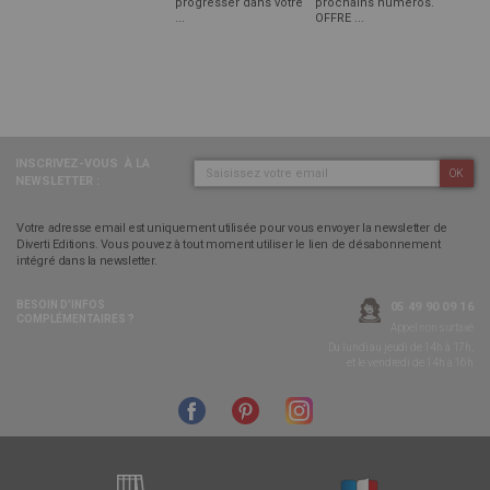
progresser dans votre
prochains numéros.
...
OFFRE ...
INSCRIVEZ-VOUS
À LA
OK
NEWSLETTER :
Votre adresse email est uniquement utilisée pour vous envoyer la newsletter de
Diverti Editions. Vous pouvez à tout moment utiliser le lien de désabonnement
intégré dans la newsletter.
BESOIN D’INFOS
05 49 90 09 16
COMPLÉMENTAIRES ?
Appel non surtaxé
Du lundi au jeudi de 14h à 17h,
et le vendredi de 14h à 16h