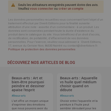
Seuls les utilisateurs enregistrés peuvent écrire des avis.
Veuillez
vous connecter
ou
créer un compte
Les données personnelles recueillies vous concernant font l’objet d’un
traitement effectué par Diverti Editions pour la finalité suivante :
attribution d'une note - assortie d'un commentaire - à un produit. Les
données sont conservées pendant toute la durée d'existence du
produit dans le catalogue du site. Vous bénéficiez d’un droit d’accès,
de rectification, de portabilité, d’effacement de vos données
personnelles. Pour l’exercer, veuillez vous adresser à : Diverti Editions,
17, avenue du Cerisier Noir, 86530 Naintré ou contact@divertistore.fr.
Politique de protection des données personnelles
DÉCOUVREZ NOS ARTICLES DE BLOG
Beaux-arts : Art et
Beaux-arts : Aquarelle
bien-être pourquoi
vs huile quel médium
peindre et dessiner
choisir quand on
apaise l'esprit
débute
#
Beaux-arts
#
Beaux-arts
L'art offre un moyen unique
Choisir entre l'aquarelle et la
d'exprimer des émotions
peinture à l'huile peut
que nous pouvons avoir du
sembler déroutant pour les