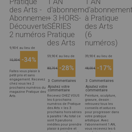
Pratique
1 AN
1 AN
des Arts -
d'abonnement
d’abonnemen
Abonnement
+ 3 HORS-
à Pratique
Découverte
SÉRIES
des Arts
2 numéros
Pratique
(6
des Arts
numéros)
9,90 €
au lieu de
59,90 €
au lieu de
39,90 €
au lieu de
-34%
15,00 €
-28%
-17%
83,70 €
48,00 €
Faites vous plaisir à
petit prix et sans
engagement. Recevez
3
Commentaires
3
Commentaires
chez vous les 2
Ajoutez votre
Ajoutez votre
prochains numéros du
commentaire
commentaire
magazine Pratique des
Recevez CHEZ VOUS
Peinture, sculpture,
Arts.
les 6 prochains
gravure, dessin :
numéros de Pratique
retrouvez tous les
des Arts + les 3
conseils et astuces
prochains hors-séries
pour progresser dans
à paraître ! Au total ce
votre pratique
sont 9 parutions
artistique. Avec
inédites pour prendre
l'abonnement 1 AN,
plaisir à peindre et
vous recevrez les 6