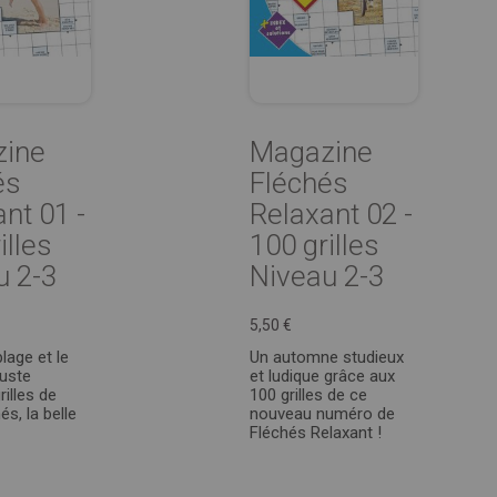
ine
Magazine
és
Fléchés
nt 01 -
Relaxant 02 -
illes
100 grilles
u 2-3
Niveau 2-3
5,50 €
lage et le
Un automne studieux
juste
et ludique grâce aux
illes de
100 grilles de ce
s, la belle
nouveau numéro de
Fléchés Relaxant !