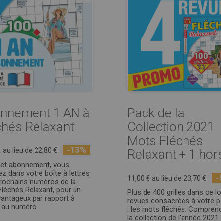
nnement 1 AN à
Pack de la
chés Relaxant
Collection 2021
Mots Fléchés
-13%
€
au lieu de
22,80 €
Relaxant + 1 hors 
cet abonnement, vous
ez dans votre boîte à lettres
-
11,00 €
au lieu de
23,70 €
prochains numéros de la
Fléchés Relaxant, pour un
Plus de 400 grilles dans ce lo
avantageux par rapport à
revues consacrées à votre p
t au numéro.
: les mots fléchés. Compren
la collection de l'année 2021