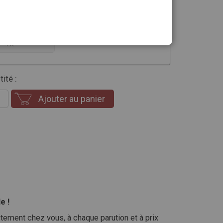
sion que vous souhaitez
-15%
NEMENT DÈS
19€
ité :
Ajouter au panier
e !
ment chez vous, à chaque parution et à prix