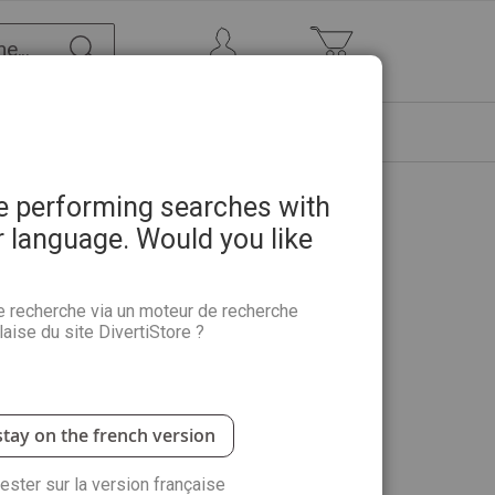
Chercher
Mon Compte
Mon panier
ETRE
PROMOTIONS
ABONNEMENTS
re performing searches with
r language. Would you like
 8 - 100 grilles Niveau 2-3
e recherche via un moteur de recherche
aise du site DivertiStore ?
échés ? débutez avec ce numéro de Fléchés
t un index et les solutions. Familiarisez-vous avec
ns les cases, découvrez les mots cachés sur
stay on the french version
rester sur la version française