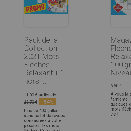
Pack de la
Magaz
Collection
Fléch
2021 Mots
Relaxa
Fléchés
100 gr
Relaxant + 1
Nivea
hors ...
6,50 €
A vous la p
11,00 €
au lieu de
farniente, 
-54%
23,70 €
quelques gr
mots fléché
Plus de 400 grilles
vie !
dans ce lot de revues
consacrées à votre
passion : les mots
fléchés. Comprend