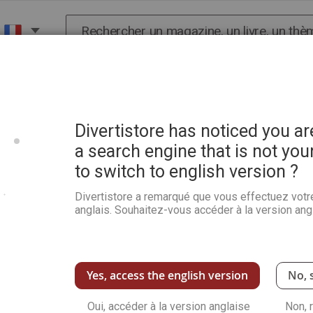
Chercher
X
HISTOIRE
SCIENCES
POP CULTURE ET BIEN-
iveau 2-3
Divertistore has noticed you a
a search engine that is not you
to switch to english version ?
Magazine Fléchés Relaxant
Divertistore a remarqué que vous effectuez votr
Soyez le premier à commenter ce produit
anglais. Souhaitez-vous accéder à la version angl
Vous souhaitez progresser dans les mots fl
Relaxant en niveau 2-3 qui comprend égalemen
les définitions et inscrivez vos réponses da
certaines grilles !
Yes, access the english version
No, 
Voir plus de détails
Oui, accéder à la version anglaise
Non, 