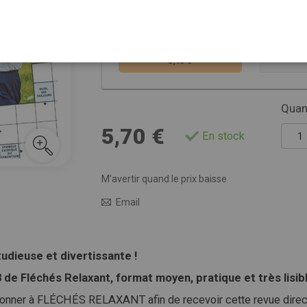
Choisissez la ver
VERSION PAPIER
ABON
5,70 €
Quant
5,70 €
En stock
M’avertir quand le prix baisse
Email
dieuse et divertissante !
de Fléchés Relaxant, format moyen, pratique et très lisibl
nner à FLÉCHÉS RELAXANT afin de recevoir cette revue directe