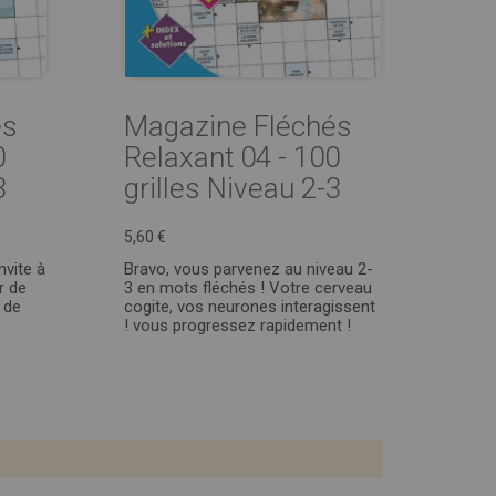
és
Magazine Fléchés
0
Relaxant 04 - 100
3
grilles Niveau 2-3
5,60 €
nvite à
Bravo, vous parvenez au niveau 2-
r de
3 en mots fléchés ! Votre cerveau
 de
cogite, vos neurones interagissent
! vous progressez rapidement !