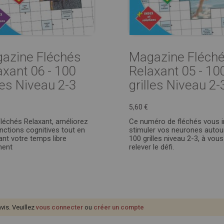
azine Fléchés
Magazine Fléch
axant 06 - 100
Relaxant 05 - 10
les Niveau 2-3
grilles Niveau 2-
5,60 €
léchés Relaxant, améliorez
Ce numéro de fléchés vous i
nctions cognitives tout en
stimuler vos neurones autou
nt votre temps libre
100 grilles niveau 2-3, à vous
ment
relever le défi.
avis. Veuillez
vous connecter
ou
créer un compte