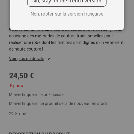
No, stay on the french version
Non, rester sur la version française
Soyez le premier à commenter ce produit
Ce livre est un véritable cours de couture ! Simon Henry vous
enseigne des méthodes de couture traditionnelles pour
réaliser une robe dont les finitions sont dignes d'un vêtement
de haute couture !
Voir plus de détails
24,50 €
Épuisé
M’avertir quand le prix baisse
M’avertir quand ce produit sera de nouveau en stock
Email