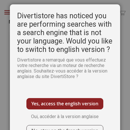
Aller
au
Chercher
Divertistore has noticed you
contenu
Ma Petite Robe Noire
are performing searches with
a search engine that is not
Passer
Pass
à
au
your language. Would you like
la
débu
to switch to english version ?
fin
de
de
la
Divertistore a remarqué que vous effectuez
la
Gale
votre recherche via un moteur de recherche
galerie
d’im
anglais. Souhaitez-vous accéder à la version
d’images
anglaise du site DivertiStore ?
Yes, access the english version
Oui, accéder à la version anglaise