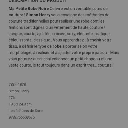
DESCRIPTION DU PRODUIT
Ma Petite Robe Noire
Ce livre est un véritable cours de
couture
!
Simon Henry
vous enseigne des méthodes de
couture traditionnelles pour réaliser une robe dont les
finitions sont dignes d'un vêtement de haute couture !
Longue, courte, ajustée, croisée, sexy, élégante, pratique,
éblouissante, classique.. Vous apprendrez : à choisir votre
tissu, à définir le type de
robe
à porter selon votre
morphologie, à réaliser et à ajuster votre propre patron... Mais
vous pourrez aussi confectionner un petit chapeau et une
veste courte, le tout toujours dans un esprit très... couture !
Plus
d'infos
7834-1878
Simon Henry
176
18,6 x 24,8 cm
Les éditions de Saxe
9782756508535