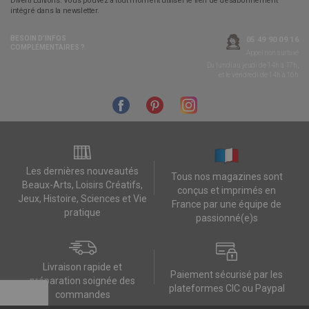
Diverti Editions. Vous pouvez à tout moment utiliser le lien de désabonnement
intégré dans la newsletter.
BESOIN D’INFOS
05 49 90 09 16
COMPLÉMENTAIRES ?
Appel non surtaxé
Du lundi au jeudi de 14h à 17h,
et le vendredi de 14h à 16h
Les dernières nouveautés
Tous nos magazines sont
Beaux-Arts, Loisirs Créatifs,
conçus et imprimés en
Jeux, Histoire, Sciences et Vie
France par une équipe de
pratique
passionné(e)s
Livraison rapide et
Paiement sécurisé par les
préparation soignée des
plateformes CIC ou Paypal
commandes