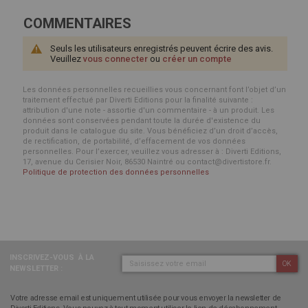
COMMENTAIRES
Seuls les utilisateurs enregistrés peuvent écrire des avis.
Veuillez
vous connecter
ou
créer un compte
Les données personnelles recueillies vous concernant font l’objet d’un
traitement effectué par Diverti Editions pour la finalité suivante :
attribution d'une note - assortie d'un commentaire - à un produit. Les
données sont conservées pendant toute la durée d'existence du
produit dans le catalogue du site. Vous bénéficiez d’un droit d’accès,
de rectification, de portabilité, d’effacement de vos données
personnelles. Pour l’exercer, veuillez vous adresser à : Diverti Editions,
17, avenue du Cerisier Noir, 86530 Naintré ou contact@divertistore.fr.
Politique de protection des données personnelles
INSCRIVEZ-VOUS
À LA
OK
NEWSLETTER :
Votre adresse email est uniquement utilisée pour vous envoyer la newsletter de