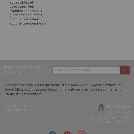
accessibles et
poétiques. Des
mobiles aériens aux
guirlandes délicates,
chaque réalisation
apporte une touche de
...
INSCRIVEZ-VOUS
À LA
OK
NEWSLETTER :
Votre adresse email est uniquement utilisée pour vous envoyer la newsletter de
Diverti Editions. Vous pouvez à tout moment utiliser le lien de désabonnement
intégré dans la newsletter.
BESOIN D’INFOS
05 49 90 09 16
COMPLÉMENTAIRES ?
Appel non surtaxé
Du lundi au jeudi de 14h à 17h,
et le vendredi de 14h à 16h