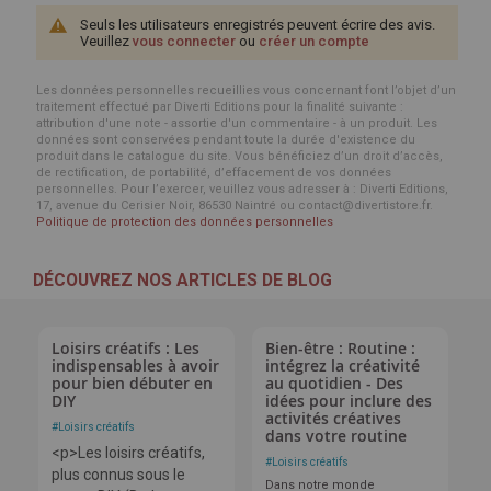
Seuls les utilisateurs enregistrés peuvent écrire des avis.
Veuillez
vous connecter
ou
créer un compte
Les données personnelles recueillies vous concernant font l’objet d’un
traitement effectué par Diverti Editions pour la finalité suivante :
attribution d'une note - assortie d'un commentaire - à un produit. Les
données sont conservées pendant toute la durée d'existence du
produit dans le catalogue du site. Vous bénéficiez d’un droit d’accès,
de rectification, de portabilité, d’effacement de vos données
personnelles. Pour l’exercer, veuillez vous adresser à : Diverti Editions,
17, avenue du Cerisier Noir, 86530 Naintré ou contact@divertistore.fr.
Politique de protection des données personnelles
DÉCOUVREZ NOS ARTICLES DE BLOG
Loisirs créatifs : Les
Bien-être : Routine :
indispensables à avoir
intégrez la créativité
pour bien débuter en
au quotidien - Des
DIY
idées pour inclure des
activités créatives
#
Loisirs créatifs
dans votre routine
<p>Les loisirs créatifs,
#
Loisirs créatifs
plus connus sous le
Dans notre monde