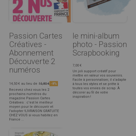
Passion Cartes
le mini-album
Créatives -
photo - Passion
Abonnement
Scrapbooking
Découverte 2
7,00 €
numéros
Un joli support créatif pour
mettre en valeur vos souvenirs.
Facile à personnaliser, il s’adapte
14,50 €
au lieu de
15,80 €
-8%
à tous les styles et se prête à
toutes vos envies de scrap. À
Recevez chez vous les 2
décorer au fil de votre
prochains numéros du
inspiration !
magazine Passion Cartes
Créatives : c'est le meilleur
moyen pour le découvrir et
l'adopter !LIVRAISON GRATUITE
CHEZ VOUS si vous habitez en
France ...