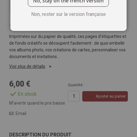
No, stay on the french version
Non, rester sur la version française
Soyez le premier à commenter ce produit
Imprimées sur du papier de qualité, ces pages d'étiquettes et
de fonds créatifs se découpent facilement : de quoi embellir
vos albums photo, vos créations de cartes, personnaliser vos
documents et invitations…
Voir plus de détails
6,00 €
Quantité :
En stock
Ajouter au panier
M’avertir quand le prix baisse
Email
DESCRIPTION DU PRODUIT