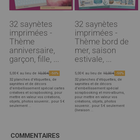
32 saynètes
32 saynètes
imprimées -
imprimées -
Thème
Thème bord de
anniversaire,
mer, saison
garçon, fille, ...
estivale, ...
5,00 €
au lieu de
10,00 €
-50%
5,00 €
au lieu de
10,00 €
-50%
32 planches d'étiquettes, de
32 planches d'étiquettes, de
saynètes et de décors
saynètes et de décors
d'embellissement spécial cartes
d'embellissement spécial
créatives et scrapbooking, pour
scrapbooking et mini-albums,
mettre en valeur vos créations,
pour mettre en valeur vos
objets, photos souvenir… pour 5 €
créations, objets, photos
seulement ...
souvenir… pour 5 € seulement
(livraison ...
COMMENTAIRES