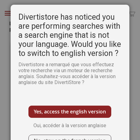
Aller
au
Chercher
Divertistore has noticed you
contenu
Lot de 16 pages de papiers - Thème marin -
are performing searches with
Passion Scrapbooking n°111
a search engine that is not
Passer
Pass
your language. Would you like
à
au
to switch to english version ?
la
débu
fin
de
Divertistore a remarqué que vous effectuez
de
la
votre recherche via un moteur de recherche
la
Gale
anglais. Souhaitez-vous accéder à la version
galerie
d’im
anglaise du site DivertiStore ?
d’images
Yes, access the english version
Oui, accéder à la version anglaise