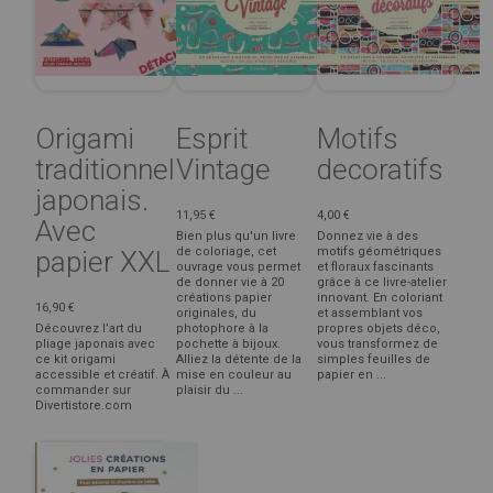
Origami
Esprit
Motifs
traditionnel
Vintage
decoratifs
japonais.
11,95 €
4,00 €
Avec
Bien plus qu'un livre
Donnez vie à des
de coloriage, cet
motifs géométriques
papier XXL
ouvrage vous permet
et floraux fascinants
de donner vie à 20
grâce à ce livre-atelier
créations papier
innovant. En coloriant
16,90 €
originales, du
et assemblant vos
Découvrez l’art du
photophore à la
propres objets déco,
pliage japonais avec
pochette à bijoux.
vous transformez de
ce kit origami
Alliez la détente de la
simples feuilles de
accessible et créatif. À
mise en couleur au
papier en ...
commander sur
plaisir du ...
Divertistore.com