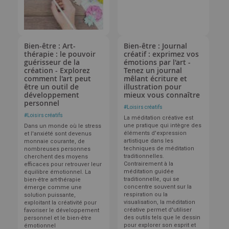
Bien-être : Art-
Bien-être : Journal
thérapie : le pouvoir
créatif : exprimez vos
guérisseur de la
émotions par l'art -
création - Explorez
Tenez un journal
comment l'art peut
mêlant écriture et
être un outil de
illustration pour
développement
mieux vous connaître
personnel
#
Loisirs créatifs
#
Loisirs créatifs
La méditation créative est
une pratique qui intègre des
Dans un monde où le stress
éléments d'expression
et l'anxiété sont devenus
artistique dans les
monnaie courante, de
techniques de méditation
nombreuses personnes
traditionnelles.
cherchent des moyens
Contrairement à la
efficaces pour retrouver leur
méditation guidée
équilibre émotionnel. La
traditionnelle, qui se
bien-être art-thérapie
concentre souvent sur la
émerge comme une
respiration ou la
solution puissante,
visualisation, la méditation
exploitant la créativité pour
créative permet d'utiliser
favoriser le développement
des outils tels que le dessin
personnel et le bien-être
pour explorer son esprit et
émotionnel