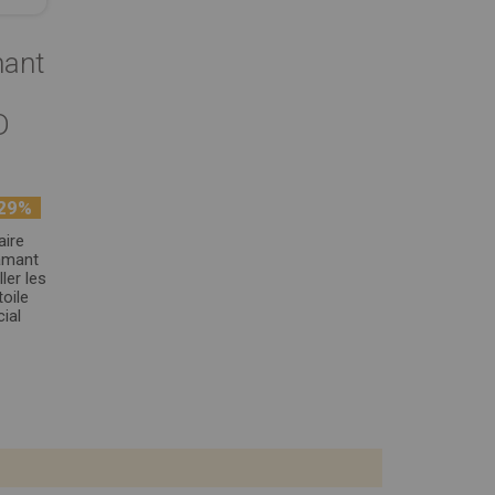
mant
D
29%
aire
iamant
ler les
oile
ial