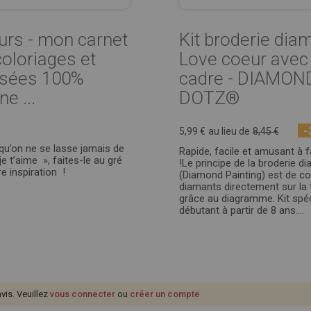
rs - mon carnet
Kit broderie dia
coloriages et
Love coeur avec
sées 100%
cadre - DIAMON
e ...
DOTZ®
-
5,99 €
au lieu de
8,45 €
qu’on ne se lasse jamais de
Rapide, facile et amusant à f
je t’aime », faites-le au gré
!Le principe de la broderie d
e inspiration !
(Diamond Painting) est de col
diamants directement sur la t
grâce au diagramme. Kit spéc
débutant à partir de 8 ans....
avis. Veuillez
vous connecter
ou
créer un compte