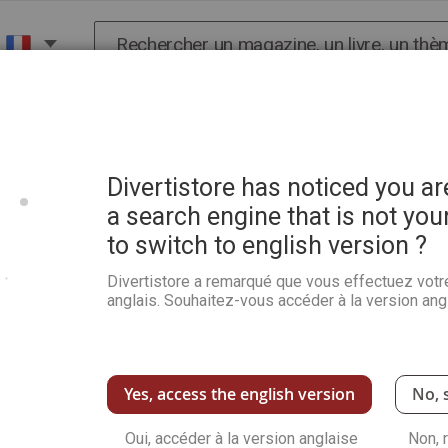
Chercher
X
HISTOIRE
SCIENCES
POP CULTURE ET BIEN-
Divertistore has noticed you a
a search engine that is not you
to switch to english version ?
Coeurs - 50 marque-pages 
Divertistore a remarqué que vous effectuez votr
Soyez le premier à commenter ce produit
anglais. Souhaitez-vous accéder à la version angl
Crayons de couleur, feutres, pastels... Tout e
parler votre créativité
pour colorier ces marq
Voir plus de détails
Yes, access the english version
No, 
Oui, accéder à la version anglaise
Non, 