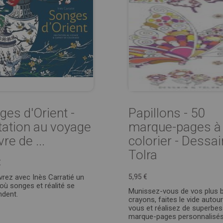
ges d'Orient -
Papillons - 50
itation au voyage
marque-pages à
ivre de ...
colorier - Dessai
Tolra
€
rez avec Inès Carratié un
5,95 €
 où songes et réalité se
Munissez-vous de vos plus 
ndent.
crayons, faites le vide autou
vous et réalisez de superbes
marque-pages personnalisés