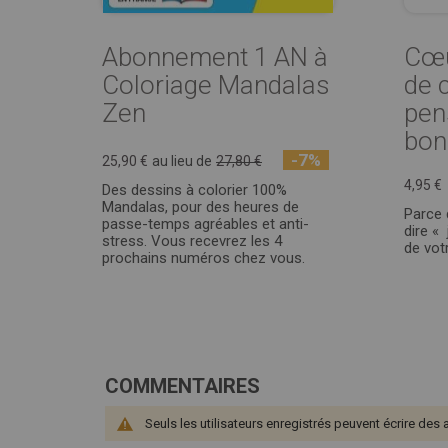
Abonnement 1 AN à
Cœu
Coloriage Mandalas
de 
Zen
pen
bonn
-7%
25,90 €
au lieu de
27,80 €
4,95 €
Des dessins à colorier 100%
Mandalas, pour des heures de
Parce 
passe-temps agréables et anti-
dire « 
stress. Vous recevrez les 4
de votr
prochains numéros chez vous.
COMMENTAIRES
Seuls les utilisateurs enregistrés peuvent écrire des 