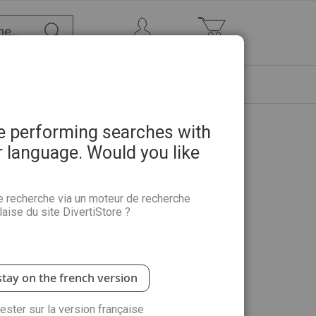
Chercher
Mon Compte
Mon panier
ETRE
PROMOTIONS
ABONNEMENTS
re performing searches with
r language. Would you like
à colorier
e recherche via un moteur de recherche
aise du site DivertiStore ?
st permis !
Suivez votre inspiration et laissez
ues pages à offrir ou à s'offrir.
stay on the french version
rester sur la version française