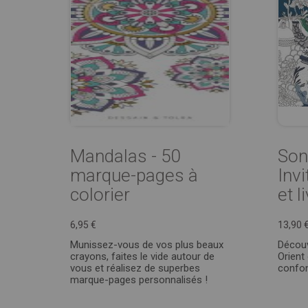
Mandalas - 50
Son
marque-pages à
Inv
colorier
et l
6,95 €
13,90 
Munissez-vous de vos plus beaux
Découv
crayons, faites le vide autour de
Orient
vous et réalisez de superbes
confo
marque-pages personnalisés !