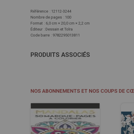
Plus
Référence
12112-3244
d'infos
Nombre de pages
100
Format
6,0 cm × 20,0 cm × 2,2 cm
Éditeur
Dessain et Tolra
Code barre
9782295013811
PRODUITS ASSOCIÉS
NOS ABONNEMENTS ET NOS COUPS DE C