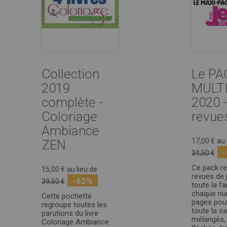
Collection
Le PA
2019
MULT
complète -
2020 -
Coloriage
revue
Ambiance
17,00 €
au 
ZEN
34,50 €
Ce pack r
15,00 €
au lieu de
revues de 
-62%
39,60 €
toute la fa
chaque nu
Cette pochette
pages pou
regroupe toutes les
toute la s
parutions du livre
mélangés,
Coloriage Ambiance