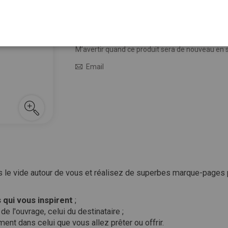
5,95 €
Épuisé
M’avertir quand le prix baisse
M’avertir quand ce produit sera de nouveau en 
Email
 le vide autour de vous et réalisez de superbes marque-pages 
 qui vous inspirent
;
e l'ouvrage, celui du destinataire ;
ent dans celui que vous allez prêter ou offrir.