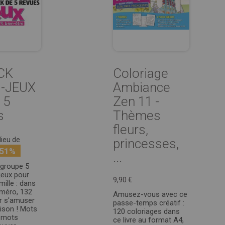
CK
Coloriage
I-JEUX
Ambiance
 5
Zen 11 -
s
Thèmes
fleurs,
lieu de
princesses,
-51%
...
egroupe 5
jeux pour
9,90 €
mille : dans
méro, 132
Amusez-vous avec ce
r s'amuser
passe-temps créatif :
aison ! Mots
120 coloriages dans
 mots
ce livre au format A4,