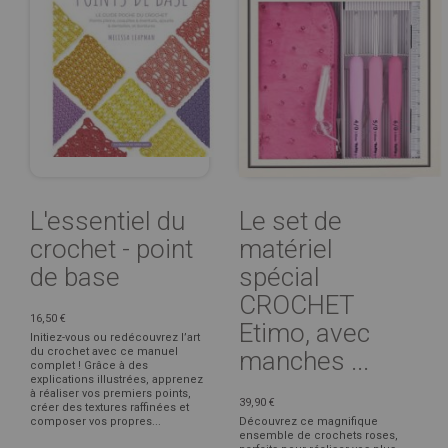
L'essentiel du
Le set de
crochet - point
matériel
de base
spécial
CROCHET
16,50 €
Etimo, avec
Initiez-vous ou redécouvrez l’art
du crochet avec ce manuel
manches ...
complet ! Grâce à des
explications illustrées, apprenez
à réaliser vos premiers points,
39,90 €
créer des textures raffinées et
composer vos propres...
Découvrez ce magnifique
ensemble de crochets roses,