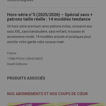
finitions soignées.
Hors-série n°5 (2025/2026) – Spécial sacs +
patrons taille réelle : 14 modèles tendance
Un hors-série premium avec patrons inclus, consacré aux
sacs XXL, sacs bandoulière, sacs enfant, trousses et
accessoires mode. 14 modèles actuels et pratiques pour
enrichir votre garde-robe cousue main.
Plus
France
d'infos
17063-POCH LC8 HS SACS
Diverti Editions
PRODUITS ASSOCIÉS
NOS ABONNEMENTS ET NOS COUPS DE CŒUR