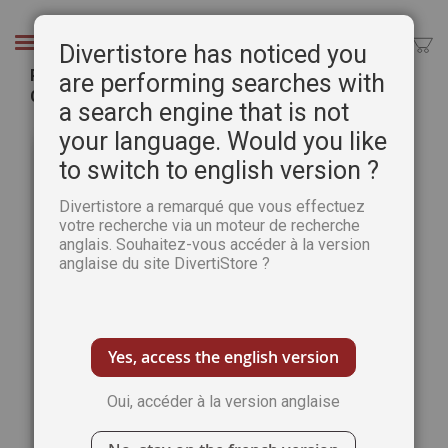
Aller
au
Chercher
Divertistore has noticed you
contenu
Pack hors-séries Sacs - Passion Couture
are performing searches with
Créative
a search engine that is not
Passer
Pass
your language. Would you like
à
au
to switch to english version ?
la
débu
fin
de
Divertistore a remarqué que vous effectuez
de
la
votre recherche via un moteur de recherche
la
Gale
anglais. Souhaitez-vous accéder à la version
galerie
d’im
anglaise du site DivertiStore ?
d’images
Yes, access the english version
Oui, accéder à la version anglaise