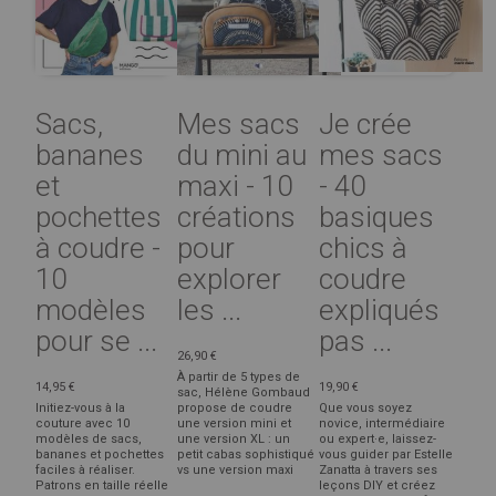
Sacs,
Mes sacs
Je crée
bananes
du mini au
mes sacs
et
maxi - 10
- 40
pochettes
créations
basiques
à coudre -
pour
chics à
10
explorer
coudre
modèles
les ...
expliqués
pour se ...
pas ...
26,90 €
À partir de 5 types de
14,95 €
19,90 €
sac, Hélène Gombaud
Initiez-vous à la
propose de coudre
Que vous soyez
couture avec 10
une version mini et
novice, intermédiaire
modèles de sacs,
une version XL : un
ou expert·e, laissez-
bananes et pochettes
petit cabas sophistiqué
vous guider par Estelle
faciles à réaliser.
vs une version maxi
Zanatta à travers ses
Patrons en taille réelle
leçons DIY et créez