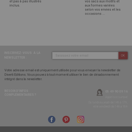
et pas à pas illustrés
vos sacs aux motifs et
inclus.
aux formes variées
selon vos envies et les
occasions ...
INSCRIVEZ-VOUS
À LA
OK
NEWSLETTER :
Votre adresse email est uniquement utilisée pour vous envoyer la newsletter de
Diverti Editions. Vous pouvez à tout moment utiliser le lien de désabonnement
intégré dans la newsletter.
BESOIN D’INFOS
05 49 90 09 16
COMPLÉMENTAIRES ?
Appel non surtaxé
Du lundi au jeudi de 14h à 17h,
et le vendredi de 14h à 16h