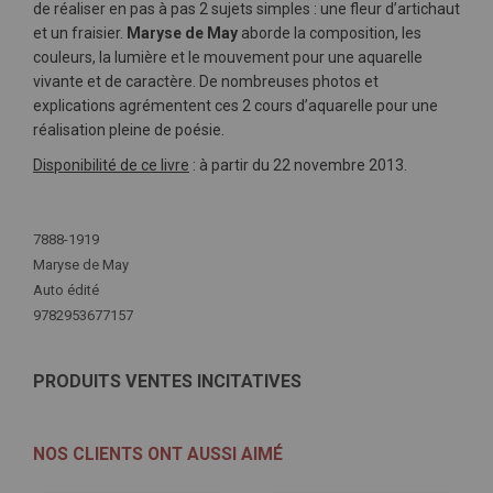
de réaliser en pas à pas 2 sujets simples : une fleur d’artichaut
et un fraisier.
Maryse de May
aborde la composition, les
couleurs, la lumière et le mouvement pour une aquarelle
vivante et de caractère. De nombreuses photos et
explications agrémentent ces 2 cours d’aquarelle pour une
réalisation pleine de poésie.
Disponibilité de ce livre
: à partir du 22 novembre 2013.
Plus
d'infos
7888-1919
Maryse de May
Auto édité
9782953677157
PRODUITS VENTES INCITATIVES
NOS CLIENTS ONT AUSSI AIMÉ