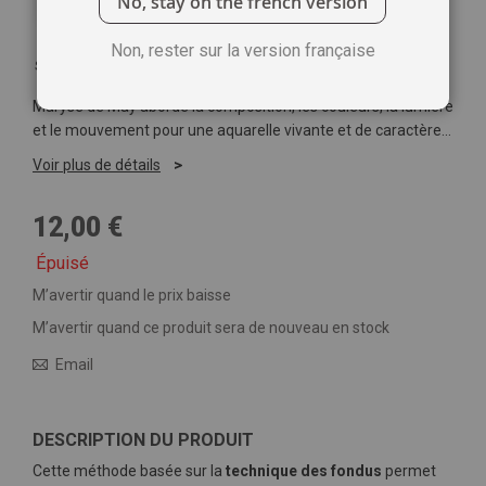
No, stay on the french version
Non, rester sur la version française
Soyez le premier à commenter ce produit
Maryse de May aborde la composition, les couleurs, la lumière
et le mouvement pour une aquarelle vivante et de caractère…
Voir plus de détails
12,00 €
Épuisé
M’avertir quand le prix baisse
M’avertir quand ce produit sera de nouveau en stock
Email
DESCRIPTION DU PRODUIT
Cette méthode basée sur la
technique des fondus
permet