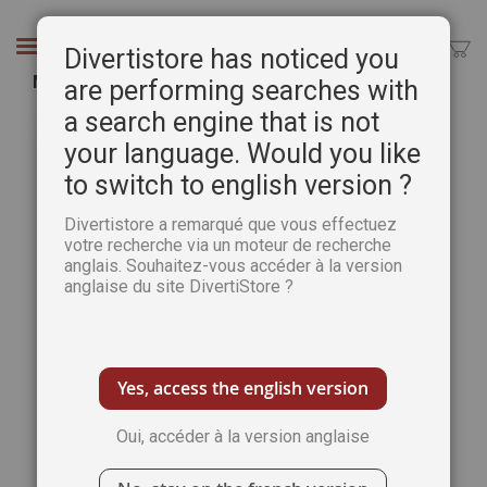
Aller
au
Chercher
Divertistore has noticed you
contenu
Maryse de May - La méthode aquarelle n°8
are performing searches with
a search engine that is not
Passer
Pass
à
au
your language. Would you like
la
débu
to switch to english version ?
fin
de
de
la
Divertistore a remarqué que vous effectuez
la
Gale
votre recherche via un moteur de recherche
galerie
d’im
anglais. Souhaitez-vous accéder à la version
d’images
anglaise du site DivertiStore ?
Yes, access the english version
Oui, accéder à la version anglaise