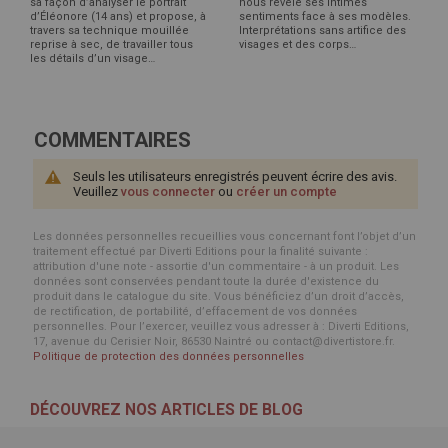
sa façon d’analyser le portrait
nous révèle ses intimes
d’Éléonore (14 ans) et propose, à
sentiments face à ses modèles.
travers sa technique mouillée
Interprétations sans artifice des
reprise à sec, de travailler tous
visages et des corps…
les détails d’un visage…
COMMENTAIRES
Seuls les utilisateurs enregistrés peuvent écrire des avis.
Veuillez
vous connecter
ou
créer un compte
Les données personnelles recueillies vous concernant font l’objet d’un
traitement effectué par Diverti Editions pour la finalité suivante :
attribution d'une note - assortie d'un commentaire - à un produit. Les
données sont conservées pendant toute la durée d'existence du
produit dans le catalogue du site. Vous bénéficiez d’un droit d’accès,
de rectification, de portabilité, d’effacement de vos données
personnelles. Pour l’exercer, veuillez vous adresser à : Diverti Editions,
17, avenue du Cerisier Noir, 86530 Naintré ou contact@divertistore.fr.
Politique de protection des données personnelles
DÉCOUVREZ NOS ARTICLES DE BLOG