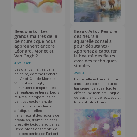
Beaux-arts : Les
Beaux-Arts : Peindre
grands maîtres de la
des fleurs à l
peinture : que nous
aquarelle conseils
apprennent encore
pour débutants -
Léonard, Monet et
Apprenez à capturer
Van Gogh ?
la beauté des fleurs
avec des techniques
#
Beaux-arts
simples
Les grands maîtres de la
#
Beaux-arts
peinture, comme Léonard
de Vinci, Claude Monet et
L'aquarelle est un médium
Vincent van Gogh,
artistique apprécié pour sa
continuent d’inspirer des
transparence et sa fluidité,
générations entières. Leurs
offrant une manière unique
œuvres intemporelles ne
de capturer la délicatesse et
sont pas seulement de
la beauté des fleurs.
magnifiques créations
artistiques : elles
transmettent des leçons de
précision, d’émotion et de
créativité toujours actuelles.
Découvrons ensemble ce
que ces génies de l’art ont