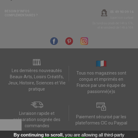
BESOIN D’INFOS
05 49 90 09 16
COMPLÉMENTAIRES ?
Appel non surtaxé
Du lundi au jeudi de 14h à 17h,
et le vendredi de 14h à 16h
Les dernières nouveautés
Tous nos magazines sont
Beaux-Arts, Loisirs Créatifs,
conçus et imprimés en
Jeux, Histoire, Sciences et Vie
France par une équipe de
pratique
passionné(e)s
Livraison rapide et
Paiement sécurisé par les
préparation soignée des
plateformes CIC ou Paypal
commandes
By continuing to scroll,
you are allowing all third-party
Contactez-nous
Mes données RGPD
FAQ
CGV
Contact
Données personnelles