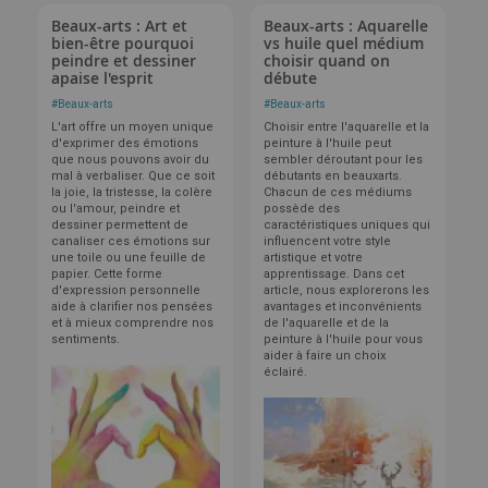
Beaux-arts : Art et
Beaux-arts : Aquarelle
bien-être pourquoi
vs huile quel médium
peindre et dessiner
choisir quand on
apaise l'esprit
débute
#
Beaux-arts
#
Beaux-arts
L'art offre un moyen unique
Choisir entre l'aquarelle et la
d'exprimer des émotions
peinture à l'huile peut
que nous pouvons avoir du
sembler déroutant pour les
mal à verbaliser. Que ce soit
débutants en beauxarts.
la joie, la tristesse, la colère
Chacun de ces médiums
ou l'amour, peindre et
possède des
dessiner permettent de
caractéristiques uniques qui
canaliser ces émotions sur
influencent votre style
une toile ou une feuille de
artistique et votre
papier. Cette forme
apprentissage. Dans cet
d'expression personnelle
article, nous explorerons les
aide à clarifier nos pensées
avantages et inconvénients
et à mieux comprendre nos
de l'aquarelle et de la
sentiments.
peinture à l'huile pour vous
aider à faire un choix
éclairé.