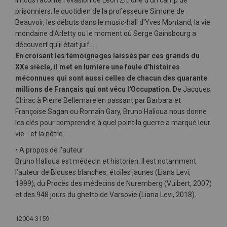
Il nous raconte l'évasion de Léon Zitrone d'un camp de
prisonniers, le quotidien de la professeure Simone de
Beauvoir, les débuts dans le music-hall d'Yves Montand, la vie
mondaine d'Arletty ou le moment où Serge Gainsbourg a
découvert qu'il était juif...
En croisant les témoignages laissés par ces grands du
XXe siècle, il met en lumière une foule d'histoires
méconnues qui sont aussi celles de chacun des quarante
millions de Français qui ont vécu l'Occupation.
De Jacques
Chirac à Pierre Bellemare en passant par Barbara et
Françoise Sagan ou Romain Gary, Bruno Halioua nous donne
les clés pour comprendre à quel point la guerre a marqué leur
vie... et la nôtre.
• A propos de l'auteur
Bruno Halioua est médecin et historien. Il est notamment
l’auteur de Blouses blanches, étoiles jaunes (Liana Levi,
1999), du Procès des médecins de Nuremberg (Vuibert, 2007)
et des 948 jours du ghetto de Varsovie (Liana Levi, 2018).
Plus
12004-3159