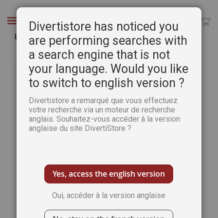
Aller
au
Chercher
Divertistore has noticed you
contenu
Leur Seconde Guerre mondiale - Bruno Halioua
are performing searches with
a search engine that is not
Passer
Pass
à
au
your language. Would you like
la
débu
to switch to english version ?
fin
de
de
la
Divertistore a remarqué que vous effectuez
la
Gale
votre recherche via un moteur de recherche
galerie
d’im
anglais. Souhaitez-vous accéder à la version
d’images
anglaise du site DivertiStore ?
Yes, access the english version
Oui, accéder à la version anglaise