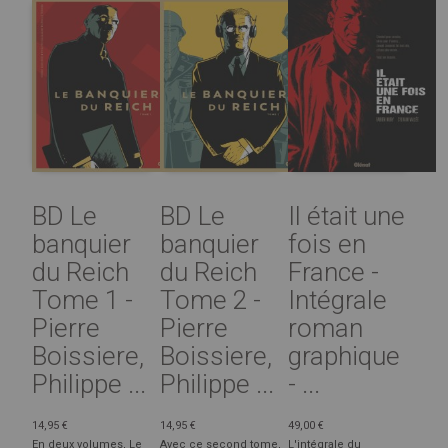
BD Le
BD Le
Il était une
banquier
banquier
fois en
du Reich
du Reich
France -
Tome 1 -
Tome 2 -
Intégrale
Pierre
Pierre
roman
Boissiere,
Boissiere,
graphique
Philippe ...
Philippe ...
- ...
14,95 €
14,95 €
49,00 €
En deux volumes, Le
Avec ce second tome,
L'intégrale du