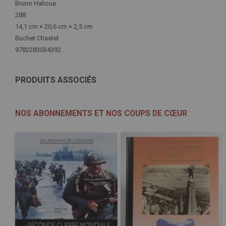
d'infos
Bruno Halioua
288
14,1 cm × 20,6 cm × 2,5 cm
Buchet Chastel
9782283034392
PRODUITS ASSOCIÉS
NOS ABONNEMENTS ET NOS COUPS DE CŒUR