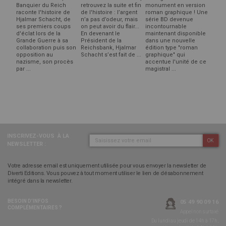
Banquier du Reich
retrouvez la suite et fin
monument en version
raconte l'histoire de
de l'histoire : l’argent
roman graphique ! Une
Hjalmar Schacht, de
n’a pas d’odeur, mais
série BD devenue
ses premiers coups
on peut avoir du flair...
incontournable
d'éclat lors de la
En devenant le
maintenant disponible
Grande Guerre à sa
Président de la
dans une nouvelle
collaboration puis son
Reichsbank, Hjalmar
édition type "roman
opposition au
Schacht s’est fait de ...
graphique" qui
nazisme, son procès
accentue l'unité de ce
par ...
magistral ...
INSCRIVEZ-VOUS
À LA
OK
NEWSLETTER :
Votre adresse email est uniquement utilisée pour vous envoyer la newsletter de
Diverti Editions. Vous pouvez à tout moment utiliser le lien de désabonnement
intégré dans la newsletter.
BESOIN D’INFOS
05 49 90 09 16
COMPLÉMENTAIRES ?
Appel non surtaxé
Du lundi au jeudi de 14h à 17h,