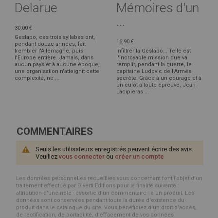
Delarue
Mémoires d'un
...
30,00 €
Gestapo, ces trois syllabes ont,
16,90 €
pendant douze années, fait
trembler l'Allemagne, puis
Infiltrer la Gestapo... Telle est
l'Europe entière. Jamais, dans
l'incroyable mission que va
aucun pays et à aucune époque,
remplir, pendant la guerre, le
une organisation n'atteignit cette
capitaine Ludovic de l'Armée
complexité, ne ...
secrète. Grâce à un courage et à
un culot à toute épreuve, Jean
Lacipieras ...
COMMENTAIRES
Seuls les utilisateurs enregistrés peuvent écrire des avis.
Veuillez
vous connecter
ou
créer un compte
Les données personnelles recueillies vous concernant font l’objet d’un
traitement effectué par Diverti Editions pour la finalité suivante :
attribution d'une note - assortie d'un commentaire - à un produit. Les
données sont conservées pendant toute la durée d'existence du
produit dans le catalogue du site. Vous bénéficiez d’un droit d’accès,
de rectification, de portabilité, d’effacement de vos données