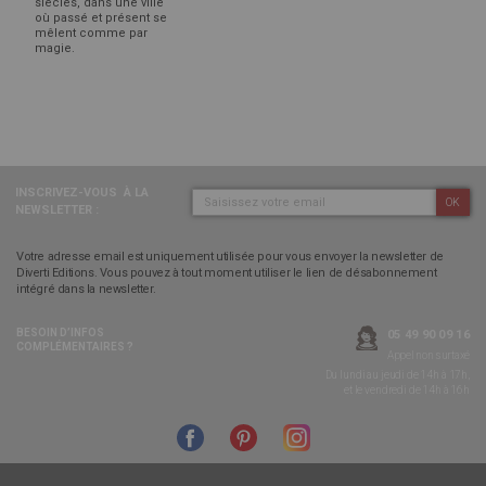
siècles, dans une ville
où passé et présent se
mêlent comme par
magie.
INSCRIVEZ-VOUS
À LA
OK
NEWSLETTER :
Votre adresse email est uniquement utilisée pour vous envoyer la newsletter de
Diverti Editions. Vous pouvez à tout moment utiliser le lien de désabonnement
intégré dans la newsletter.
BESOIN D’INFOS
05 49 90 09 16
COMPLÉMENTAIRES ?
Appel non surtaxé
Du lundi au jeudi de 14h à 17h,
et le vendredi de 14h à 16h