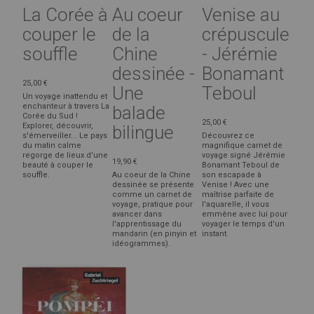
La Corée à
Au coeur
Venise au
couper le
de la
crépuscule
souffle
Chine
- Jérémie
dessinée -
Bonamant
25,00 €
Une
Teboul
Un voyage inattendu et
enchanteur à travers La
balade
Corée du Sud !
25,00 €
Explorer, découvrir,
bilingue
s'émerveiller... Le pays
Découvrez ce
du matin calme
magnifique carnet de
regorge de lieux d'une
voyage signé Jérémie
19,90 €
beauté à couper le
Bonamant Teboul de
souffle.
Au coeur de la Chine
son escapade à
dessinée se présente
Venise ! Avec une
comme un carnet de
maîtrise parfaite de
voyage, pratique pour
l'aquarelle, il vous
avancer dans
emmène avec lui pour
l'apprentissage du
voyager le temps d'un
mandarin (en pinyin et
instant.
idéogrammes).