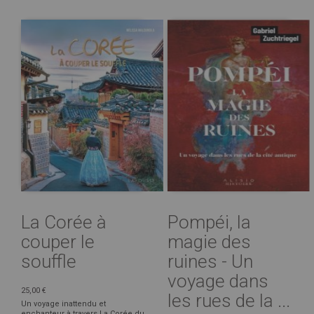
La Corée à
Pompéi, la
couper le
magie des
souffle
ruines - Un
voyage dans
25,00 €
les rues de la ...
Un voyage inattendu et
enchanteur à travers La Corée du