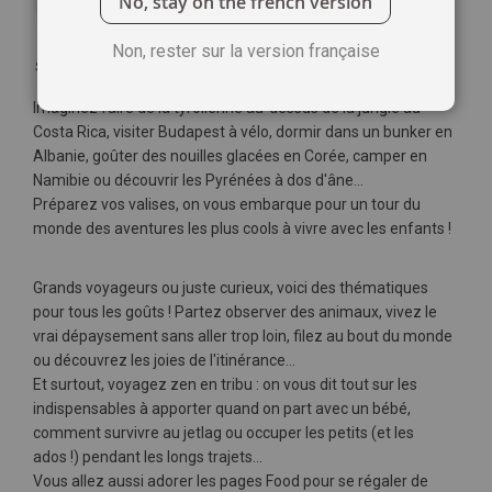
No, stay on the french version
Non, rester sur la version française
Soyez le premier à commenter ce produit
Imaginez faire de la tyrolienne au-dessus de la jungle au
Costa Rica, visiter Budapest à vélo, dormir dans un bunker en
Albanie, goûter des nouilles glacées en Corée, camper en
Namibie ou découvrir les Pyrénées à dos d'âne...
Préparez vos valises, on vous embarque pour un tour du
monde des aventures les plus cools à vivre avec les enfants !
Grands voyageurs ou juste curieux, voici des thématiques
pour tous les goûts ! Partez observer des animaux, vivez le
vrai dépaysement sans aller trop loin, filez au bout du monde
ou découvrez les joies de l'itinérance...
Et surtout, voyagez zen en tribu : on vous dit tout sur les
indispensables à apporter quand on part avec un bébé,
comment survivre au jetlag ou occuper les petits (et les
ados !) pendant les longs trajets...
Vous allez aussi adorer les pages Food pour se régaler de