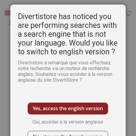
Aller
au
Chercher
Divertistore has noticed you
contenu
30 voyages incroyables à vivre avec les enfants
are performing searches with
a search engine that is not
Passer
Pass
à
au
your language. Would you like
la
débu
to switch to english version ?
fin
de
de
la
Divertistore a remarqué que vous effectuez
la
Gale
votre recherche via un moteur de recherche
galerie
d’im
anglais. Souhaitez-vous accéder à la version
d’images
anglaise du site DivertiStore ?
Yes, access the english version
Oui, accéder à la version anglaise