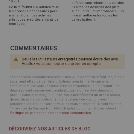
19,95 €
enfants sans retourner la cuisine
Ce livre fournit aux adultes tous
? Faites-les dessiner des plats
les conseils nécessaires pour
succulents… et improbables ! Un
mener à bien des activités
livre à mettre entre toutes les
artistiques avec des enfants de
pattes (pâtes !).
tous âges.
COMMENTAIRES
Seuls les utilisateurs enregistrés peuvent écrire des avis.
Veuillez
vous connecter
ou
créer un compte
Les données personnelles recueillies vous concernant font l’objet d’un
traitement effectué par Diverti Editions pour la finalité suivante :
attribution d'une note - assortie d'un commentaire - à un produit. Les
données sont conservées pendant toute la durée d'existence du
produit dans le catalogue du site. Vous bénéficiez d’un droit d’accès,
de rectification, de portabilité, d’effacement de vos données
personnelles. Pour l’exercer, veuillez vous adresser à : Diverti Editions,
17, avenue du Cerisier Noir, 86530 Naintré ou contact@divertistore.fr.
Politique de protection des données personnelles
DÉCOUVREZ NOS ARTICLES DE BLOG