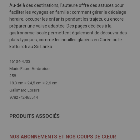
Au-delà des destinations, l'auteure offre des astuces pour
faciliter les voyages en famille : comment gérer le décalage
horaire, occuper les enfants pendant les trajets, ou encore
préparer une valise adaptée.
Des pages dédiées à la
gastronomie locale permettent également de découvrir des
plats typiques, comme les nouilles glacées en Corée ou le
kottu roti au Sri Lanka
Plus
16134-4733
d'infos
Marie Faure-Ambroise
258
18,3 cm × 24,5 cm × 2,6 cm
Gallimard Loisirs
9782742465514
PRODUITS ASSOCIÉS
NOS ABONNEMENTS ET NOS COUPS DE CŒUR