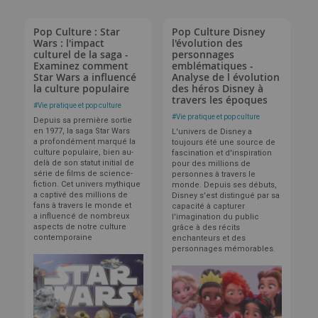
Pop Culture : Star
Pop Culture Disney
Wars : l'impact
l'évolution des
culturel de la saga -
personnages
Examinez comment
emblématiques -
Star Wars a influencé
Analyse de l évolution
la culture populaire
des héros Disney à
travers les époques
#
Vie pratique et pop culture
#
Vie pratique et pop culture
Depuis sa première sortie
en 1977, la saga Star Wars
L'univers de Disney a
a profondément marqué la
toujours été une source de
culture populaire, bien au-
fascination et d'inspiration
delà de son statut initial de
pour des millions de
série de films de science-
personnes à travers le
fiction. Cet univers mythique
monde. Depuis ses débuts,
a captivé des millions de
Disney s'est distingué par sa
fans à travers le monde et
capacité à capturer
a influencé de nombreux
l'imagination du public
aspects de notre culture
grâce à des récits
contemporaine
enchanteurs et des
personnages mémorables.