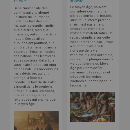
#
Histoire
#
Histoire
Le Moyen Âge, souvent
Dans l'immensité des
considéré comme une
conflits qui ont jalonné
période sombre et trouble,
l'histoire de l'humanité,
suscite un intérêt profond,
certaines batailles ont
mais il est également
marqué les esprits, tandis
entouré de nombreux
que d'autres, bien que
mythes et malentendus. Ce
cruciales, ont sombré dans
regard simpliste sur cette
l'oubli. Ces batailles
époque ne rend pas justice
oubliées ont pourtant joué
à la complexité et à la
un rôle déterminant dans le
richesse de la vie
cours de l'histoire, modelant
médiévale. Dans cet article,
des nations, des frontières
nous allons plonger dans la
et des sociétés. Cet article
vie quotidienne du Moyen
vous invite à découvrir cinq
Âge pour démystifier
de ces batailles méconnues
certaines idées reçues et
mais décisives qui ont
découvrir les vérités
changé la face du
cachées sur cette époque
monde.
La bataille de Hattin
fascinante
s'inscrit dans le contexte
tumultueux des Croisades,
une série de guerres
religieuses qui ont marqué
le Moyen Âge.