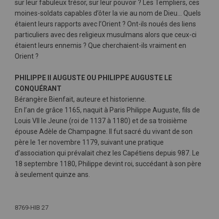
sur leur fabuleux trésor, sur leur pouvoir ? Les Templiers, ces
moines-soldats capables d’ôter la vie au nom de Dieu… Quels
étaient leurs rapports avec l’Orient ? Ont-ils noués des liens
particuliers avec des religieux musulmans alors que ceux-ci
étaient leurs ennemis ? Que cherchaient-ils vraiment en
Orient ?
PHILIPPE II AUGUSTE OU PHILIPPE AUGUSTE LE
CONQUÉRANT
Bérangère Bienfait, auteure et historienne.
En l’an de grâce 1165, naquit à Paris Philippe Auguste, fils de
Louis VII le Jeune (roi de 1137 à 1180) et de sa troisième
épouse Adèle de Champagne. Il fut sacré du vivant de son
père le 1er novembre 1179, suivant une pratique
d’association qui prévalait chez les Capétiens depuis 987. Le
18 septembre 1180, Philippe devint roi, succédant à son père
à seulement quinze ans.
Plus
d'infos
8769-HIB 27