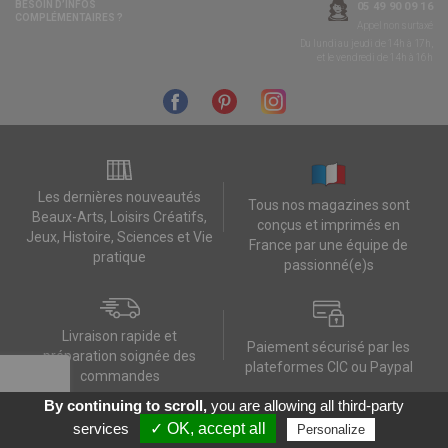
BESOIN D’INFOS
05 49 90 09 16
COMPLÉMENTAIRES ?
Appel non surtaxé
Du lundi au jeudi de 14h à 17h,
et le vendredi de 14h à 16h
Les dernières nouveautés
Tous nos magazines sont
Beaux-Arts, Loisirs Créatifs,
conçus et imprimés en
Jeux, Histoire, Sciences et Vie
France par une équipe de
pratique
passionné(e)s
Livraison rapide et
Paiement sécurisé par les
préparation soignée des
plateformes CIC ou Paypal
commandes
By continuing to scroll,
you are allowing all third-party
Contactez-nous
Mes données RGPD
FAQ
CGV
Contact
Données personnelles
services
✓ OK, accept all
Personalize
Réalisation :