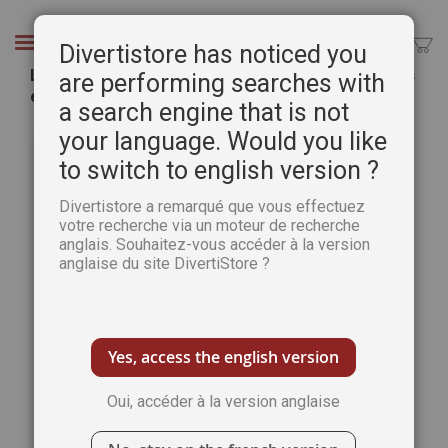
Aller
au
Chercher
Divertistore has noticed you
contenu
Les Mystères du Moyen Age n°27 - Les Templiers
are performing searches with
et la guerre
a search engine that is not
Passer
Pass
your language. Would you like
à
au
to switch to english version ?
la
débu
fin
de
Divertistore a remarqué que vous effectuez
de
la
votre recherche via un moteur de recherche
la
Gale
anglais. Souhaitez-vous accéder à la version
galerie
d’im
anglaise du site DivertiStore ?
d’images
Yes, access the english version
Oui, accéder à la version anglaise