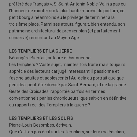
préféré des Français ». Si Saint-Antonin-Noble-Val n’a pas eu
l’honneur de monter sur la plus haute marche du podium, ce
petit bourg a néanmoins eu le privilège de terminer à la
troisième place. Parmi ses atouts, figurait, bien entendu, son
patrimoine architectural de premier plan (et parfaitement
conservé) remontant au Moyen Age.
LES TEMPLIERS ET LA GUERRE
Bérangère Bienfait, auteure et historienne.
Les templiers ? Vaste sujet, maintes fois traité mais toujours
apprécié des lecteurs car jugé intéressant, il passionne et
fascine adultes et adolescents ! Au-delà du portrait quelque
peu idéal peut-être dressé par Saint-Bernard, et de la grande
Geste des Croisades, rapportée parfois en termes
conventionnels par les chroniqueurs, que sait-on en définitive
du rapport réel des Templiers à la guerre ?
LES TEMPLIERS ET LES SOUFIS
Pierre-Louis Besombes, écrivain.
Que n’a-t-on pas écrit sur les Templiers, sur leur malédiction,