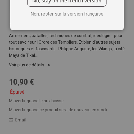
No, stay on the french version
Non, rester sur la version française
Soyez le premier à commenter ce produit
Armement, batailles, techniques de combat, idéologie… pour
tout savoir sur l'Ordre des Templiers. Et bien d'autres sujets
historiques et fascinants : Philippe Auguste, les Vikings, la cité
Maya de Tikal…
Voir plus de détails
10,90 €
Épuisé
M’avertir quand le prix baisse
M’avertir quand ce produit sera de nouveau en stock
Email