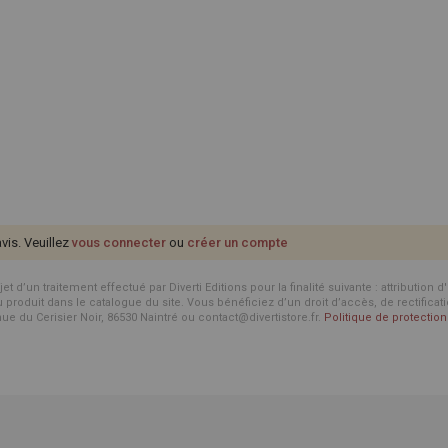
avis. Veuillez
vous connecter
ou
créer un compte
d’un traitement effectué par Diverti Editions pour la finalité suivante : attribution 
roduit dans le catalogue du site. Vous bénéficiez d’un droit d’accès, de rectificat
enue du Cerisier Noir, 86530 Naintré ou contact@divertistore.fr.
Politique de protecti