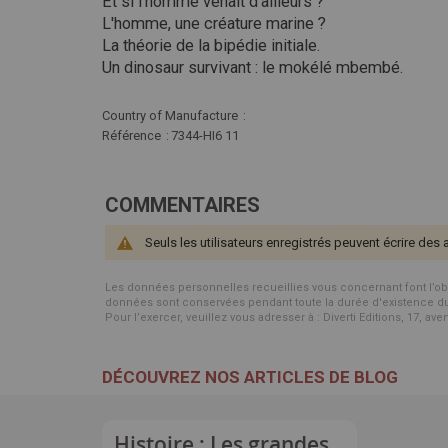
Et si l'homme venait d'ailleurs ?
L'homme, une créature marine ?
La théorie de la bipédie initiale.
Un dinosaur survivant : le mokélé mbembé.
Plus
Country of Manufacture
d'infos
Référence
7344-HI6 11
COMMENTAIRES
Seuls les utilisateurs enregistrés peuvent écrire des 
Les données personnelles recueillies vous concernant font l’objet 
données sont conservées pendant toute la durée d'existence du p
Pour l’exercer, veuillez vous adresser à : Diverti Editions, 17, av
DÉCOUVREZ NOS ARTICLES DE BLOG
Histoire : Les grandes