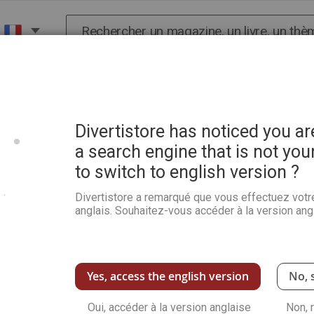
Chercher
X
HISTOIRE
SCIENCES
POP CULTURE ET BIEN-
Divertistore has noticed you a
a search engine that is not you
to switch to english version ?
Les Enigmes de l'Histoire
Divertistore a remarqué que vous effectuez votr
Soyez le premier à commenter ce produit
anglais. Souhaitez-vous accéder à la version angl
Dans ce numéro : les origines controversées d
dissidentes. L'apparition de l'homme dans les r
Voir plus de détails
Yes, access the english version
No, 
Oui, accéder à la version anglaise
Non, 