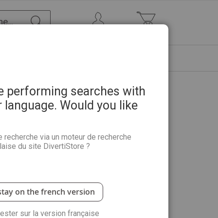
Chercher
Mon Compte
Mon panier
ETRE
PROMOTIONS
ABONNEMENTS
re performing searches with
r language. Would you like
 n°11
e recherche via un moteur de recherche
aise du site DivertiStore ?
e l'homme. Les théories scientifiques. Les pistes
eligions. Et si l'homme venait d'ailleurs ?
stay on the french version
rester sur la version française