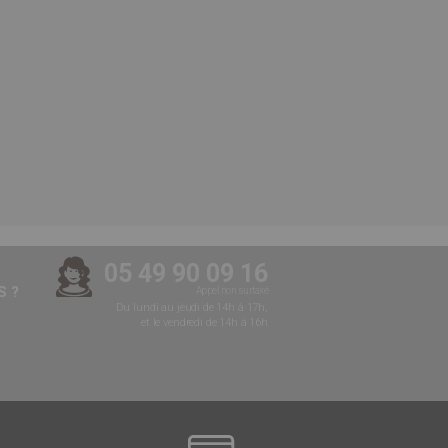
05 49 90 09 16
 ?
Appel non surtaxé
Du lundi au jeudi de 14h à 17h,
et le vendredi de 14h à 16h