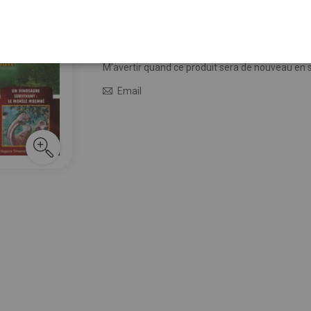
9,00 €
Épuisé
M’avertir quand le prix baisse
M’avertir quand ce produit sera de nouveau en 
Email