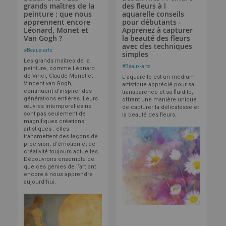
grands maîtres de la
des fleurs à l
peinture : que nous
aquarelle conseils
apprennent encore
pour débutants -
Léonard, Monet et
Apprenez à capturer
Van Gogh ?
la beauté des fleurs
avec des techniques
#
Beaux-arts
simples
Les grands maîtres de la
#
Beaux-arts
peinture, comme Léonard
de Vinci, Claude Monet et
L'aquarelle est un médium
Vincent van Gogh,
artistique apprécié pour sa
continuent d’inspirer des
transparence et sa fluidité,
générations entières. Leurs
offrant une manière unique
œuvres intemporelles ne
de capturer la délicatesse et
sont pas seulement de
la beauté des fleurs.
magnifiques créations
artistiques : elles
transmettent des leçons de
précision, d’émotion et de
créativité toujours actuelles.
Découvrons ensemble ce
que ces génies de l’art ont
encore à nous apprendre
aujourd’hui.