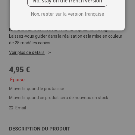
No, stay on the french version
Non, rester sur la version française
Soyez le premier à commenter ce produit
La sûreté du trait est avant tout une question de regard…
Laissez-vous guider dans la réalisation et la mise en couleur
de 28 modèles canins…
Voir plus de détails
4,95 €
Épuisé
M’avertir quand le prix baisse
M’avertir quand ce produit sera de nouveau en stock
Email
DESCRIPTION DU PRODUIT