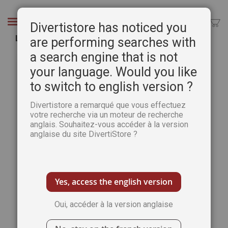
Aller
au
Chercher
Divertistore has noticed you
contenu
Les chiens
are performing searches with
a search engine that is not
Passer
Pass
à
au
your language. Would you like
la
débu
to switch to english version ?
fin
de
de
la
Divertistore a remarqué que vous effectuez
la
Gale
votre recherche via un moteur de recherche
galerie
d’im
anglais. Souhaitez-vous accéder à la version
d’images
anglaise du site DivertiStore ?
Yes, access the english version
Oui, accéder à la version anglaise