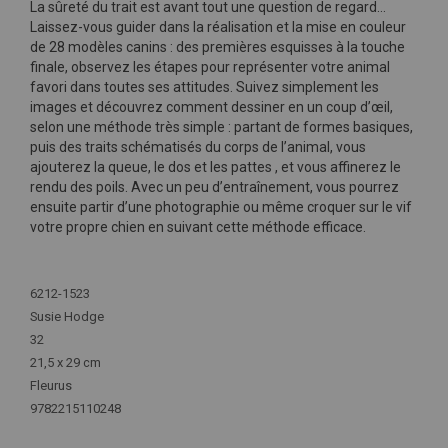
La sûreté du trait est avant tout une question de regard…
Laissez-vous guider dans la réalisation et la mise en couleur
de 28 modèles canins : des premières esquisses à la touche
finale, observez les étapes pour représenter votre animal
favori dans toutes ses attitudes. Suivez simplement les
images et découvrez comment dessiner en un coup d’œil,
selon une méthode très simple : partant de formes basiques,
puis des traits schématisés du corps de l’animal, vous
ajouterez la queue, le dos et les pattes , et vous affinerez le
rendu des poils. Avec un peu d’entraînement, vous pourrez
ensuite partir d’une photographie ou même croquer sur le vif
votre propre chien en suivant cette méthode efficace.
Plus
d'infos
6212-1523
Susie Hodge
32
21,5 x 29 cm
Fleurus
9782215110248