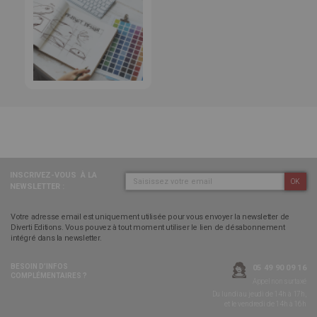
INSCRIVEZ-VOUS
À LA
OK
NEWSLETTER :
Votre adresse email est uniquement utilisée pour vous envoyer la newsletter de
Diverti Editions. Vous pouvez à tout moment utiliser le lien de désabonnement
intégré dans la newsletter.
BESOIN D’INFOS
05 49 90 09 16
COMPLÉMENTAIRES ?
Appel non surtaxé
Du lundi au jeudi de 14h à 17h,
et le vendredi de 14h à 16h