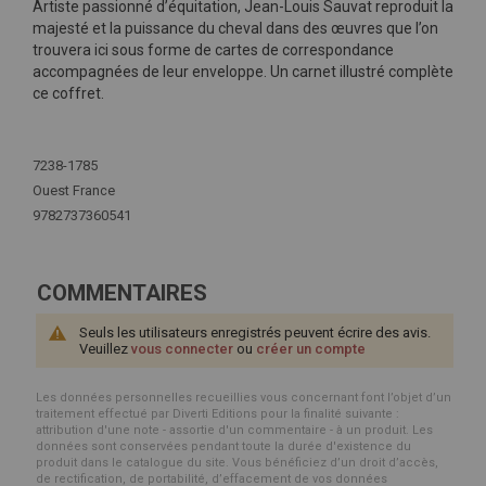
Artiste passionné d’équitation, Jean-Louis Sauvat reproduit la
majesté et la puissance du cheval dans des œuvres que l’on
trouvera ici sous forme de cartes de correspondance
accompagnées de leur enveloppe. Un carnet illustré complète
ce coffret.
Plus
d'infos
7238-1785
Ouest France
9782737360541
COMMENTAIRES
Seuls les utilisateurs enregistrés peuvent écrire des avis.
Veuillez
vous connecter
ou
créer un compte
Les données personnelles recueillies vous concernant font l’objet d’un
traitement effectué par Diverti Editions pour la finalité suivante :
attribution d'une note - assortie d'un commentaire - à un produit. Les
données sont conservées pendant toute la durée d'existence du
produit dans le catalogue du site. Vous bénéficiez d’un droit d’accès,
de rectification, de portabilité, d’effacement de vos données