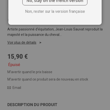
No, stay on the french version
Non, rester sur la version française
Soyez le premier à commenter ce produit
Artiste passionné d’équitation, Jean-Louis Sauvat reproduit la
majesté et la puissance du cheval…
Voir plus de détails
15,90 €
Épuisé
M’avertir quand le prix baisse
M’avertir quand ce produit sera de nouveau en stock
Email
DESCRIPTION DU PRODUIT