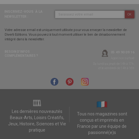
INSCRIVEZ-VOUS
À LA
OK
NEWSLETTER :
Votre adresse email est uniquement utilisée pour vous envoyer la newsletter de
Diverti Editions. Vous pouvez à tout moment utiliser le lien de désabonnement
intégré dans la newsletter.
BESOIN D’INFOS
05 49 90 09 16
COMPLÉMENTAIRES ?
Appel non surtaxé
Du lundi au jeudi de 14h à 17h,
et le vendredi de 14h à 16h
Les dernières nouveautés
Tous nos magazines sont
Beaux-Arts, Loisirs Créatifs,
conçus et imprimés en
Jeux, Histoire, Sciences et Vie
France par une équipe de
pratique
passionné(e)s