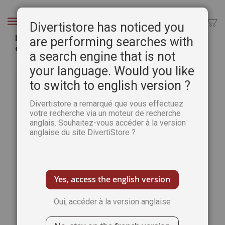
Aller
au
Chercher
Divertistore has noticed you
contenu
Les chevaux de Sauvat - Coffret 12 cartes, 12
are performing searches with
enveloppes et 1 carnet
a search engine that is not
Passer
Pass
your language. Would you like
à
au
to switch to english version ?
la
débu
fin
de
Divertistore a remarqué que vous effectuez
de
la
votre recherche via un moteur de recherche
la
Gale
anglais. Souhaitez-vous accéder à la version
galerie
d’im
anglaise du site DivertiStore ?
d’images
Yes, access the english version
Oui, accéder à la version anglaise