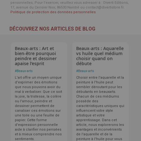
personnelles. Pour l’exercer, veuillez vous adresser à : Diverti Editions,
17, avenue du Cerisier Noir, 86530 Naintré ou contact@divertistore.fr.
Politique de protection des données personnelles
DÉCOUVREZ NOS ARTICLES DE BLOG
Beaux-arts : Art et
Beaux-arts : Aquarelle
bien-être pourquoi
vs huile quel médium
peindre et dessiner
choisir quand on
apaise l'esprit
débute
#
Beaux-arts
#
Beaux-arts
L'art offre un moyen unique
Choisir entre l'aquarelle et la
d'exprimer des émotions
peinture à l'huile peut
que nous pouvons avoir du
sembler déroutant pour les
mal à verbaliser. Que ce soit
débutants en beauxarts.
la joie, la tristesse, la colère
Chacun de ces médiums
ou l'amour, peindre et
possède des
dessiner permettent de
caractéristiques uniques qui
canaliser ces émotions sur
influencent votre style
une toile ou une feuille de
artistique et votre
papier. Cette forme
apprentissage. Dans cet
d'expression personnelle
article, nous explorerons les
aide à clarifier nos pensées
avantages et inconvénients
et à mieux comprendre nos
de l'aquarelle et de la
sentiments.
peinture à l'huile pour vous