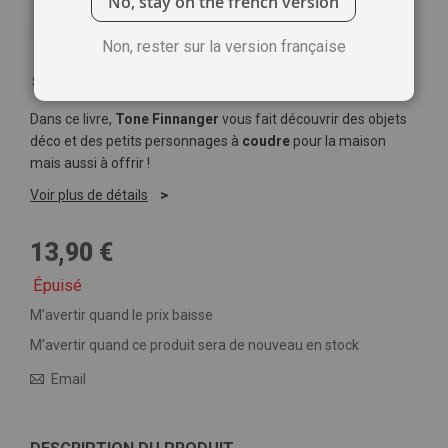
No, stay on the french version
Non, rester sur la version française
Soyez le premier à commenter ce produit
Dans ce livre,
Tone Finnanger
vous fait découvrir des objets
déco et des petits personnages à
coudre
pour la maison
mais aussi à offrir !
Voir plus de détails
13,90 €
Épuisé
M’avertir quand le prix baisse
M’avertir quand ce produit sera de nouveau en stock
Email