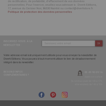
de rectification, de portabilité, d’effacement de vos données
personnelles. Pour l’exercer, veuillez vous adresser à : Diverti Editions,
17, avenue du Cerisier Noir, 86530 Naintré ou contact@divertistore.fr.
Politique de protection des données personnelles
INSCRIVEZ-VOUS
À LA
OK
NEWSLETTER :
Votre adresse email est uniquement utilisée pour vous envoyer la newsletter de
Diverti Editions. Vous pouvez à tout moment utiliser le lien de désabonnement
intégré dans la newsletter.
BESOIN D’INFOS
05 49 90 09 16
COMPLÉMENTAIRES ?
Appel non surtaxé
Du lundi au jeudi de 14h à 17h,
et le vendredi de 14h à 16h