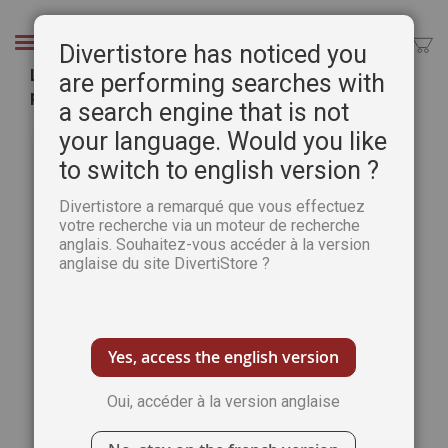
Aller
au
Chercher
Divertistore has noticed you
contenu
Les bonheurs de l'hiver avec Tilda - Déco et
are performing searches with
petits personnages à coudre
a search engine that is not
Passer
Pass
your language. Would you like
à
au
to switch to english version ?
la
débu
fin
de
Divertistore a remarqué que vous effectuez
de
la
votre recherche via un moteur de recherche
la
Gale
anglais. Souhaitez-vous accéder à la version
galerie
d’im
anglaise du site DivertiStore ?
d’images
Yes, access the english version
Oui, accéder à la version anglaise