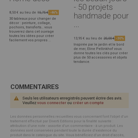
- 50 projets
8,50 €
au lieu de
15,75 €
-46%
handmade pour
30 tableaux pour changer de
...
décor : peinture, collage,
pochoirs, transferts… vous
trouverez dans cet ouvrage
toutes les idées pour créer
13,95 €
au lieu de
20,00 €
-30%
facilement vos propres ...
Inspirée par le jardin et le bord
de mer, Eline Pellinkhof vous
donne toutes les clés pour créer
plus de 50 accessoires et objets
tendance.
COMMENTAIRES
Seuls les utilisateurs enregistrés peuvent écrire des avis.
Veuillez
vous connecter
ou
créer un compte
Les données personnelles recueillies vous concernant font l’objet d’un
traitement effectué par Diverti Editions pour la finalité suivante :
attribution d'une note - assortie d'un commentaire - à un produit. Les
données sont conservées pendant toute la durée d'existence du
produit dans le catalogue du site. Vous bénéficiez d’un droit d’accès,