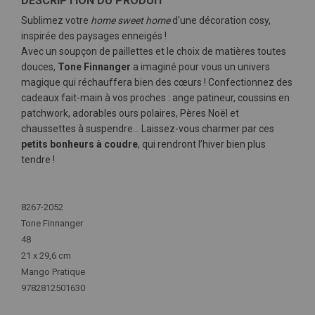
DESCRIPTION DU PRODUIT
Sublimez votre
home sweet home
d'une décoration cosy,
inspirée des paysages enneigés !
Avec un soupçon de paillettes et le choix de matières toutes
douces,
Tone Finnanger
a imaginé pour vous un univers
magique qui réchauffera bien des cœurs ! Confectionnez des
cadeaux fait-main à vos proches : ange patineur, coussins en
patchwork, adorables ours polaires, Pères Noël et
chaussettes à suspendre... Laissez-vous charmer par ces
petits bonheurs à coudre
, qui rendront l’hiver bien plus
tendre !
Plus
d'infos
8267-2052
Tone Finnanger
48
21 x 29,6 cm
Mango Pratique
9782812501630