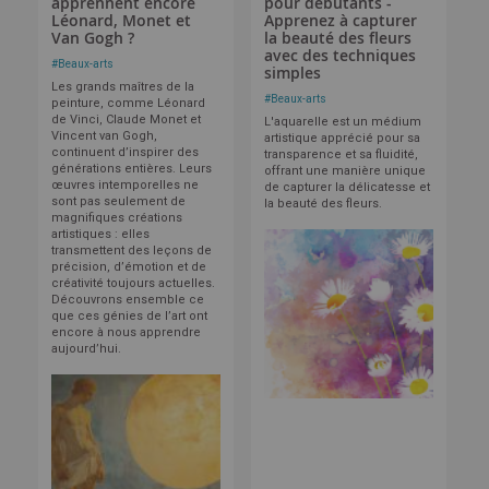
apprennent encore
pour débutants -
Léonard, Monet et
Apprenez à capturer
Van Gogh ?
la beauté des fleurs
avec des techniques
#
Beaux-arts
simples
Les grands maîtres de la
#
Beaux-arts
peinture, comme Léonard
de Vinci, Claude Monet et
L'aquarelle est un médium
Vincent van Gogh,
artistique apprécié pour sa
continuent d’inspirer des
transparence et sa fluidité,
générations entières. Leurs
offrant une manière unique
œuvres intemporelles ne
de capturer la délicatesse et
sont pas seulement de
la beauté des fleurs.
magnifiques créations
artistiques : elles
transmettent des leçons de
précision, d’émotion et de
créativité toujours actuelles.
Découvrons ensemble ce
que ces génies de l’art ont
encore à nous apprendre
aujourd’hui.