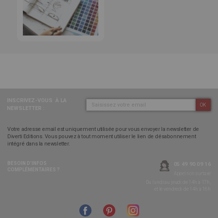
INSCRIVEZ-VOUS
À LA
OK
NEWSLETTER :
Votre adresse email est uniquement utilisée pour vous envoyer la newsletter de
Diverti Editions. Vous pouvez à tout moment utiliser le lien de désabonnement
intégré dans la newsletter.
BESOIN D’INFOS
05 49 90 09 16
COMPLÉMENTAIRES ?
Appel non surtaxé
Du lundi au jeudi de 14h à 17h,
et le vendredi de 14h à 16h