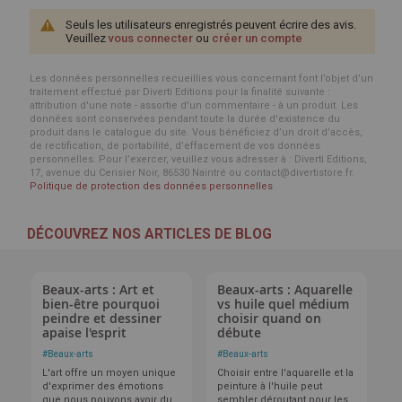
Seuls les utilisateurs enregistrés peuvent écrire des avis.
Veuillez
vous connecter
ou
créer un compte
Les données personnelles recueillies vous concernant font l’objet d’un
traitement effectué par Diverti Editions pour la finalité suivante :
attribution d'une note - assortie d'un commentaire - à un produit. Les
données sont conservées pendant toute la durée d'existence du
produit dans le catalogue du site. Vous bénéficiez d’un droit d’accès,
de rectification, de portabilité, d’effacement de vos données
personnelles. Pour l’exercer, veuillez vous adresser à : Diverti Editions,
17, avenue du Cerisier Noir, 86530 Naintré ou contact@divertistore.fr.
Politique de protection des données personnelles
DÉCOUVREZ NOS ARTICLES DE BLOG
Beaux-arts : Art et
Beaux-arts : Aquarelle
bien-être pourquoi
vs huile quel médium
peindre et dessiner
choisir quand on
apaise l'esprit
débute
#
Beaux-arts
#
Beaux-arts
L'art offre un moyen unique
Choisir entre l'aquarelle et la
d'exprimer des émotions
peinture à l'huile peut
que nous pouvons avoir du
sembler déroutant pour les