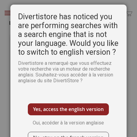
Aller
au
Chercher
Divertistore has noticed you
contenu
Le petit homme gris
are performing searches with
a search engine that is not
Passer
Pass
à
au
your language. Would you like
la
débu
to switch to english version ?
fin
de
de
la
Divertistore a remarqué que vous effectuez
la
Gale
votre recherche via un moteur de recherche
galerie
d’im
anglais. Souhaitez-vous accéder à la version
d’images
anglaise du site DivertiStore ?
Yes, access the english version
Oui, accéder à la version anglaise