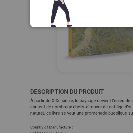
Passer
au
début
DESCRIPTION DU PRODUIT
de
À partir du XIXe siècle, le paysage devient l’enjeu d
la
abritent de nombreux chefs-d’œuvre de cet âge d’or du
Galerie
nature), ce livre se veut une promenade bucolique sur
d’images
Plus
Country of Manufacture