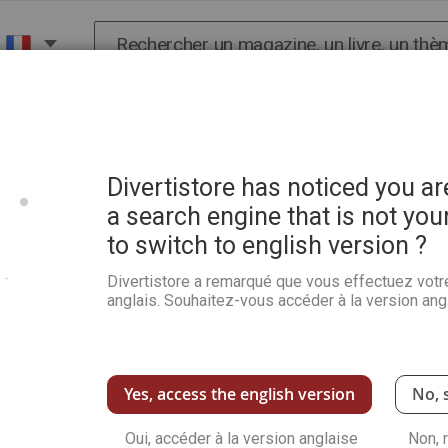
Chercher
X
HISTOIRE
SCIENCES
POP CULTURE ET BIEN-
Divertistore has noticed you a
a search engine that is not you
to switch to english version ?
Le goût de la nature
Divertistore a remarqué que vous effectuez votr
Soyez le premier à commenter ce produit
anglais. Souhaitez-vous accéder à la version angl
À partir du XIXe siècle, le paysage devient l’
genre à part entière. Les collections des Musée
Voir plus de détails
Yes, access the english version
No, 
Oui, accéder à la version anglaise
Non, 