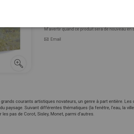
25,00 €
Épuisé
M’avertir quand le prix baisse
M’avertir quand ce produit sera de nouveau en 
Email
es grands courants artistiques novateurs, un genre à part entière. Les
 paysage. Suivant différentes thématiques (la fenêtre, l’eau, la vill
 les pas de Corot, Sisley, Monet, parmi d’autres.