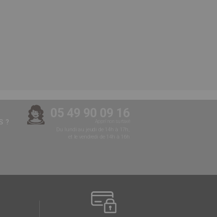
05 49 90 09 16
 ?
Appel non surtaxé
Du lundi au jeudi de 14h à 17h,
et le vendredi de 14h à 16h