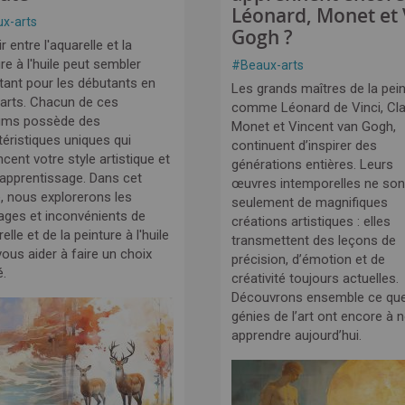
Léonard, Monet et
x-arts
Gogh ?
r entre l'aquarelle et la
re à l'huile peut sembler
#
Beaux-arts
tant pour les débutants en
Les grands maîtres de la pein
arts. Chacun de ces
comme Léonard de Vinci, Cl
ums possède des
Monet et Vincent van Gogh,
téristiques uniques qui
continuent d’inspirer des
ncent votre style artistique et
générations entières. Leurs
 apprentissage. Dans cet
œuvres intemporelles ne son
e, nous explorerons les
seulement de magnifiques
ages et inconvénients de
créations artistiques : elles
relle et de la peinture à l'huile
transmettent des leçons de
ous aider à faire un choix
précision, d’émotion et de
é.
créativité toujours actuelles.
Découvrons ensemble ce qu
génies de l’art ont encore à 
apprendre aujourd’hui.