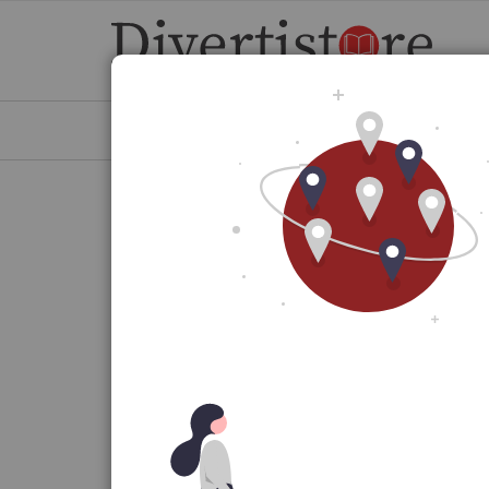
Aller
au
contenu
BEAUX ARTS
LOISIRS CRÉATIFS
JEU
Accueil
Le goût de la nature
Passer
à
la
fin
de
la
galerie
d’images