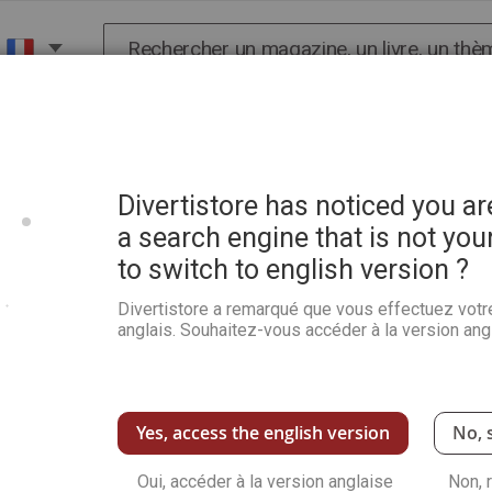
Chercher
X
HISTOIRE
SCIENCES
POP CULTURE ET BIEN-
Divertistore has noticed you a
a search engine that is not you
to switch to english version ?
Le dessin tout en douceur
Divertistore a remarqué que vous effectuez votr
Soyez le premier à commenter ce produit
anglais. Souhaitez-vous accéder à la version angl
Dans ce livre vous étudierez
l'apprentissage
types de dessins : le
croquis
et le dessin anal
Voir plus de détails
Yes, access the english version
No, 
Qu
Oui, accéder à la version anglaise
Non, 