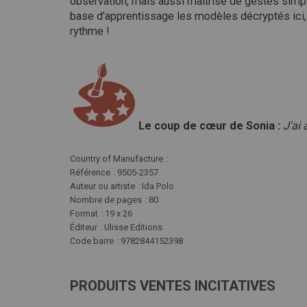
observation, mais aussi maîtrise de gestes simple
base d'apprentissage les modèles décryptés ici, 
rythme !
Le coup de cœur de Sonia :
J'ai
Plus
Country of Manufacture
d'infos
Référence
9505-2357
Auteur ou artiste
Ida Polo
Nombre de pages
80
Format
19 x 26
Éditeur
Ulisse Editions
Code barre
9782844152398
PRODUITS VENTES INCITATIVES