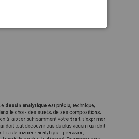
Ajouter au panier
 Le
dessin
analytique
est précis, technique,
 dans le choix des sujets, de ses compositions,
on à laisser suffisamment votre
trait
s'exprimer
ui doit tout découvrir que du plus aguerri qui doit
 ici de manière analytique : précision,