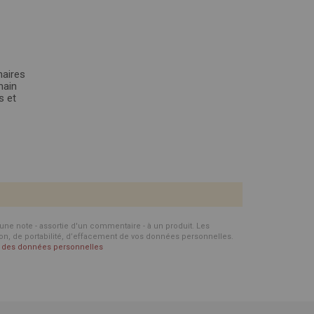
naires
main
s et
d'une note - assortie d'un commentaire - à un produit. Les
ion, de portabilité, d’effacement de vos données personnelles.
on des données personnelles