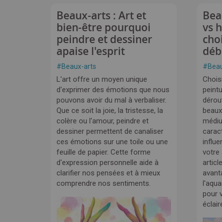
Beaux-arts : Art et
Bea
bien-être pourquoi
vs 
peindre et dessiner
cho
apaise l'esprit
déb
#
Beaux-arts
#
Beau
L'art offre un moyen unique
Choisi
d'exprimer des émotions que nous
peintu
pouvons avoir du mal à verbaliser.
dérou
Que ce soit la joie, la tristesse, la
beaux
colère ou l'amour, peindre et
médi
dessiner permettent de canaliser
carac
ces émotions sur une toile ou une
influe
feuille de papier. Cette forme
votre
d'expression personnelle aide à
articl
clarifier nos pensées et à mieux
avant
comprendre nos sentiments.
l'aqua
pour v
éclair