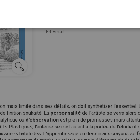
14,90 €
En stock
M’avertir quand le prix baisse
Email
on mais limité dans ses détails, on doit synthétiser l'essentiel.
de finition souhaité. La
personnalité
de l'artiste se verra alors
nalytique ou
d'observation
est plein de promesses mais attenti
rts Plastiques, l'auteure se met autant à la portée de l'étudiant q
uvaises habitudes. L'apprentissage du dessin aux crayons se fait