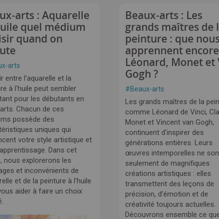
ux-arts : Aquarelle
Beaux-arts : Les
huile quel médium
grands maîtres de 
isir quand on
peinture : que nou
ute
apprennent encore
Léonard, Monet et
x-arts
Gogh ?
r entre l'aquarelle et la
re à l'huile peut sembler
#
Beaux-arts
tant pour les débutants en
Les grands maîtres de la pein
arts. Chacun de ces
comme Léonard de Vinci, Cl
ums possède des
Monet et Vincent van Gogh,
téristiques uniques qui
continuent d’inspirer des
ncent votre style artistique et
générations entières. Leurs
 apprentissage. Dans cet
œuvres intemporelles ne son
e, nous explorerons les
seulement de magnifiques
ages et inconvénients de
créations artistiques : elles
relle et de la peinture à l'huile
transmettent des leçons de
ous aider à faire un choix
précision, d’émotion et de
é.
créativité toujours actuelles.
Découvrons ensemble ce qu