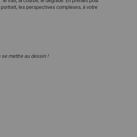
e trait, la courbe, le dégradé. En prenant pour
portrait, les perspectives complexes, à votre
 se mettre au dessin !