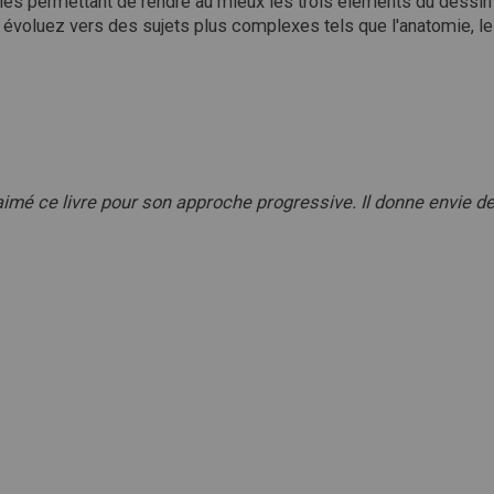
s permettant de rendre au mieux les trois éléments du dessin : l
évoluez vers des sujets plus complexes tels que l'anatomie, le 
 aimé ce livre pour son approche progressive. Il donne envie de