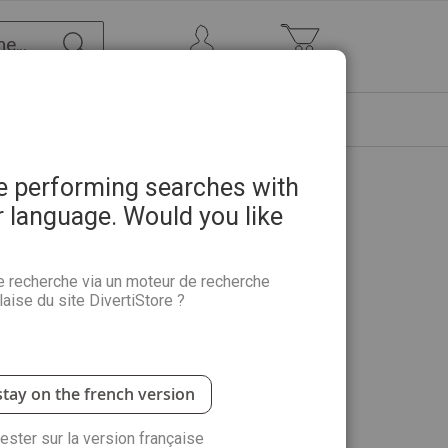
Chercher
Mon Compte
Mon panier
ETRE
PROMOTIONS
ABONNEMENTS
re performing searches with
r language. Would you like
e recherche via un moteur de recherche
aise du site DivertiStore ?
général du
dessin
analytique
- En effet il existe 2
ytique.
stay on the french version
antité :
rester sur la version française