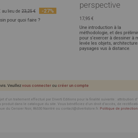
perspective
-27%
€
au lieu de
23,25 €
17,95 €
sin pour quoi faire ?
Une introduction à la
méthodologie, et des prélimi
pour s’exercer à dessiner à 
levée les objets, architecture
paysages vus à distance.
avis. Veuillez
vous connecter
ou
créer un compte
d’un traitement effectué par Diverti Editions pour la finalité suivante : attribution 
roduit dans le catalogue du site. Vous bénéficiez d’un droit d’accès, de rectificat
enue du Cerisier Noir, 86530 Naintré ou contact@divertistore.fr.
Politique de protecti