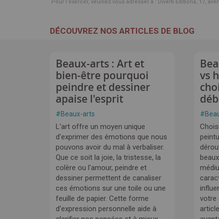
Pour l’exercer, veuillez vous adresser à : Diverti Editions, 17, av
DÉCOUVREZ NOS ARTICLES DE BLOG
Beaux-arts : Art et
Bea
bien-être pourquoi
vs 
peindre et dessiner
cho
apaise l'esprit
déb
#
Beaux-arts
#
Beau
L'art offre un moyen unique
Choisi
d'exprimer des émotions que nous
peintu
pouvons avoir du mal à verbaliser.
dérou
Que ce soit la joie, la tristesse, la
beaux
colère ou l'amour, peindre et
médi
dessiner permettent de canaliser
carac
ces émotions sur une toile ou une
influe
feuille de papier. Cette forme
votre
d'expression personnelle aide à
articl