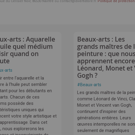
enue du Cerisier Noir, 86530 Naintré ou contact@divertistore.fr.
Politique de protecti
ux-arts : Aquarelle
Beaux-arts : Les
huile quel médium
grands maîtres de 
isir quand on
peinture : que nou
ute
apprennent encore
Léonard, Monet et
x-arts
Gogh ?
r entre l'aquarelle et la
re à l'huile peut sembler
#
Beaux-arts
tant pour les débutants en
Les grands maîtres de la pein
arts. Chacun de ces
comme Léonard de Vinci, Cl
ums possède des
Monet et Vincent van Gogh,
téristiques uniques qui
continuent d’inspirer des
ncent votre style artistique et
générations entières. Leurs
 apprentissage. Dans cet
œuvres intemporelles ne son
e, nous explorerons les
seulement de magnifiques