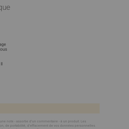
nque
age
vous
Il
d'une note - assortie d'un commentaire - à un produit. Les
ion, de portabilité, d’effacement de vos données personnelles.