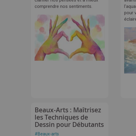
clarifier nos pensées et à mieux
avant
comprendre nos sentiments.
l'aqua
pour v
éclair
Beaux-Arts : Maîtrisez
les Techniques de
Dessin pour Débutants
#
Beaux-arts