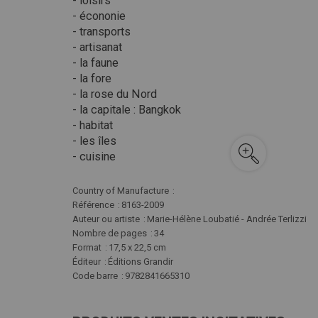
- loisirs
- écononie
- transports
- artisanat
- la faune
- la fore
- la rose du Nord
- la capitale : Bangkok
- habitat
- les îles
- cuisine
Plus
Country of Manufacture
d'infos
Référence
8163-2009
Auteur ou artiste
Marie-Hélène Loubatié - Andrée Terlizzi
Nombre de pages
34
Format
17,5 x 22,5 cm
Éditeur
Éditions Grandir
Code barre
9782841665310