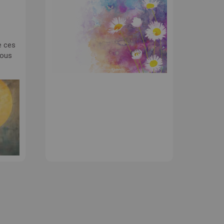
e ces
nous