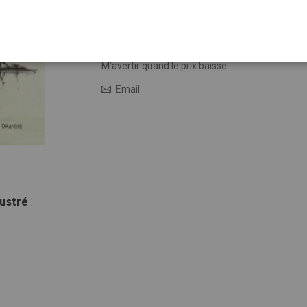
15,00 €
En stock
M’avertir quand le prix baisse
Email
lustré
: