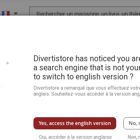
Chercher
X
HISTOIRE
SCIENCES
POP CULTURE ET BIEN-
Andrée Terlizzi
Divertistore has noticed you a
a search engine that is not you
to switch to english version ?
La Thaïlande par Marie Hé
Terlizzi
Divertistore a remarqué que vous effectuez votr
anglais. Souhaitez-vous accéder à la version angl
Soyez le premier à commenter ce produit
Un carnet de voyage pour vous inspirer des illus
la cuisine, la faune, la flore…
Yes, access the english version
No, 
Voir plus de détails
Oui, accéder à la version anglaise
Non, 
Qu