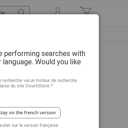
Chercher
Mon Compte
Mon panier
ETRE
PROMOTIONS
ABONNEMENTS
re performing searches with
r language. Would you like
lène Loubatié et Andrée
e recherche via un moteur de recherche
aise du site DivertiStore ?
trations sur "La Thaïlande" : la population, les îles,
stay on the french version
rester sur la version française
antité :