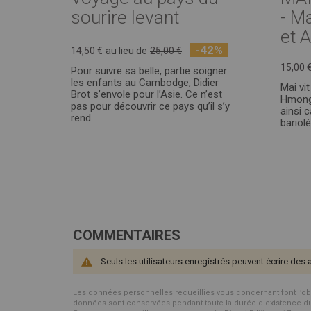
sourire levant
- M
et A
-42%
14,50 €
au lieu de
25,00 €
15,00 
Pour suivre sa belle, partie soigner
les enfants au Cambodge, Didier
Mai vit
Brot s’envole pour l’Asie. Ce n’est
Hmong 
pas pour découvrir ce pays qu’il s’y
ainsi 
rend…
bariol
COMMENTAIRES
Seuls les utilisateurs enregistrés peuvent écrire des 
Les données personnelles recueillies vous concernant font l’objet 
données sont conservées pendant toute la durée d'existence du p