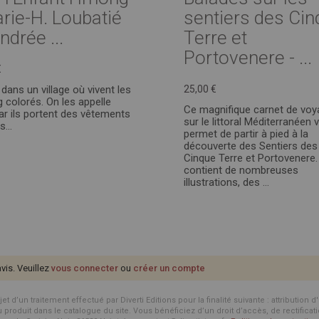
arie-H. Loubatié
sentiers des Ci
ndrée ...
Terre et
Portovenere - ...
€
 dans un village où vivent les
25,00 €
colorés. On les appelle
Ce magnifique carnet de voy
car ils portent des vêtements
sur le littoral Méditerranéen 
és…
permet de partir à pied à la
découverte des Sentiers des
Cinque Terre et Portovenere. 
contient de nombreuses
illustrations, des ...
avis. Veuillez
vous connecter
ou
créer un compte
d’un traitement effectué par Diverti Editions pour la finalité suivante : attribution 
roduit dans le catalogue du site. Vous bénéficiez d’un droit d’accès, de rectificat