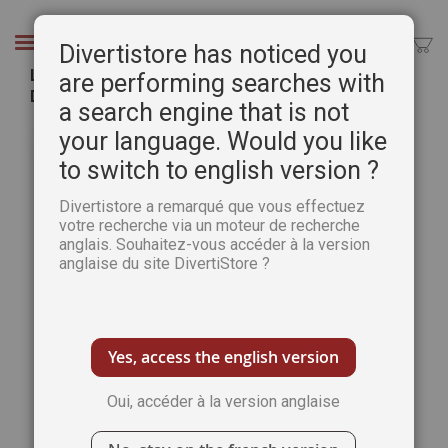
Aller
au
Chercher
Divertistore has noticed you
contenu
La technique du dessin - Première approche –
are performing searches with
DVD
a search engine that is not
Passer
Pass
your language. Would you like
à
au
to switch to english version ?
la
débu
fin
de
Divertistore a remarqué que vous effectuez
de
la
votre recherche via un moteur de recherche
la
Gale
anglais. Souhaitez-vous accéder à la version
galerie
d’im
anglaise du site DivertiStore ?
d’images
Yes, access the english version
Oui, accéder à la version anglaise