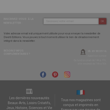
INSCRIVEZ-VOUS
À LA
OK
NEWSLETTER :
Votre adresse email est uniquement utilisée pour vous envoyer la newsletter de
Diverti Editions. Vous pouvez à tout moment utiliser le lien de désabonnement
intégré dans la newsletter.
BESOIN D’INFOS
05 49 90 09 16
COMPLÉMENTAIRES ?
Appel non surtaxé
Du lundi au jeudi de 14h à 17h,
et le vendredi de 14h à 16h
Les dernières nouveautés
Tous nos magazines sont
Beaux-Arts, Loisirs Créatifs,
conçus et imprimés en
Jeux, Histoire, Sciences et Vie
France par une équipe de