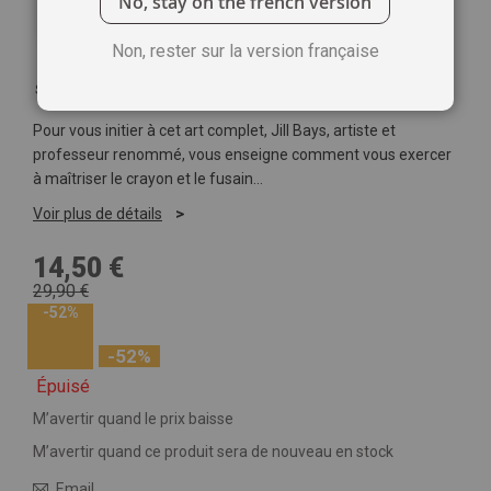
No, stay on the french version
Non, rester sur la version française
Soyez le premier à commenter ce produit
Pour vous initier à cet art complet, Jill Bays, artiste et
professeur renommé, vous enseigne comment vous exercer
à maîtriser le crayon et le fusain…
Voir plus de détails
14,50 €
29,90 €
-52%
-52%
Épuisé
M’avertir quand le prix baisse
M’avertir quand ce produit sera de nouveau en stock
Email