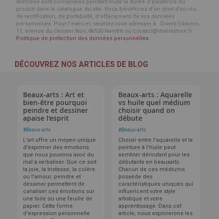
données sont conservées pendant toute la durée d'existence du
produit dans le catalogue du site. Vous bénéficiez d’un droit d’accès,
de rectification, de portabilité, d’effacement de vos données
personnelles. Pour l’exercer, veuillez vous adresser à : Diverti Editions,
17, avenue du Cerisier Noir, 86530 Naintré ou contact@divertistore.fr.
Politique de protection des données personnelles
DÉCOUVREZ NOS ARTICLES DE BLOG
Beaux-arts : Art et
Beaux-arts : Aquarelle
bien-être pourquoi
vs huile quel médium
peindre et dessiner
choisir quand on
apaise l'esprit
débute
#
Beaux-arts
#
Beaux-arts
L'art offre un moyen unique
Choisir entre l'aquarelle et la
d'exprimer des émotions
peinture à l'huile peut
que nous pouvons avoir du
sembler déroutant pour les
mal à verbaliser. Que ce soit
débutants en beauxarts.
la joie, la tristesse, la colère
Chacun de ces médiums
ou l'amour, peindre et
possède des
dessiner permettent de
caractéristiques uniques qui
canaliser ces émotions sur
influencent votre style
une toile ou une feuille de
artistique et votre
papier. Cette forme
apprentissage. Dans cet
d'expression personnelle
article, nous explorerons les