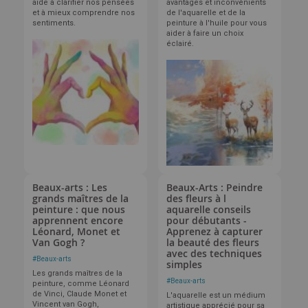
aide à clarifier nos pensées
avantages et inconvénients
et à mieux comprendre nos
de l'aquarelle et de la
sentiments.
peinture à l'huile pour vous
aider à faire un choix
éclairé.
Beaux-arts : Les
Beaux-Arts : Peindre
grands maîtres de la
des fleurs à l
peinture : que nous
aquarelle conseils
apprennent encore
pour débutants -
Léonard, Monet et
Apprenez à capturer
Van Gogh ?
la beauté des fleurs
avec des techniques
#
Beaux-arts
simples
Les grands maîtres de la
#
Beaux-arts
peinture, comme Léonard
de Vinci, Claude Monet et
L'aquarelle est un médium
Vincent van Gogh,
artistique apprécié pour sa