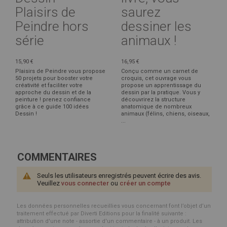
Plaisirs de
saurez
Peindre hors
dessiner les
série
animaux !
15,90 €
16,95 €
Plaisirs de Peindre vous propose
Conçu comme un carnet de
50 projets pour booster votre
croquis, cet ouvrage vous
créativité et faciliter votre
propose un apprentissage du
approche du dessin et de la
dessin par la pratique. Vous y
peinture ! prenez confiance
découvrirez la structure
grâce à ce guide 100 idées
anatomique de nombreux
Dessin !
animaux (félins, chiens, oiseaux,
...
COMMENTAIRES
Seuls les utilisateurs enregistrés peuvent écrire des avis.
Veuillez
vous connecter
ou
créer un compte
Les données personnelles recueillies vous concernant font l’objet d’un
traitement effectué par Diverti Editions pour la finalité suivante :
attribution d'une note - assortie d'un commentaire - à un produit. Les