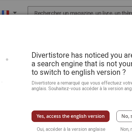
Chercher
X
HISTOIRE
SCIENCES
POP CULTURE ET BIEN-
Divertistore has noticed you a
a search engine that is not you
to switch to english version ?
La couture en ligne droite
Divertistore a remarqué que vous effectuez votr
Soyez le premier à commenter ce produit
anglais. Souhaitez-vous accéder à la version angl
Les 26 robes, à réaliser en un tour de main, qui
sont de formes originales et ont beaucoup de
Voir plus de détails
Yes, access the english version
No, 
Oui, accéder à la version anglaise
Non, 