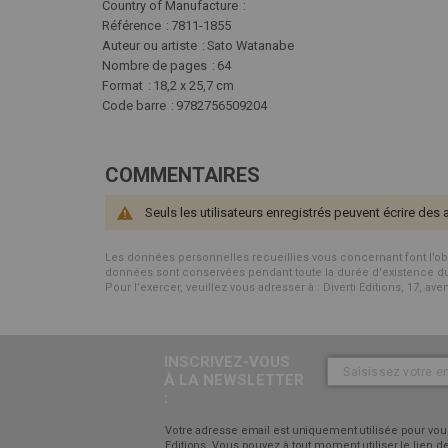
Plus
Country of Manufacture
d'infos
Référence
7811-1855
Auteur ou artiste
Sato Watanabe
Nombre de pages
64
Format
18,2 x 25,7 cm
Code barre
9782756509204
COMMENTAIRES
Seuls les utilisateurs enregistrés peuvent écrire des 
Les données personnelles recueillies vous concernant font l’objet 
données sont conservées pendant toute la durée d'existence du p
Pour l’exercer, veuillez vous adresser à : Diverti Editions, 17, av
INSCRIVEZ-VOUS
À LA NEWSLETTER
:
Votre adresse email est uniquement utilisée pour vous
Editions. Vous pouvez à tout moment utiliser le lien