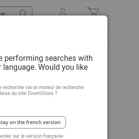
Chercher
Mon Compte
Mon panier
ETRE
PROMOTIONS
ABONNEMENTS
re performing searches with
r language. Would you like
e recherche via un moteur de recherche
aise du site DivertiStore ?
 illustrent ce livre, toutes cousues en ligne droite,
 charme dans un style plutôt décontracté !
stay on the french version
rester sur la version française