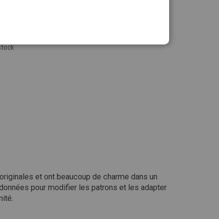
stock
mes originales et ont beaucoup de charme dans un
 données pour modifier les patrons et les adapter
ité.