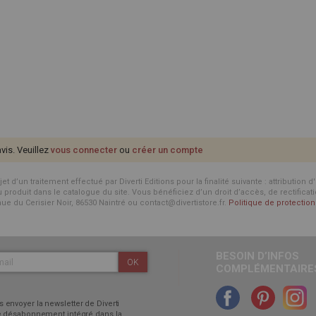
avis. Veuillez
vous connecter
ou
créer un compte
d’un traitement effectué par Diverti Editions pour la finalité suivante : attribution 
roduit dans le catalogue du site. Vous bénéficiez d’un droit d’accès, de rectificat
enue du Cerisier Noir, 86530 Naintré ou contact@divertistore.fr.
Politique de protecti
BESOIN D’INFOS
OK
COMPLÉMENTAIRES
 envoyer la newsletter de Diverti
 de désabonnement intégré dans la