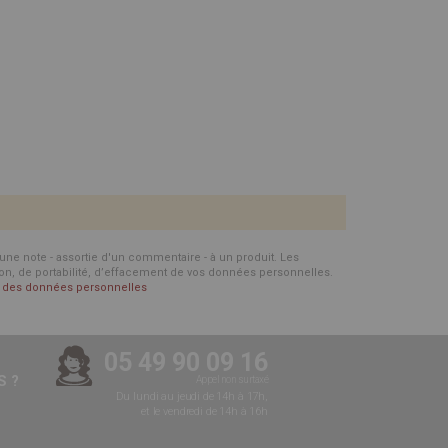
d'une note - assortie d'un commentaire - à un produit. Les
ion, de portabilité, d’effacement de vos données personnelles.
on des données personnelles
05 49 90 09 16
 ?
Appel non surtaxé
Du lundi au jeudi de 14h à 17h,
et le vendredi de 14h à 16h