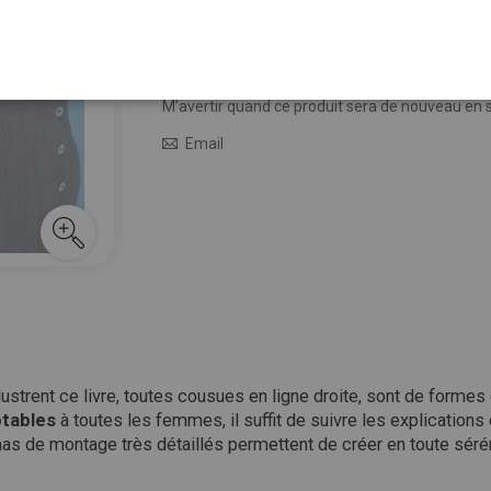
12,50 €
Épuisé
M’avertir quand le prix baisse
M’avertir quand ce produit sera de nouveau en 
Email
 illustrent ce livre, toutes cousues en ligne droite, sont de for
tables
à toutes les femmes, il suffit de suivre les explications
mas de montage très détaillés permettent de créer en toute sérén