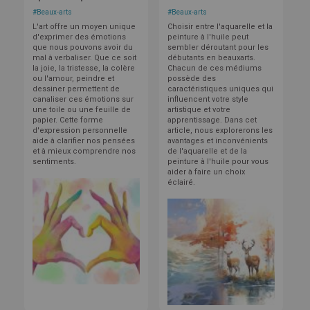
#
Beaux-arts
#
Beaux-arts
L'art offre un moyen unique
Choisir entre l'aquarelle et la
d'exprimer des émotions
peinture à l'huile peut
que nous pouvons avoir du
sembler déroutant pour les
mal à verbaliser. Que ce soit
débutants en beauxarts.
la joie, la tristesse, la colère
Chacun de ces médiums
ou l'amour, peindre et
possède des
dessiner permettent de
caractéristiques uniques qui
canaliser ces émotions sur
influencent votre style
une toile ou une feuille de
artistique et votre
papier. Cette forme
apprentissage. Dans cet
d'expression personnelle
article, nous explorerons les
aide à clarifier nos pensées
avantages et inconvénients
et à mieux comprendre nos
de l'aquarelle et de la
sentiments.
peinture à l'huile pour vous
aider à faire un choix
éclairé.