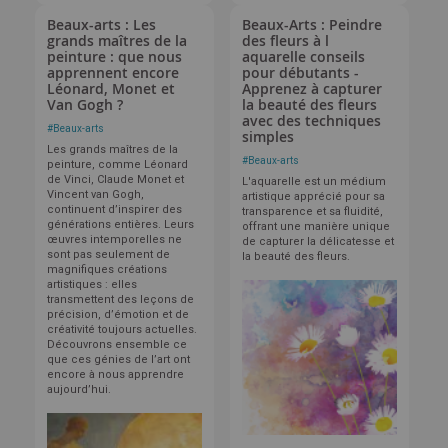
Beaux-arts : Les
Beaux-Arts : Peindre
grands maîtres de la
des fleurs à l
peinture : que nous
aquarelle conseils
apprennent encore
pour débutants -
Léonard, Monet et
Apprenez à capturer
Van Gogh ?
la beauté des fleurs
avec des techniques
#
Beaux-arts
simples
Les grands maîtres de la
#
Beaux-arts
peinture, comme Léonard
de Vinci, Claude Monet et
L'aquarelle est un médium
Vincent van Gogh,
artistique apprécié pour sa
continuent d’inspirer des
transparence et sa fluidité,
générations entières. Leurs
offrant une manière unique
œuvres intemporelles ne
de capturer la délicatesse et
sont pas seulement de
la beauté des fleurs.
magnifiques créations
artistiques : elles
transmettent des leçons de
précision, d’émotion et de
créativité toujours actuelles.
Découvrons ensemble ce
que ces génies de l’art ont
encore à nous apprendre
aujourd’hui.