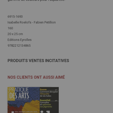
Plus
d'infos
6915-1693
Isabelle Roelofs - Fabien Petillion
160
20 x 25 cm
Editions Eyrolles
9782212134865
PRODUITS VENTES INCITATIVES
NOS CLIENTS ONT AUSSI AIMÉ