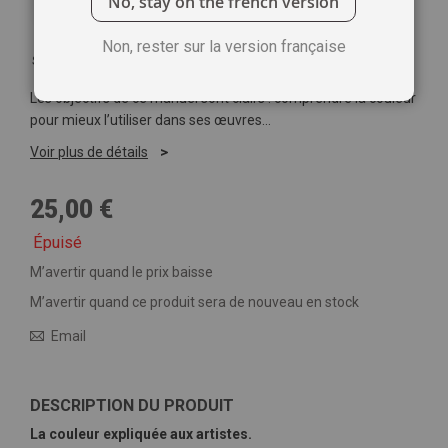
No, stay on the french version
Non, rester sur la version française
Soyez le premier à commenter ce produit
Les objectifs de ce manuel sont clairs : comprendre la couleur
pour mieux l’utiliser dans ses œuvres…
Voir plus de détails
25,00 €
Épuisé
M’avertir quand le prix baisse
M’avertir quand ce produit sera de nouveau en stock
Email
DESCRIPTION DU PRODUIT
La couleur expliquée aux artistes.