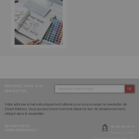
INSCRIVEZ-VOUS
À LA
OK
NEWSLETTER :
Votre adresse email est uniquement utilisée pour vous envoyer la newsletter de
Diverti Editions. Vous pouvez à tout moment utiliser le lien de désabonnement
intégré dans la newsletter.
BESOIN D’INFOS
05 49 90 09 16
COMPLÉMENTAIRES ?
Appel non surtaxé
Du lundi au jeudi de 14h à 17h,