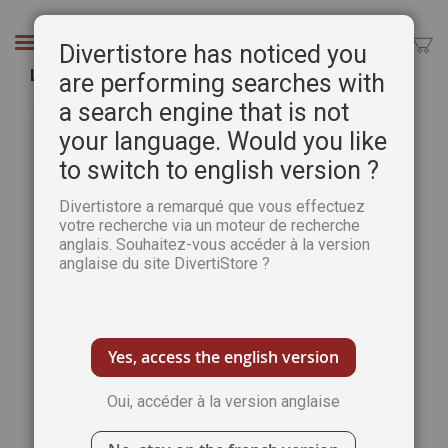
Aller
au
Chercher
Divertistore has noticed you
contenu
La couleur expliquée aux artistes
are performing searches with
a search engine that is not
Passer
Pass
à
au
your language. Would you like
la
débu
to switch to english version ?
fin
de
de
la
Divertistore a remarqué que vous effectuez
la
Gale
votre recherche via un moteur de recherche
galerie
d’im
anglais. Souhaitez-vous accéder à la version
d’images
anglaise du site DivertiStore ?
Yes, access the english version
Oui, accéder à la version anglaise