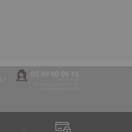
05 49 90 09 16
 ?
Appel non surtaxé
Du lundi au jeudi de 14h à 17h,
et le vendredi de 14h à 16h