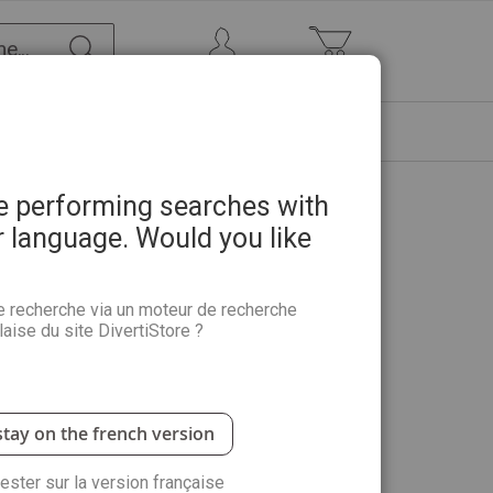
Chercher
Mon Compte
Mon panier
ETRE
PROMOTIONS
ABONNEMENTS
re performing searches with
r language. Would you like
cile - Des traits aux
e recherche via un moteur de recherche
aise du site DivertiStore ?
e accessible à tous les débutants. Présentation du
nseils et multiples pas à pas, modules assortis de…
stay on the french version
rester sur la version française