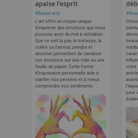
apaise l'esprit
déb
#
Beaux-arts
#
Beau
L'art offre un moyen unique
Choisi
d'exprimer des émotions que nous
peintu
pouvons avoir du mal à verbaliser.
dérou
Que ce soit la joie, la tristesse, la
beaux
colère ou l'amour, peindre et
médi
dessiner permettent de canaliser
carac
ces émotions sur une toile ou une
influe
feuille de papier. Cette forme
votre
d'expression personnelle aide à
articl
clarifier nos pensées et à mieux
avant
comprendre nos sentiments.
l'aqua
pour v
éclair