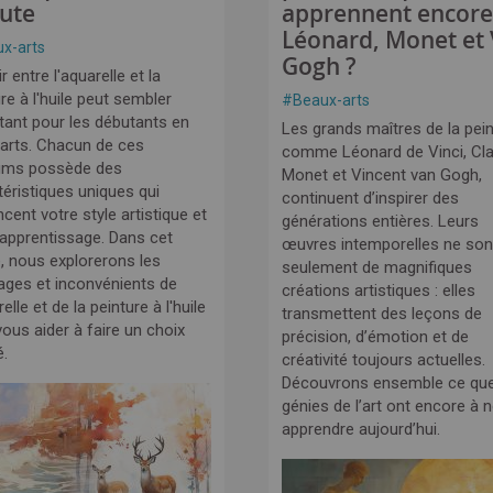
ute
apprennent encore
Léonard, Monet et
x-arts
Gogh ?
r entre l'aquarelle et la
re à l'huile peut sembler
#
Beaux-arts
tant pour les débutants en
Les grands maîtres de la pein
arts. Chacun de ces
comme Léonard de Vinci, Cl
ums possède des
Monet et Vincent van Gogh,
téristiques uniques qui
continuent d’inspirer des
ncent votre style artistique et
générations entières. Leurs
 apprentissage. Dans cet
œuvres intemporelles ne son
e, nous explorerons les
seulement de magnifiques
ages et inconvénients de
créations artistiques : elles
relle et de la peinture à l'huile
transmettent des leçons de
ous aider à faire un choix
précision, d’émotion et de
é.
créativité toujours actuelles.
Découvrons ensemble ce qu
génies de l’art ont encore à 
apprendre aujourd’hui.