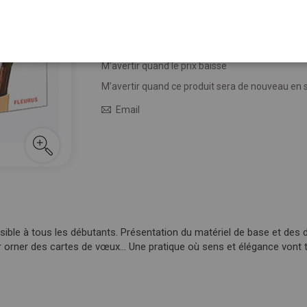
24,95 €
Épuisé
M’avertir quand le prix baisse
M’avertir quand ce produit sera de nouveau en 
Email
ible à tous les débutants. Présentation du matériel de base et des di
orner des cartes de vœux… Une pratique où sens et élégance vont to