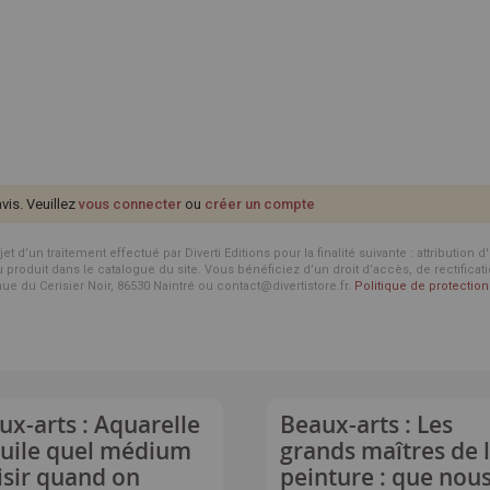
avis. Veuillez
vous connecter
ou
créer un compte
d’un traitement effectué par Diverti Editions pour la finalité suivante : attribution 
roduit dans le catalogue du site. Vous bénéficiez d’un droit d’accès, de rectificat
enue du Cerisier Noir, 86530 Naintré ou contact@divertistore.fr.
Politique de protecti
ux-arts : Aquarelle
Beaux-arts : Les
huile quel médium
grands maîtres de 
isir quand on
peinture : que nou