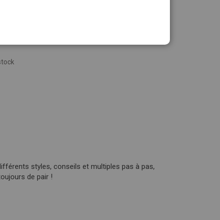
stock
fférents styles, conseils et multiples pas à pas,
ujours de pair !