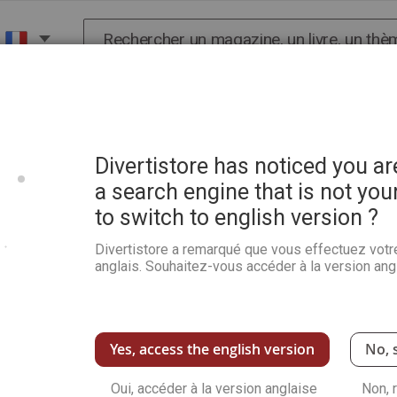
Chercher
X
HISTOIRE
SCIENCES
POP CULTURE ET BIEN-
s aux idéogrammes
Divertistore has noticed you a
a search engine that is not you
to switch to english version ?
La calligraphie Chinoise fa
idéogrammes
Divertistore a remarqué que vous effectuez votr
anglais. Souhaitez-vous accéder à la version angl
Soyez le premier à commenter ce produit
Voici une approche concrète de la calligraphi
matériel de base et des différents styles, co
Yes, access the english version
No, 
Voir plus de détails
Oui, accéder à la version anglaise
Non, 