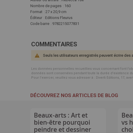
Nombre de pages
160
Format
27 x 20,9 cm
Éditeur
Editions Fleurus
Code barre
9782215077831
COMMENTAIRES
Seuls les utilisateurs enregistrés peuvent écrire des 
Les données personnelles recueillies vous concernant font l’objet 
données sont conservées pendant toute la durée d'existence du p
Pour l’exercer, veuillez vous adresser à : Diverti Editions, 17, av
DÉCOUVREZ NOS ARTICLES DE BLOG
Beaux-arts : Art et
Bea
bien-être pourquoi
vs 
peindre et dessiner
cho