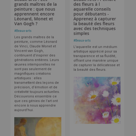
grands maîtres de la
des fleurs à l
peinture : que nous
aquarelle conseils
apprennent encore
pour débutants -
Léonard, Monet et
Apprenez à capturer
Van Gogh ?
la beauté des fleurs
avec des techniques
#
Beaux-arts
simples
Les grands maîtres de la
#
Beaux-arts
peinture, comme Léonard
de Vinci, Claude Monet et
L'aquarelle est un médium
Vincent van Gogh,
artistique apprécié pour sa
continuent d’inspirer des
transparence et sa fluidité,
générations entières. Leurs
offrant une manière unique
œuvres intemporelles ne
de capturer la délicatesse et
sont pas seulement de
la beauté des fleurs.
magnifiques créations
artistiques : elles
transmettent des leçons de
précision, d’émotion et de
créativité toujours actuelles.
Découvrons ensemble ce
que ces génies de l’art ont
encore à nous apprendre
aujourd’hui.