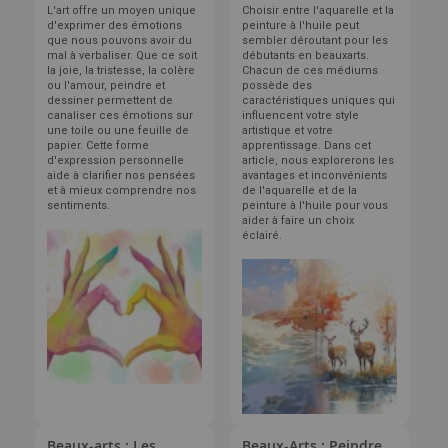
L'art offre un moyen unique
Choisir entre l'aquarelle et la
d'exprimer des émotions
peinture à l'huile peut
que nous pouvons avoir du
sembler déroutant pour les
mal à verbaliser. Que ce soit
débutants en beauxarts.
la joie, la tristesse, la colère
Chacun de ces médiums
ou l'amour, peindre et
possède des
dessiner permettent de
caractéristiques uniques qui
canaliser ces émotions sur
influencent votre style
une toile ou une feuille de
artistique et votre
papier. Cette forme
apprentissage. Dans cet
d'expression personnelle
article, nous explorerons les
aide à clarifier nos pensées
avantages et inconvénients
et à mieux comprendre nos
de l'aquarelle et de la
sentiments.
peinture à l'huile pour vous
aider à faire un choix
éclairé.
Beaux-arts : Les
Beaux-Arts : Peindre