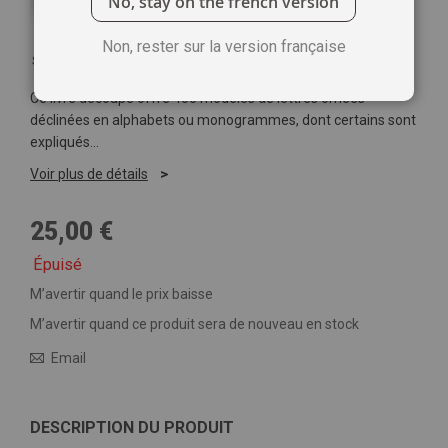
No, stay on the french version
Non, rester sur la version française
Soyez le premier à commenter ce produit
Ce livre découpé offre 400 modèles de lettres ornées
déclinées en alphabets ou monogrammes, dont certains sont
expliqués…
Voir plus de détails
25,00 €
Épuisé
M’avertir quand le prix baisse
M’avertir quand ce produit sera de nouveau en stock
Email
DESCRIPTION DU PRODUIT