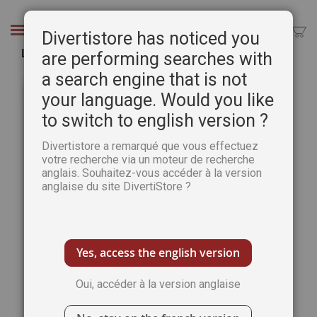
Aller
au
Chercher
Divertistore has noticed you
contenu
La bible des lettres ornées
are performing searches with
a search engine that is not
Passer
Pass
à
au
your language. Would you like
la
débu
to switch to english version ?
fin
de
de
la
Divertistore a remarqué que vous effectuez
la
Gale
votre recherche via un moteur de recherche
galerie
d’im
anglais. Souhaitez-vous accéder à la version
d’images
anglaise du site DivertiStore ?
Yes, access the english version
Oui, accéder à la version anglaise