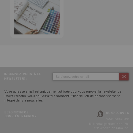
INSCRIVEZ-VOUS
À LA
OK
NEWSLETTER :
Votre adresse email est uniquement utilisée pour vous envoyer la newsletter de
Diverti Editions. Vous pouvez à tout moment utiliser le lien de désabonnement
intégré dans la newsletter.
BESOIN D’INFOS
05 49 90 09 16
COMPLÉMENTAIRES ?
Appel non surtaxé
Du lundi au jeudi de 14h à 17h,
et le vendredi de 14h à 16h