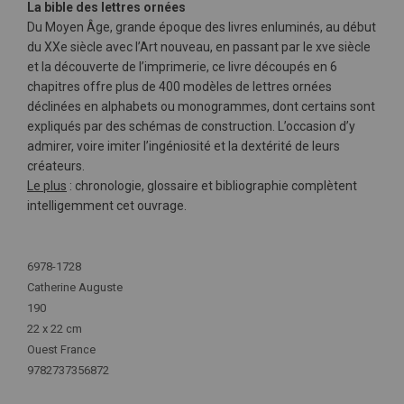
La bible des lettres ornées
Du Moyen Âge, grande époque des livres enluminés, au début
du XXe siècle avec l’Art nouveau, en passant par le xve siècle
et la découverte de l’imprimerie, ce livre découpés en 6
chapitres offre plus de 400 modèles de lettres ornées
déclinées en alphabets ou monogrammes, dont certains sont
expliqués par des schémas de construction. L’occasion d’y
admirer, voire imiter l’ingéniosité et la dextérité de leurs
créateurs.
Le plus
: chronologie, glossaire et bibliographie complètent
intelligemment cet ouvrage.
Plus
d'infos
6978-1728
Catherine Auguste
190
22 x 22 cm
Ouest France
9782737356872