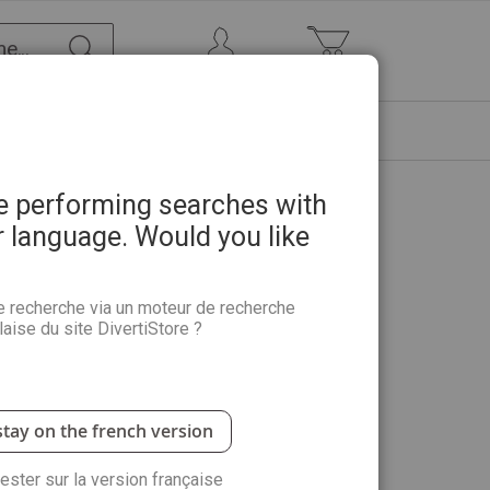
Chercher
Mon Compte
Mon panier
ETRE
PROMOTIONS
ABONNEMENTS
re performing searches with
r language. Would you like
llia
e recherche via un moteur de recherche
aise du site DivertiStore ?
e boutique installée dans le Nord de l’Italie, est sans
atrizia s’y rapportent
stay on the french version
rester sur la version française