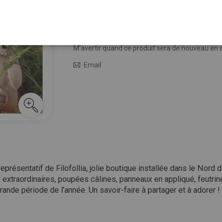
19,50 €
Épuisé
M’avertir quand le prix baisse
M’avertir quand ce produit sera de nouveau en 
Email
eprésentatif de Filofollia, jolie boutique installée dans le Nord de
x extraordinaires, poupées câlines, panneaux en appliqué, feutr
ande période de l’année. Un savoir-faire à partager et à adorer !