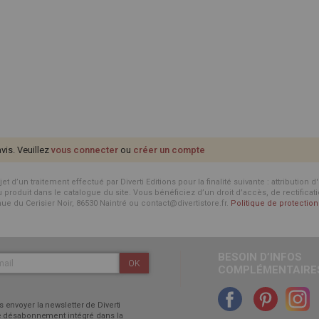
avis. Veuillez
vous connecter
ou
créer un compte
d’un traitement effectué par Diverti Editions pour la finalité suivante : attribution 
roduit dans le catalogue du site. Vous bénéficiez d’un droit d’accès, de rectificat
enue du Cerisier Noir, 86530 Naintré ou contact@divertistore.fr.
Politique de protecti
BESOIN D’INFOS
OK
COMPLÉMENTAIRES
 envoyer la newsletter de Diverti
 de désabonnement intégré dans la