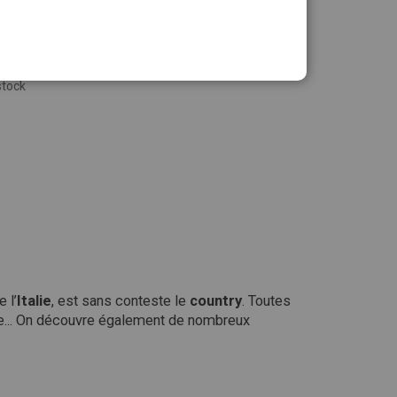
stock
 l’
Italie
, est sans conteste le
country
. Toutes
ine... On découvre également de nombreux