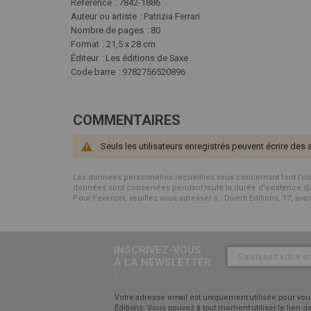
d'infos
Référence
7842-1886
Auteur ou artiste
Patrizia Ferrari
Nombre de pages
80
Format
21,5 x 28 cm
Éditeur
Les éditions de Saxe
Code barre
9782756520896
COMMENTAIRES
Seuls les utilisateurs enregistrés peuvent écrire des 
Les données personnelles recueillies vous concernant font l’objet 
données sont conservées pendant toute la durée d'existence du p
Pour l’exercer, veuillez vous adresser à : Diverti Editions, 17, av
INSCRIVEZ-VOUS
À LA NEWSLETTER
:
Votre adresse email est uniquement utilisée pour vous
Editions. Vous pouvez à tout moment utiliser le lien