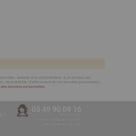
d'une note - assortie d'un commentaire - à un produit. Les
ion, de portabilité, d’effacement de vos données personnelles.
on des données personnelles
05 49 90 09 16
 ?
Appel non surtaxé
Du lundi au jeudi de 14h à 17h,
et le vendredi de 14h à 16h