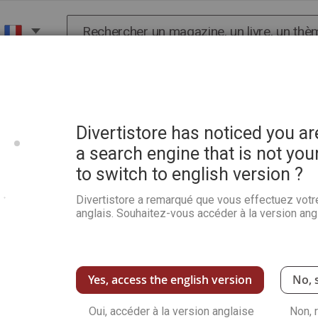
Chercher
X
HISTOIRE
SCIENCES
POP CULTURE ET BIEN-
Divertistore has noticed you a
a search engine that is not you
to switch to english version ?
L’univers country de Filofo
Divertistore a remarqué que vous effectuez votr
Soyez le premier à commenter ce produit
anglais. Souhaitez-vous accéder à la version angl
Le style le plus représentatif de Filofollia, joli
conteste le country. Toutes les créations de P
Voir plus de détails
Yes, access the english version
No, 
Oui, accéder à la version anglaise
Non, 