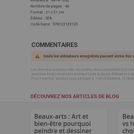
d'infos
Référence
4874-1392
Nombre de pages
46
Format
21 x 21 cm
Éditeur
SFA
Code barre
978123123123
COMMENTAIRES
Seuls les utilisateurs enregistrés peuvent écrire des 
Les données personnelles recueillies vous concernant font l’objet 
données sont conservées pendant toute la durée d'existence du p
Pour l’exercer, veuillez vous adresser à : Diverti Editions, 17, av
DÉCOUVREZ NOS ARTICLES DE BLOG
Beaux-arts : Art et
Bea
bien-être pourquoi
vs 
peindre et dessiner
cho