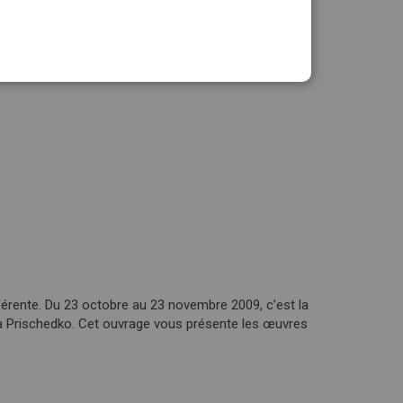
stock
fférente. Du 23 octobre au 23 novembre 2009, c’est la
oria Prischedko. Cet ouvrage vous présente les œuvres