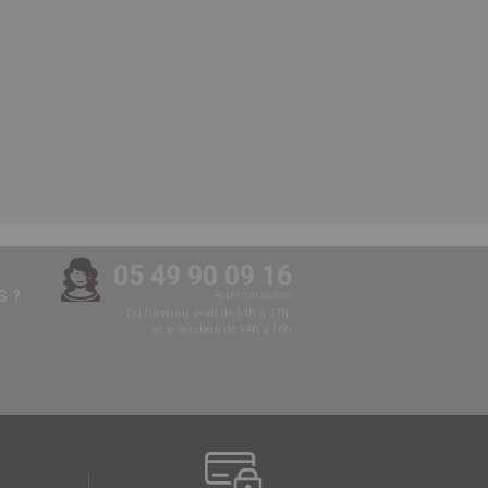
05 49 90 09 16
 ?
Appel non surtaxé
Du lundi au jeudi de 14h à 17h,
et le vendredi de 14h à 16h