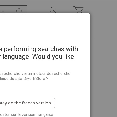
Chercher
Mon Compte
Mon panier
ETRE
PROMOTIONS
ABONNEMENTS
re performing searches with
r language. Would you like
n nationale SFA 2009
e recherche via un moteur de recherche
aise du site DivertiStore ?
rentaine d’artistes qui exposèrent à Charenton…
stay on the french version
rester sur la version française