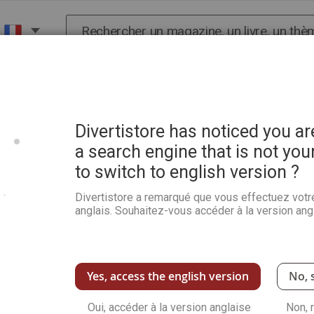
Chercher
X
HISTOIRE
SCIENCES
POP CULTURE ET BIEN-
9
Divertistore has noticed you a
a search engine that is not you
to switch to english version ?
L'Art de l'eau - Expositio
Divertistore a remarqué que vous effectuez votr
Soyez le premier à commenter ce produit
anglais. Souhaitez-vous accéder à la version angl
Cet ouvrage vous présente les œuvres de la t
Voir plus de détails
Yes, access the english version
No, 
12,00 €
Oui, accéder à la version anglaise
Non, 
Épuisé