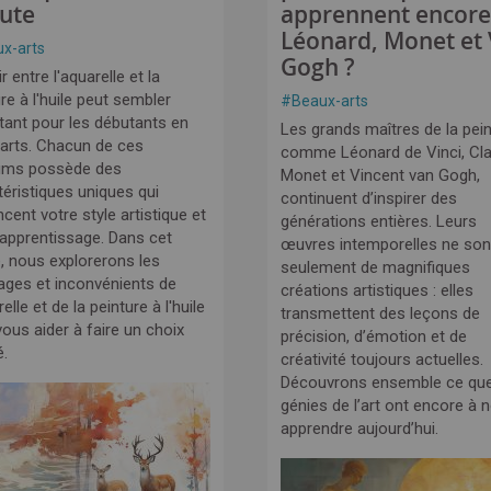
ute
apprennent encore
Léonard, Monet et
x-arts
Gogh ?
r entre l'aquarelle et la
re à l'huile peut sembler
#
Beaux-arts
tant pour les débutants en
Les grands maîtres de la pein
arts. Chacun de ces
comme Léonard de Vinci, Cl
ums possède des
Monet et Vincent van Gogh,
téristiques uniques qui
continuent d’inspirer des
ncent votre style artistique et
générations entières. Leurs
 apprentissage. Dans cet
œuvres intemporelles ne son
e, nous explorerons les
seulement de magnifiques
ages et inconvénients de
créations artistiques : elles
relle et de la peinture à l'huile
transmettent des leçons de
ous aider à faire un choix
précision, d’émotion et de
é.
créativité toujours actuelles.
Découvrons ensemble ce qu
génies de l’art ont encore à 
apprendre aujourd’hui.