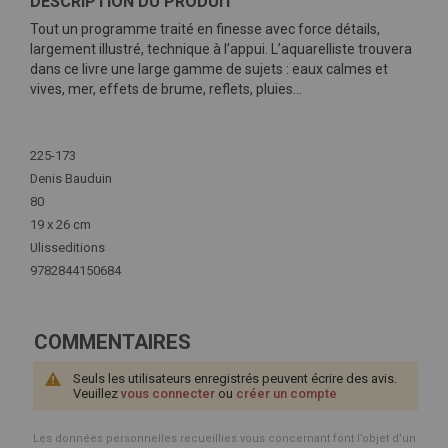
DESCRIPTION DU PRODUIT
Tout un programme traité en finesse avec force détails,
largement illustré, technique à l’appui. L’aquarelliste trouvera
dans ce livre une large gamme de sujets : eaux calmes et
vives, mer, effets de brume, reflets, pluies…
Plus
d'infos
225-173
Denis Bauduin
80
19 x 26 cm
Ulisseditions
9782844150684
COMMENTAIRES
Seuls les utilisateurs enregistrés peuvent écrire des avis.
Veuillez
vous connecter
ou
créer un compte
Les données personnelles recueillies vous concernant font l’objet d’un