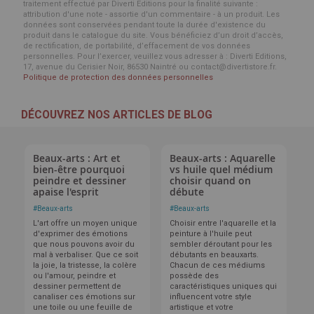
traitement effectué par Diverti Editions pour la finalité suivante :
attribution d'une note - assortie d'un commentaire - à un produit. Les
données sont conservées pendant toute la durée d'existence du
produit dans le catalogue du site. Vous bénéficiez d’un droit d’accès,
de rectification, de portabilité, d’effacement de vos données
personnelles. Pour l’exercer, veuillez vous adresser à : Diverti Editions,
17, avenue du Cerisier Noir, 86530 Naintré ou contact@divertistore.fr.
Politique de protection des données personnelles
DÉCOUVREZ NOS ARTICLES DE BLOG
Beaux-arts : Art et
Beaux-arts : Aquarelle
bien-être pourquoi
vs huile quel médium
peindre et dessiner
choisir quand on
apaise l'esprit
débute
#
Beaux-arts
#
Beaux-arts
L'art offre un moyen unique
Choisir entre l'aquarelle et la
d'exprimer des émotions
peinture à l'huile peut
que nous pouvons avoir du
sembler déroutant pour les
mal à verbaliser. Que ce soit
débutants en beauxarts.
la joie, la tristesse, la colère
Chacun de ces médiums
ou l'amour, peindre et
possède des
dessiner permettent de
caractéristiques uniques qui
canaliser ces émotions sur
influencent votre style
une toile ou une feuille de
artistique et votre