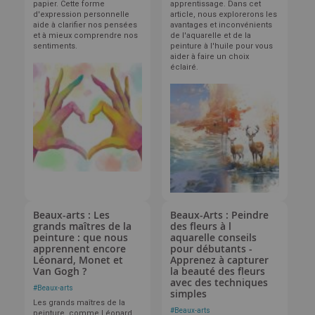
papier. Cette forme
apprentissage. Dans cet
d'expression personnelle
article, nous explorerons les
aide à clarifier nos pensées
avantages et inconvénients
et à mieux comprendre nos
de l'aquarelle et de la
sentiments.
peinture à l'huile pour vous
aider à faire un choix
éclairé.
Beaux-arts : Les
Beaux-Arts : Peindre
grands maîtres de la
des fleurs à l
peinture : que nous
aquarelle conseils
apprennent encore
pour débutants -
Léonard, Monet et
Apprenez à capturer
Van Gogh ?
la beauté des fleurs
avec des techniques
#
Beaux-arts
simples
Les grands maîtres de la
#
Beaux-arts
peinture, comme Léonard