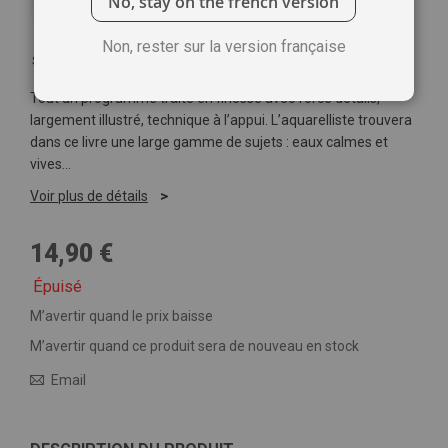
No, stay on the french version
Non, rester sur la version française
Soyez le premier à commenter ce produit
Tout un programme traité en finesse avec force détails,
largement illustré, technique à l’appui. L’aquarelliste trouvera
dans ce livre une large gamme de sujets : eaux calmes et
vives…
Voir plus de détails
14,90 €
Épuisé
M’avertir quand le prix baisse
M’avertir quand ce produit sera de nouveau en stock
Email