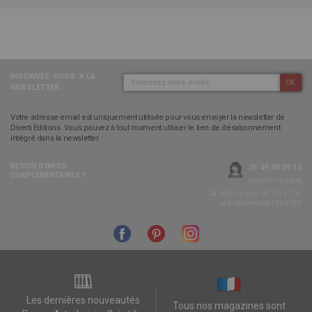
INSCRIVEZ-VOUS
À LA
OK
NEWSLETTER :
Votre adresse email est uniquement utilisée pour vous envoyer la newsletter de
Diverti Editions. Vous pouvez à tout moment utiliser le lien de désabonnement
intégré dans la newsletter.
BESOIN D’INFOS
05 49 90 09 16
COMPLÉMENTAIRES ?
Appel non surtaxé
Du lundi au jeudi de 14h à 17h,
et le vendredi de 14h à 16h
Les dernières nouveautés
Tous nos magazines sont