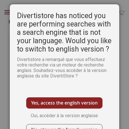
Aller
au
Chercher
Divertistore has noticed you
contenu
L'aquarelle : de la goutte d'eau à l'océan
are performing searches with
a search engine that is not
Passer
Pass
à
au
your language. Would you like
la
débu
to switch to english version ?
fin
de
de
la
Divertistore a remarqué que vous effectuez
la
Gale
votre recherche via un moteur de recherche
galerie
d’im
anglais. Souhaitez-vous accéder à la version
d’images
anglaise du site DivertiStore ?
Yes, access the english version
Oui, accéder à la version anglaise