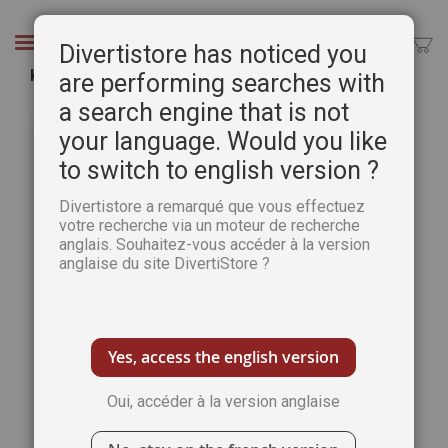
Aller
au
Chercher
Divertistore has noticed you
contenu
Kokeshi au fil des mois
are performing searches with
a search engine that is not
Passer
Pass
à
au
your language. Would you like
la
débu
to switch to english version ?
fin
de
de
la
Divertistore a remarqué que vous effectuez
la
Gale
votre recherche via un moteur de recherche
galerie
d’im
anglais. Souhaitez-vous accéder à la version
d’images
anglaise du site DivertiStore ?
Yes, access the english version
Oui, accéder à la version anglaise