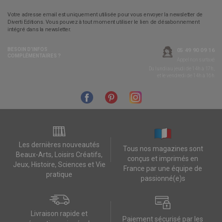
Votre adresse email est uniquement utilisée pour vous envoyer la newsletter de
Diverti Editions. Vous pouvez à tout moment utiliser le lien de désabonnement
intégré dans la newsletter.
BESOIN D’INFOS
05 49 90 09 16
COMPLÉMENTAIRES ?
Appel non surtaxé
Du lundi au jeudi de 14h à 17h,
et le vendredi de 14h à 16h
Les dernières nouveautés
Tous nos magazines sont
Beaux-Arts, Loisirs Créatifs,
conçus et imprimés en
Jeux, Histoire, Sciences et Vie
France par une équipe de
pratique
passionné(e)s
Livraison rapide et
Paiement sécurisé par les