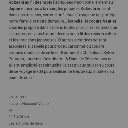
Kokeshi au fil des mois
Fabriquées traditionnellement au
Japon
et peintes à la main, les poupées
Kokeshi
entrent
dans nos maisons, comme un " Jouet " magique qui protège
notre famille et notre demeure...
Isabelle Haccourt-Vautier
vous les propose dans ce livre, toutes plus jolies les unes que
les autres, en vous faisant découvrir au fil des mois la culture
et les traditions japonaises. D'autres créatrices se sont
associées à Isabelle pour broder, cartonner ou coudre
certains modèles de ce livre : Bernadette Chiffoleau, Sylvie
Petagna, Laurence Destribats... A l'aide de 26 créations qui
allient simplicité et spiritualité, laissez-vous guider au cours
de ce voyage inédit pour réaliser de très beaux modèles au
point de croix !
Plus
d'infos
7839-1883
Isabelle Haccourt Vautier
96
21,5 x 28 cm
Les éditions de Saxe