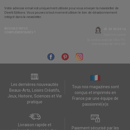
Votre adresse email est uniquement utilisée pour vous envoyer la newsletter de
Diverti Editions. Vous pouvez à tout moment utiliser le lien de désabonnement
intégré dans la newsletter.
BESOIN D’INFOS
05 49 90 09 16
COMPLÉMENTAIRES ?
Appel non surtaxé
Du lundi au jeudi de 14h à 17h,
et le vendredi de 14h à 16h
Les dernières nouveautés
Tous nos magazines sont
Beaux-Arts, Loisirs Créatifs,
conçus et imprimés en
Jeux, Histoire, Sciences et Vie
France par une équipe de
pratique
passionné(e)s
Livraison rapide et
Paiement sécurisé par les