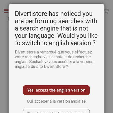
Aller
au
Chercher
Divertistore has noticed you
contenu
Pack Démêle Mots Super Book 2023 - 4 revues
are performing searches with
a search engine that is not
Passer
Pass
à
au
your language. Would you like
la
débu
to switch to english version ?
fin
de
de
la
Divertistore a remarqué que vous effectuez
la
Gale
votre recherche via un moteur de recherche
galerie
d’im
anglais. Souhaitez-vous accéder à la version
d’images
anglaise du site DivertiStore ?
Yes, access the english version
Oui, accéder à la version anglaise