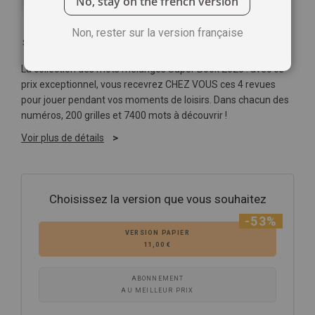
No, stay on the french version
Non, rester sur la version française
Soyez le premier à commenter ce produit
La collection des mots mélangés Super Book 2023 : avec ce
prix exceptionnel, vous recevrez CHEZ VOUS ces 4 revues
pour jouer pendant vos moments de loisirs. Dans chacun des
numéros, 200 grilles et 7400 mots à découvrir !
Voir plus de détails
Choisissez la version que vous souhaitez
-53%
VERSION PAPIER
11,00 €
ABONNEMENT
AU MEILLEUR PRIX