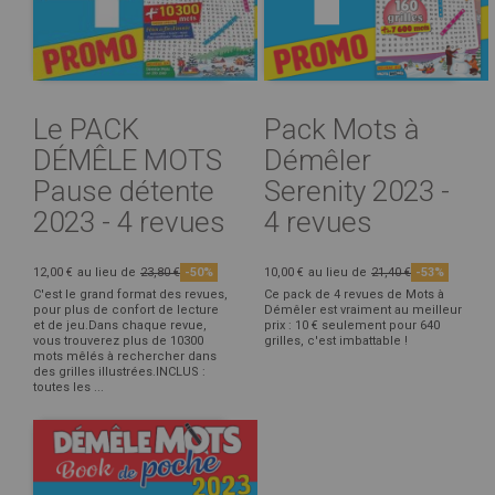
Le PACK
Pack Mots à
DÉMÊLE MOTS
Démêler
Pause détente
Serenity 2023 -
2023 - 4 revues
4 revues
12,00 €
au lieu de
23,80 €
-50%
10,00 €
au lieu de
21,40 €
-53%
C'est le grand format des revues,
Ce pack de 4 revues de Mots à
pour plus de confort de lecture
Démêler est vraiment au meilleur
et de jeu.Dans chaque revue,
prix : 10 € seulement pour 640
vous trouverez plus de 10300
grilles, c'est imbattable !
mots mêlés à rechercher dans
des grilles illustrées.INCLUS :
toutes les ...