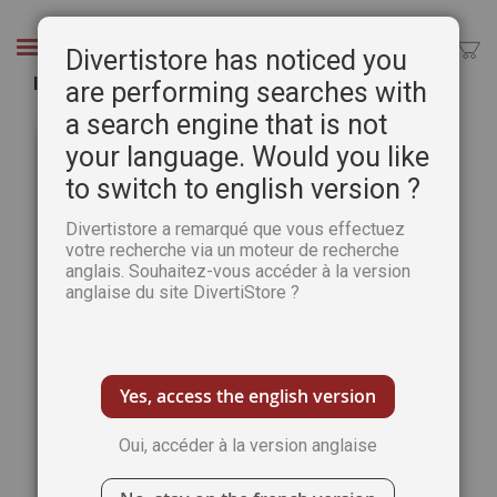
Aller
au
Chercher
Divertistore has noticed you
contenu
Igname, esprit de mon ancêtre
are performing searches with
a search engine that is not
Passer
Pass
à
au
your language. Would you like
la
débu
to switch to english version ?
fin
de
de
la
Divertistore a remarqué que vous effectuez
la
Gale
votre recherche via un moteur de recherche
galerie
d’im
anglais. Souhaitez-vous accéder à la version
d’images
anglaise du site DivertiStore ?
Yes, access the english version
Oui, accéder à la version anglaise