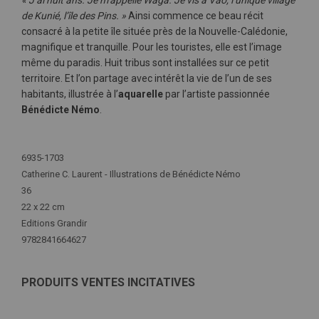
« J’ai huit ans. Je m’appelle Waga. Je vis à Vao, l’unique village
de Kunié, l’île des Pins. »
Ainsi commence ce beau récit
consacré à la petite île située près de la Nouvelle-Calédonie,
magnifique et tranquille. Pour les touristes, elle est l’image
même du paradis. Huit tribus sont installées sur ce petit
territoire. Et l’on partage avec intérêt la vie de l’un de ses
habitants, illustrée à l’
aquarelle
par l’artiste passionnée
Bénédicte Némo
.
Plus
d'infos
6935-1703
Catherine C. Laurent - Illustrations de Bénédicte Némo
36
22 x 22 cm
Editions Grandir
9782841664627
PRODUITS VENTES INCITATIVES