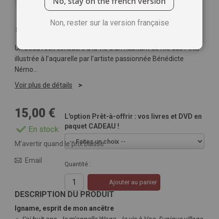
No, stay on the french version
Non, rester sur la version française
Soyez le premier à commenter ce produit
Un beau récit consacré à la vie d’un habitant de l'île des Pins,
illustrée à l’aquarelle par l’artiste passionnée Bénédicte
Némo…
Voir plus de détails
15,00 €
L'option Prêt-à-offrir : vos livres et DVD en
paquet CADEAU !
En stock
M’avertir quand le prix baisse
Email
Quantité :
Ajouter au panier
DESCRIPTION DU PRODUIT
Igname, esprit de mon ancêtre