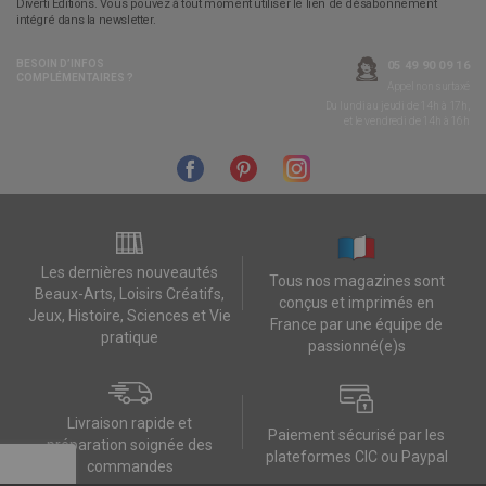
Diverti Editions. Vous pouvez à tout moment utiliser le lien de désabonnement
intégré dans la newsletter.
BESOIN D’INFOS
05 49 90 09 16
COMPLÉMENTAIRES ?
Appel non surtaxé
Du lundi au jeudi de 14h à 17h,
et le vendredi de 14h à 16h
Les dernières nouveautés
Tous nos magazines sont
Beaux-Arts, Loisirs Créatifs,
conçus et imprimés en
Jeux, Histoire, Sciences et Vie
France par une équipe de
pratique
passionné(e)s
Livraison rapide et
Paiement sécurisé par les
préparation soignée des
plateformes CIC ou Paypal
commandes