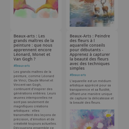
Beaux-arts : Les
Beaux-Arts : Peindre
grands maîtres de la
des fleurs à l
peinture : que nous
aquarelle conseils
apprennent encore
pour débutants -
Léonard, Monet et
Apprenez à capturer
Van Gogh ?
la beauté des fleurs
avec des techniques
#
Beaux-arts
simples
Les grands maîtres de la
#
Beaux-arts
peinture, comme Léonard
de Vinci, Claude Monet et
L'aquarelle est un médium
Vincent van Gogh,
artistique apprécié pour sa
continuent d’inspirer des
transparence et sa fluidité,
générations entières. Leurs
offrant une manière unique
œuvres intemporelles ne
de capturer la délicatesse et
sont pas seulement de
la beauté des fleurs.
magnifiques créations
artistiques : elles
transmettent des leçons de
précision, d’émotion et de
créativité toujours actuelles.
Découvrons ensemble ce