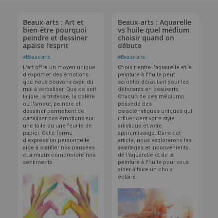
Beaux-arts : Art et
Beaux-arts : Aquarelle
bien-être pourquoi
vs huile quel médium
peindre et dessiner
choisir quand on
apaise l'esprit
débute
#
Beaux-arts
#
Beaux-arts
L'art offre un moyen unique
Choisir entre l'aquarelle et la
d'exprimer des émotions
peinture à l'huile peut
que nous pouvons avoir du
sembler déroutant pour les
mal à verbaliser. Que ce soit
débutants en beauxarts.
la joie, la tristesse, la colère
Chacun de ces médiums
ou l'amour, peindre et
possède des
dessiner permettent de
caractéristiques uniques qui
canaliser ces émotions sur
influencent votre style
une toile ou une feuille de
artistique et votre
papier. Cette forme
apprentissage. Dans cet
d'expression personnelle
article, nous explorerons les
aide à clarifier nos pensées
avantages et inconvénients
et à mieux comprendre nos
de l'aquarelle et de la
sentiments.
peinture à l'huile pour vous
aider à faire un choix
éclairé.