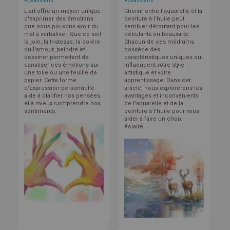
#
Beaux-arts
#
Beaux-arts
L'art offre un moyen unique
Choisir entre l'aquarelle et la
d'exprimer des émotions
peinture à l'huile peut
que nous pouvons avoir du
sembler déroutant pour les
mal à verbaliser. Que ce soit
débutants en beauxarts.
la joie, la tristesse, la colère
Chacun de ces médiums
ou l'amour, peindre et
possède des
dessiner permettent de
caractéristiques uniques qui
canaliser ces émotions sur
influencent votre style
une toile ou une feuille de
artistique et votre
papier. Cette forme
apprentissage. Dans cet
d'expression personnelle
article, nous explorerons les
aide à clarifier nos pensées
avantages et inconvénients
et à mieux comprendre nos
de l'aquarelle et de la
sentiments.
peinture à l'huile pour vous
aider à faire un choix
éclairé.