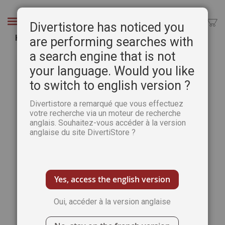
Aller
au
Chercher
Divertistore has noticed you
contenu
Huile - Méthode de perfectionnement
are performing searches with
a search engine that is not
Passer
Pass
à
au
your language. Would you like
la
débu
to switch to english version ?
fin
de
de
la
Divertistore a remarqué que vous effectuez
la
Gale
votre recherche via un moteur de recherche
galerie
d’im
anglais. Souhaitez-vous accéder à la version
d’images
anglaise du site DivertiStore ?
Yes, access the english version
Oui, accéder à la version anglaise