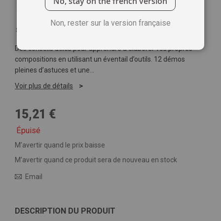
No, stay on the french version
Non, rester sur la version française
Soyez le premier à commenter ce produit
Des conseils utiles pour apprendre à élaborer vos propres
compositions en utilisant un éventail d’outils. 12 démos
pleines d’astuces et une…
Voir plus de détails
15,21 €
Épuisé
M’avertir quand le prix baisse
M’avertir quand ce produit sera de nouveau en stock
Email
DESCRIPTION DU PRODUIT