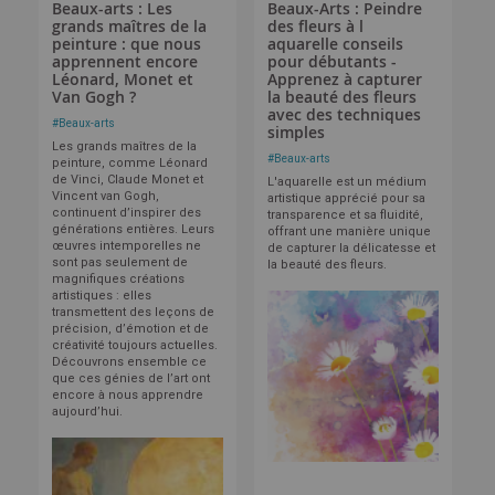
Beaux-arts : Les
Beaux-Arts : Peindre
grands maîtres de la
des fleurs à l
peinture : que nous
aquarelle conseils
apprennent encore
pour débutants -
Léonard, Monet et
Apprenez à capturer
Van Gogh ?
la beauté des fleurs
avec des techniques
#
Beaux-arts
simples
Les grands maîtres de la
#
Beaux-arts
peinture, comme Léonard
de Vinci, Claude Monet et
L'aquarelle est un médium
Vincent van Gogh,
artistique apprécié pour sa
continuent d’inspirer des
transparence et sa fluidité,
générations entières. Leurs
offrant une manière unique
œuvres intemporelles ne
de capturer la délicatesse et
sont pas seulement de
la beauté des fleurs.
magnifiques créations
artistiques : elles
transmettent des leçons de
précision, d’émotion et de
créativité toujours actuelles.
Découvrons ensemble ce
que ces génies de l’art ont
encore à nous apprendre
aujourd’hui.