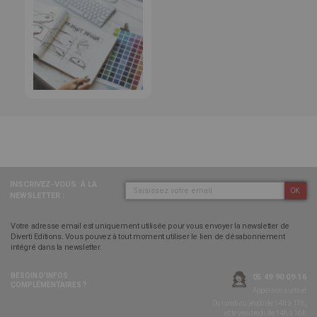
INSCRIVEZ-VOUS
À LA
OK
NEWSLETTER :
Votre adresse email est uniquement utilisée pour vous envoyer la newsletter de
Diverti Editions. Vous pouvez à tout moment utiliser le lien de désabonnement
intégré dans la newsletter.
BESOIN D’INFOS
05 49 90 09 16
COMPLÉMENTAIRES ?
Appel non surtaxé
Du lundi au jeudi de 14h à 17h,
et le vendredi de 14h à 16h