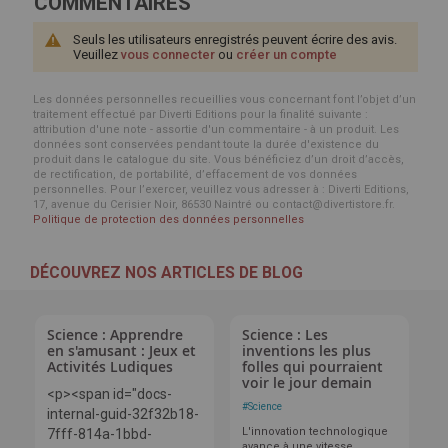
COMMENTAIRES
Seuls les utilisateurs enregistrés peuvent écrire des avis.
Veuillez
vous connecter
ou
créer un compte
Les données personnelles recueillies vous concernant font l’objet d’un
traitement effectué par Diverti Editions pour la finalité suivante :
attribution d'une note - assortie d'un commentaire - à un produit. Les
données sont conservées pendant toute la durée d'existence du
produit dans le catalogue du site. Vous bénéficiez d’un droit d’accès,
de rectification, de portabilité, d’effacement de vos données
personnelles. Pour l’exercer, veuillez vous adresser à : Diverti Editions,
17, avenue du Cerisier Noir, 86530 Naintré ou contact@divertistore.fr.
Politique de protection des données personnelles
DÉCOUVREZ NOS ARTICLES DE BLOG
Science : Apprendre
Science : Les
en s'amusant : Jeux et
inventions les plus
Activités Ludiques
folles qui pourraient
voir le jour demain
<p><span id="docs-
#
Science
internal-guid-32f32b18-
L'innovation technologique
7fff-814a-1bbd-
avance à une vitesse