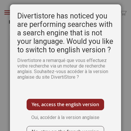
Aller
au
Chercher
Divertistore has noticed you
contenu
Hors-Série n°3 de Science et Univers
are performing searches with
a search engine that is not
Passer
Pass
à
au
your language. Would you like
la
débu
to switch to english version ?
fin
de
de
la
Divertistore a remarqué que vous effectuez
la
Gale
votre recherche via un moteur de recherche
galerie
d’im
anglais. Souhaitez-vous accéder à la version
d’images
anglaise du site DivertiStore ?
Yes, access the english version
Oui, accéder à la version anglaise