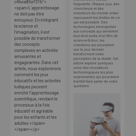
c4bea85ef31b">
fulgurante. Chaque jour, des
<span>L'apprentissage
chercheurs et des
inventeurs du monde entier
ne doit pas être
repoussent les limites de ce
ennuyeux. En intégrant
qui est possible. Des
la science et
technologies émergentes
aux concepts qui semblent
l'imagination, il est
tout droit sortis d'un film de
possible de transformer
science-fiction, les
des concepts
inventions qui pourraient
voir le jour demain
complexes en activités
transforment notre
amusantes et
perception de la réalité. Cet
engageantes. Dans cet
article explore quelques
unes des innovations
article, nous explorerons
technologiques les plus
comment les jeux
surprenantes qui pourraient
éducatifs et les activités
bientôt faire partie de notre
quotidien.
ludiques peuvent
enrichir l'apprentissage
scientifique, rendant le
processus à la fois
éducatif et agréable
pour les enfants et les
adultes.</span>
</span></p>