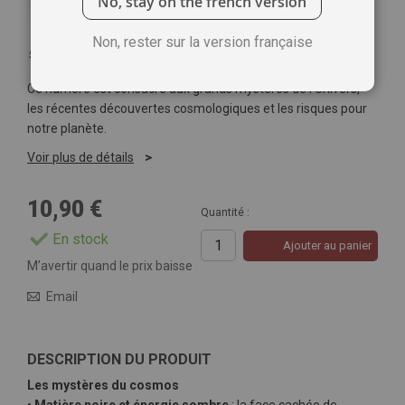
No, stay on the french version
Non, rester sur la version française
Soyez le premier à commenter ce produit
Ce numéro est consacré aux grands mystères de l'Univers,
les récentes découvertes cosmologiques et les risques pour
notre planète.
Voir plus de détails
10,90 €
Quantité :
En stock
Ajouter au panier
M’avertir quand le prix baisse
Email
DESCRIPTION DU PRODUIT
Les mystères du cosmos