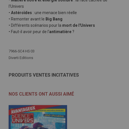
•
Matière noire et énergie sombre
: la face cachée de
l'Univers
•
Astéroïdes
: une menace bien réelle
• Remonter avant le
Big Bang
• Différents scénarios pour la
mort de l'Univers
• Faut-il avoir peur de l'
antimatière
?
Plus
d'infos
7966-SC4 HS 03
Diverti Editions
PRODUITS VENTES INCITATIVES
NOS CLIENTS ONT AUSSI AIMÉ