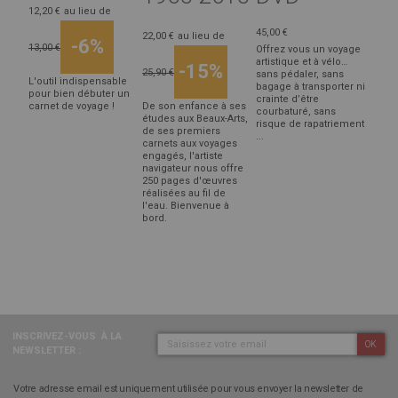
12,20 €
au lieu de
45,00 €
22,00 €
au lieu de
-6%
13,00 €
Offrez vous un voyage
artistique et à vélo…
-15%
25,90 €
sans pédaler, sans
L'outil indispensable
bagage à transporter ni
pour bien débuter un
crainte d’être
carnet de voyage !
De son enfance à ses
courbaturé, sans
études aux Beaux-Arts,
risque de rapatriement
de ses premiers
...
carnets aux voyages
engagés, l'artiste
navigateur nous offre
250 pages d'œuvres
réalisées au fil de
l'eau. Bienvenue à
bord.
INSCRIVEZ-VOUS
À LA
OK
NEWSLETTER :
Votre adresse email est uniquement utilisée pour vous envoyer la newsletter de