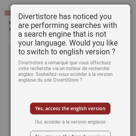
Aller
au
Chercher
Divertistore has noticed you
contenu
Hong-Kong five senses Nouvelle Edition -
are performing searches with
Caroline Bouquet
a search engine that is not
Passer
Pass
your language. Would you like
à
au
to switch to english version ?
la
débu
fin
de
Divertistore a remarqué que vous effectuez
de
la
votre recherche via un moteur de recherche
la
Gale
anglais. Souhaitez-vous accéder à la version
galerie
d’im
anglaise du site DivertiStore ?
d’images
Yes, access the english version
Oui, accéder à la version anglaise