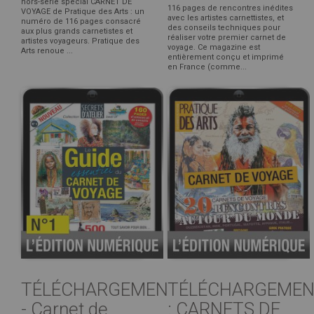
hors-série spécial CARNET DE
116 pages de rencontres inédites
VOYAGE de Pratique des Arts : un
avec les artistes carnettistes, et
numéro de 116 pages consacré
des conseils techniques pour
aux plus grands carnetistes et
réaliser votre premier carnet de
artistes voyageurs. Pratique des
voyage. Ce magazine est
Arts renoue ...
entièrement conçu et imprimé
en France (comme...
TÉLÉCHARGEMENT
TÉLÉCHARGEMEN
- Carnet de
: CARNETS DE