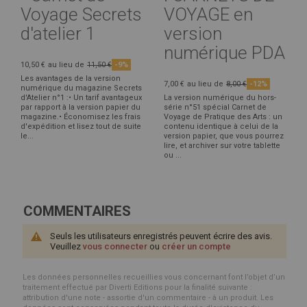
Voyage Secrets
VOYAGE en
d'atelier 1
version
numérique PDA
10,50 €
au lieu de
11,50 €
-9%
Les avantages de la version
7,00 €
au lieu de
8,00 €
-12%
numérique du magazine Secrets
d'Atelier n°1 :• Un tarif avantageux
La version numérique du hors-
par rapport à la version papier du
série n°51 spécial Carnet de
magazine.• Économisez les frais
Voyage de Pratique des Arts : un
d'expédition et lisez tout de suite
contenu identique à celui de la
le...
version papier, que vous pourrez
lire, et archiver sur votre tablette
ou ...
COMMENTAIRES
Seuls les utilisateurs enregistrés peuvent écrire des avis.
Veuillez
vous connecter
ou
créer un compte
Les données personnelles recueillies vous concernant font l’objet d’un
traitement effectué par Diverti Editions pour la finalité suivante :
attribution d'une note - assortie d'un commentaire - à un produit. Les