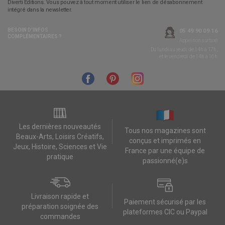
Diverti Editions. Vous pouvez à tout moment utiliser le lien de désabonnement
intégré dans la newsletter.
BESOIN D’INFOS
05 49 90 09 16
COMPLÉMENTAIRES ?
Appel non surtaxé
Du lundi au jeudi de 14h à 17h,
et le vendredi de 14h à 16h
Les dernières nouveautés
Tous nos magazines sont
Beaux-Arts, Loisirs Créatifs,
conçus et imprimés en
Jeux, Histoire, Sciences et Vie
France par une équipe de
pratique
passionné(e)s
Livraison rapide et
Paiement sécurisé par les
préparation soignée des
plateformes CIC ou Paypal
commandes