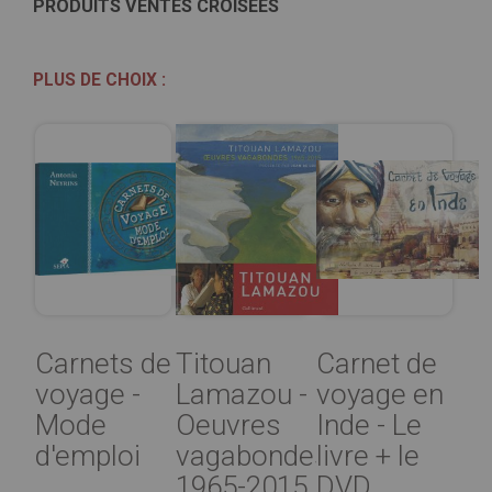
PRODUITS VENTES CROISÉES
PLUS DE CHOIX :
Carnets de
Titouan
Carnet de
voyage -
Lamazou -
voyage en
Mode
Oeuvres
Inde - Le
d'emploi
vagabondes
livre + le
1965-2015
DVD