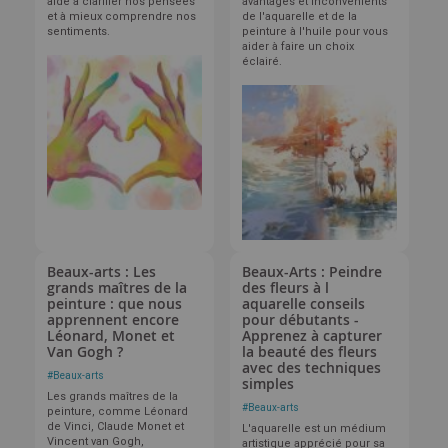
aide à clarifier nos pensées
avantages et inconvénients
et à mieux comprendre nos
de l'aquarelle et de la
sentiments.
peinture à l'huile pour vous
aider à faire un choix
éclairé.
Beaux-arts : Les
Beaux-Arts : Peindre
grands maîtres de la
des fleurs à l
peinture : que nous
aquarelle conseils
apprennent encore
pour débutants -
Léonard, Monet et
Apprenez à capturer
Van Gogh ?
la beauté des fleurs
avec des techniques
#
Beaux-arts
simples
Les grands maîtres de la
#
Beaux-arts
peinture, comme Léonard
de Vinci, Claude Monet et
L'aquarelle est un médium
Vincent van Gogh,
artistique apprécié pour sa