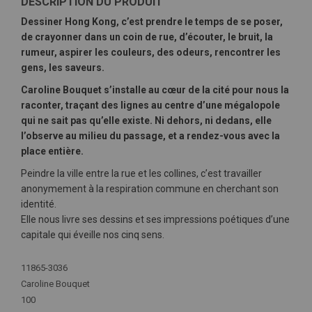
DESCRIPTION DU PRODUIT
Dessiner Hong Kong, c’est prendre le temps de se poser,
de crayonner dans un coin de rue, d’écouter, le bruit, la
rumeur, aspirer les couleurs, des odeurs, rencontrer les
gens, les saveurs.
Caroline Bouquet s’installe au cœur de la cité pour nous la
raconter, traçant des lignes au centre d’une mégalopole
qui ne sait pas qu’elle existe. Ni dehors, ni dedans, elle
l’observe au milieu du passage, et a rendez-vous avec la
place entière.
Peindre la ville entre la rue et les collines, c’est travailler
anonymement à la respiration commune en cherchant son
identité.
Elle nous livre ses dessins et ses impressions poétiques d’une
capitale qui éveille nos cinq sens.
Plus
11865-3036
d'infos
Caroline Bouquet
100