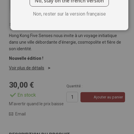
No, stay on the french version
Non, rester sur la version française
Soyez le premier à commenter ce produit
Hong Kong Five Senses nous invite à un voyage initiatique
dans une ville débordante d’énergie, cosmopolite et fière de
son identité.
Nouvelle édition !
Voir plus de détails
30,00 €
Quantité :
En stock
Ajouter au panier
M’avertir quand le prix baisse
Email