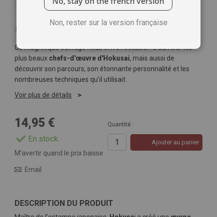
No, stay on the french version
Non, rester sur la version française
Soyez le premier à commenter ce produit
Ce magnifique ouvrage nous offre l'occasion d'admirer les
plus beaux
chefs-d'œuvre d'Hokusai
, mais aussi de
découvrir son parcours, son étonnante personnalité et les
nombreuses techniques qu'il utilisait.
Voir plus de détails
14,95 €
Quantité :
En stock
Ajouter au panier
M’avertir quand le prix baisse
Email
DESCRIPTION DU PRODUIT