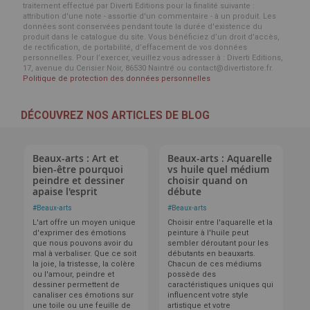
traitement effectué par Diverti Editions pour la finalité suivante :
attribution d'une note - assortie d'un commentaire - à un produit. Les
données sont conservées pendant toute la durée d'existence du
produit dans le catalogue du site. Vous bénéficiez d’un droit d’accès,
de rectification, de portabilité, d’effacement de vos données
personnelles. Pour l’exercer, veuillez vous adresser à : Diverti Editions,
17, avenue du Cerisier Noir, 86530 Naintré ou contact@divertistore.fr.
Politique de protection des données personnelles
DÉCOUVREZ NOS ARTICLES DE BLOG
Beaux-arts : Art et
Beaux-arts : Aquarelle
bien-être pourquoi
vs huile quel médium
peindre et dessiner
choisir quand on
apaise l'esprit
débute
#
Beaux-arts
#
Beaux-arts
L'art offre un moyen unique
Choisir entre l'aquarelle et la
d'exprimer des émotions
peinture à l'huile peut
que nous pouvons avoir du
sembler déroutant pour les
mal à verbaliser. Que ce soit
débutants en beauxarts.
la joie, la tristesse, la colère
Chacun de ces médiums
ou l'amour, peindre et
possède des
dessiner permettent de
caractéristiques uniques qui
canaliser ces émotions sur
influencent votre style
une toile ou une feuille de
artistique et votre