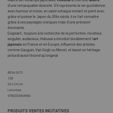
Maître de l'estampe japonaise,
Hokusa
i a créé une
œuvre
d'une remarquable diversité. S'il représente la vie quotidienne
avec humour et ironie, en saisit echaque instant et peint avec
grâce et poésie le Japon du XIXe siècle, il se fait connaître
grâce à ses paysages oniriques mais d'une précision
étonnante.
Exigeant , toujours à la recherche de la perfection, novateur,
singulier, audacieux, Hokusai a introduit durablement l'
art
japonais
en France et en Europe, influencé des artistes
comme Gauguin, Van Gogh ou Monet, et laissé un héritage
pictural aussi fécond qu'original.
Plus
d'infos
8336-2075
138
20 x 24 cm
Larousse
9782035904966
PRODUITS VENTES INCITATIVES