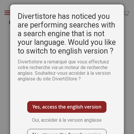
Aller
au
Chercher
Divertistore has noticed you
contenu
HOKUSAI - 100 chefs-d'œuvre
are performing searches with
a search engine that is not
Passer
Pass
à
au
your language. Would you like
la
débu
to switch to english version ?
fin
de
de
la
Divertistore a remarqué que vous effectuez
la
Gale
votre recherche via un moteur de recherche
galerie
d’im
anglais. Souhaitez-vous accéder à la version
d’images
anglaise du site DivertiStore ?
Yes, access the english version
Oui, accéder à la version anglaise