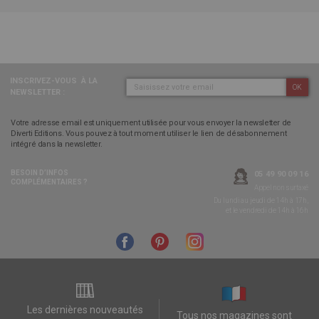
INSCRIVEZ-VOUS
À LA
OK
NEWSLETTER :
Votre adresse email est uniquement utilisée pour vous envoyer la newsletter de
Diverti Editions. Vous pouvez à tout moment utiliser le lien de désabonnement
intégré dans la newsletter.
BESOIN D’INFOS
05 49 90 09 16
COMPLÉMENTAIRES ?
Appel non surtaxé
Du lundi au jeudi de 14h à 17h,
et le vendredi de 14h à 16h
Les dernières nouveautés
Tous nos magazines sont