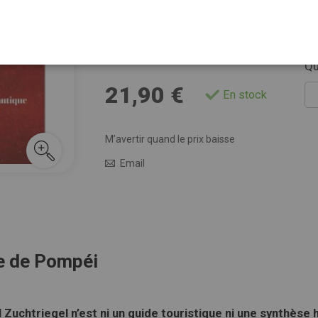
le métier d’archéologue, qui n’est plus seuleme
passeur de savoir…
Voir plus de détails
Qu
21,90 €
En stock
M’avertir quand le prix baisse
Email
re de Pompéi
 Zuchtriegel n’est ni un guide touristique ni une synthèse 