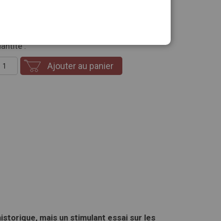
nt un spécialiste des « vieilles pierres » mais un
antité :
Ajouter au panier
historique, mais un stimulant essai sur les