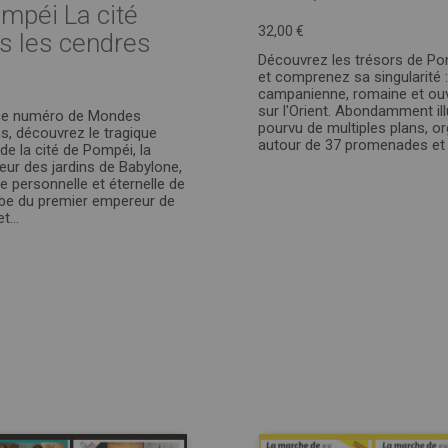
ompéi La cité
32,00 €
s les cendres
Découvrez les trésors de P
et comprenez sa singularité :
campanienne, romaine et ou
sur l'Orient. Abondamment ill
ce numéro de Mondes
pourvu de multiples plans, o
s, découvrez le tragique
autour de 37 promenades et d
 de la cité de Pompéi, la
eur des jardins de Babylone,
de personnelle et éternelle de
be du premier empereur de
t...