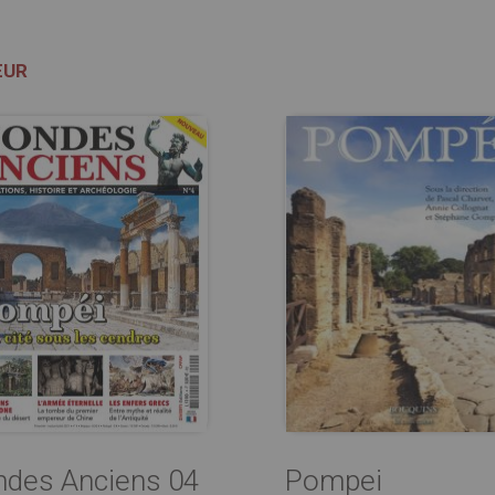
ŒUR
des Anciens 04
Pompei