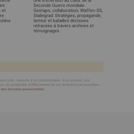
chette
Une immersion au cœur de la
re :
Seconde Guerre mondiale :
 et
Gestapo, collaboration, Waffen-SS,
re
Stalingrad. Stratégies, propagande,
estins
terreur et batailles décisives
retracées à travers archives et
témoignages.
d'une note - assortie d'un commentaire - à un produit. Les
ion, de portabilité, d’effacement de vos données personnelles.
on des données personnelles