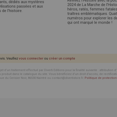
Revivez l’Histoire avec la po
ants, dédiés aux mystères
2024 de La Marche de l'Histoi
vilisations passées et aux
héros, ratés, femmes fatales
 de l'histoire.
traîtres emblématiques. Quat
numéros pour explorer les d
qui ont marqué le monde !
avis. Veuillez
vous connecter
ou
créer un compte
d’un traitement effectué par Diverti Editions pour la finalité suivante : attribution 
roduit dans le catalogue du site. Vous bénéficiez d’un droit d’accès, de rectificat
enue du Cerisier Noir, 86530 Naintré ou contact@divertistore.fr.
Politique de protecti