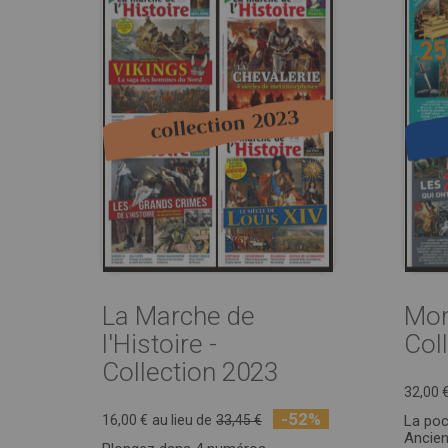
La Marche de
Mon
l'Histoire -
Col
Collection 2023
32,00 
-52%
16,00 €
au lieu de
33,45 €
La po
Ancie