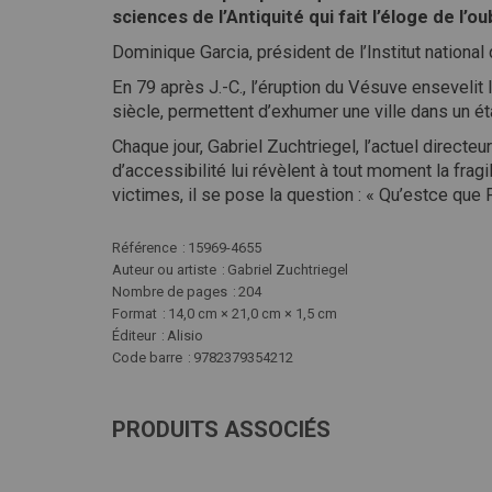
sciences de l’Antiquité qui fait l’éloge de l’
Dominique Garcia, président de l’Institut nationa
En 79 après J.-C., l’éruption du Vésuve enseveli
siècle, permettent d’exhumer une ville dans un ét
Chaque jour, Gabriel Zuchtriegel, l’actuel directe
d’accessibilité lui révèlent à tout moment la frag
victimes, il se pose la question : « Qu’estce que 
Plus
Référence
15969-4655
d'infos
Auteur ou artiste
Gabriel Zuchtriegel
Nombre de pages
204
Format
14,0 cm × 21,0 cm × 1,5 cm
Éditeur
Alisio
Code barre
9782379354212
PRODUITS ASSOCIÉS