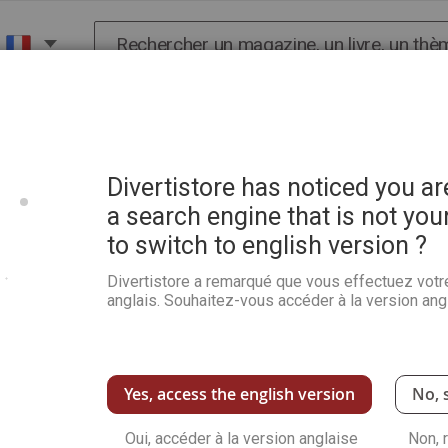
Chercher
X
HISTOIRE
SCIENCES
POP CULTURE ET BIEN-
s les rues de la cité antique
Divertistore has noticed you a
a search engine that is not you
to switch to english version ?
Pompéi, la magie des ruin
de la cité antique
Divertistore a remarqué que vous effectuez votr
anglais. Souhaitez-vous accéder à la version angl
Soyez le premier à commenter ce produit
Avec un style à la fois léger, vivant et érudit
travers les siècles, dans une ville où passé 
Yes, access the english version
No, 
Un voyage depuis les premières fouilles jusqu
nouvel éclairage sur les rituels anciens, les c
esclaves et les pauvres, les obsessions et les 
Oui, accéder à la version anglaise
Non, 