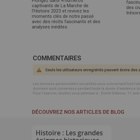
Plongez dans 4 numéros
fascin
captivants de La Marche de
des ci
l'Histoire 2023 et revivez les
trésors
moments clés de notre passé
avec des récits fascinants et des
analyses inédites.
COMMENTAIRES
Seuls les utilisateurs enregistrés peuvent écrire des 
Les données personnelles recueillies vous concernant font l’objet 
données sont conservées pendant toute la durée d'existence du p
Pour l’exercer, veuillez vous adresser à : Diverti Editions, 17, av
DÉCOUVREZ NOS ARTICLES DE BLOG
Histoire : Les grandes