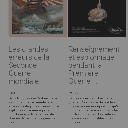
Les grandes
Renseignement
erreurs de la
et espionnage
Seconde
pendant la
Guerre
Première
mondiale
Guerre ...
8,00 €
29,50 €
Dans la lignée des Mythes de la
Ces nouveaux registres de la
Seconde Guerre mondiale, vingt
guerre, n'ont cessé de voir leur
erreurs stratégiques d'envergure
rôle se renforcer depuis, jusqu'à
expliquées par une équipe
occuper un rôle majeur dans les
d'historiens et la rédaction de
conflits modernes. Les auteurs
Guerres & Histoire, dirigées par
dressent ainsi un tableau très
Jean ...
riche du ...