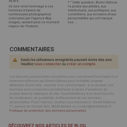
39,95 €
? " Cette question, Bruno Halioua
Ce livre rend hommage à ces
l'a posée aux artistes, aux
hommes à travers de
intellectuels, aux politiques, aux
nombreuses photographies
comédiens, aux écrivains et aux
colorisées par l'agence Akg-
personnalités qui ont marqué
images, ravivant ainsi ce moment
nos ...
majeur de l'histoire.
COMMENTAIRES
Seuls les utilisateurs enregistrés peuvent écrire des avis.
Veuillez
vous connecter
ou
créer un compte
Les données personnelles recueillies vous concernant font l’objet d’un
traitement effectué par Diverti Editions pour la finalité suivante :
attribution d'une note - assortie d'un commentaire - à un produit. Les
données sont conservées pendant toute la durée d'existence du
produit dans le catalogue du site. Vous bénéficiez d’un droit d’accès,
de rectification, de portabilité, d’effacement de vos données
personnelles. Pour l’exercer, veuillez vous adresser à : Diverti Editions,
17, avenue du Cerisier Noir, 86530 Naintré ou contact@divertistore.fr.
Politique de protection des données personnelles
DÉCOUVREZ NOS ARTICLES DE BLOG