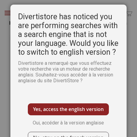
Aller
au
Chercher
Divertistore has noticed you
contenu
Hitler - L'homme et le monstre - Michael Kerrigan
are performing searches with
a search engine that is not
Passer
Pass
à
au
your language. Would you like
la
débu
to switch to english version ?
fin
de
de
la
Divertistore a remarqué que vous effectuez
la
Gale
votre recherche via un moteur de recherche
galerie
d’im
anglais. Souhaitez-vous accéder à la version
d’images
anglaise du site DivertiStore ?
Yes, access the english version
Oui, accéder à la version anglaise