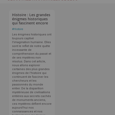
Histoire : Les grandes
énigmes historiques
qui fascinent encore
#
Histoire
Les énigmes historiques ont
toujours captivé
l'imagination humaine. Elles
sont le reflet de notre quête
incessante de
compréhension du passé et
de ses mystères non
résolus. Dans cet article,
nous allons explorer
certaines des plus grandes
énigmes de l'histoire qui
continuent de fasciner les
chercheurs et les
passionnés du monde
entier. De la disparition
mystérieuse de civilisations
entières aux secrets cachés
de monuments anciens,
ces mystères défient encore
aujourd'hui nos
connaissances et nos