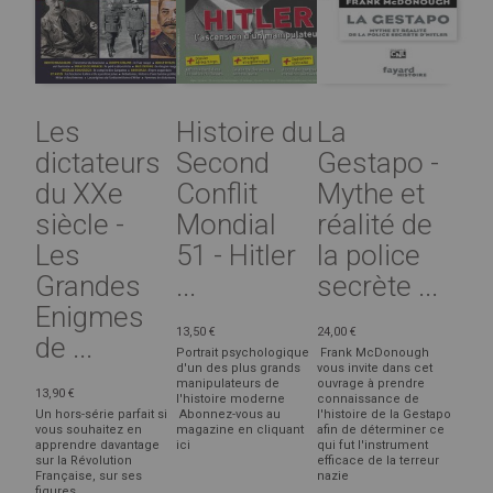
Les
Histoire du
La
dictateurs
Second
Gestapo -
du XXe
Conflit
Mythe et
siècle -
Mondial
réalité de
Les
51 - Hitler
la police
Grandes
...
secrète ...
Enigmes
13,50 €
24,00 €
de ...
Portrait psychologique
Frank McDonough
d'un des plus grands
vous invite dans cet
manipulateurs de
ouvrage à prendre
13,90 €
l'histoire moderne
connaissance de
Un hors-série parfait si
Abonnez-vous au
l'histoire de la Gestapo
vous souhaitez en
magazine en cliquant
afin de déterminer ce
apprendre davantage
ici
qui fut l'instrument
sur la Révolution
efficace de la terreur
Française, sur ses
nazie
figures