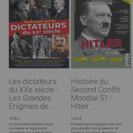
Les dictateurs
Histoire du
du XXe siècle -
Second Conflit
Les Grandes
Mondial 51 -
Enigmes de ...
Hitler ...
13,90 €
13,50 €
Un hors-série parfait si vous
Portrait psychologique d'un des
souhaitez en apprendre
plus grands manipulateurs de
davantage sur la Révolution
l'histoire moderne Abonnez-