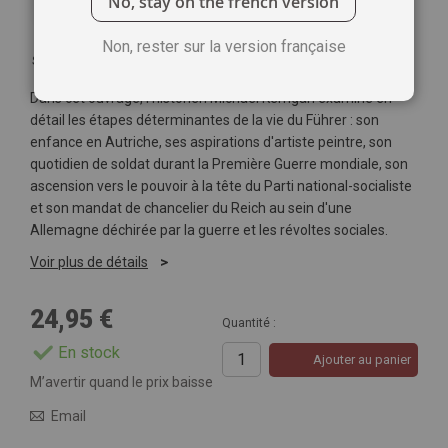
No, stay on the french version
Non, rester sur la version française
Soyez le premier à commenter ce produit
Dans cet ouvrage, l'historien Michael Kerrigan examine en
détail les étapes déterminantes de la vie du Führer : son
enfance en Autriche, ses aspirations d'artiste peintre, son
quotidien de soldat durant la Première Guerre mondiale, son
ascension vers le pouvoir à la tête du Parti national-socialiste
et son mandat de chancelier du Reich au sein d'une
Allemagne déchirée par la guerre et les révoltes sociales.
Voir plus de détails
24,95 €
Quantité :
En stock
Ajouter au panier
M’avertir quand le prix baisse
Email