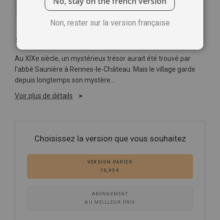
No, stay on the french version
Non, rester sur la version française
Soyez le premier à commenter ce produit
Au XIXe siècle, un mystérieux trésor aurait été trouvé par
l'abbé Saunière à
Rennes
-le-Château.
Mais le village
garde
depuis longtemps son mystère...
Voir plus de détails
Choisissez la version que vous souhaitez
VERSION PAPIER
10,95 €
ABONNEMENT
AU MEILLEUR PRIX