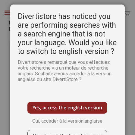
Aller
au
Chercher
Divertistore has noticed you
contenu
L'affaire Rennes le Château - Les Grandes
are performing searches with
Enigmes de l'Histoire 20
a search engine that is not
Passer
Pass
your language. Would you like
à
au
to switch to english version ?
la
débu
fin
de
Divertistore a remarqué que vous effectuez
de
la
votre recherche via un moteur de recherche
la
Gale
anglais. Souhaitez-vous accéder à la version
galerie
d’im
anglaise du site DivertiStore ?
d’images
Yes, access the english version
Oui, accéder à la version anglaise