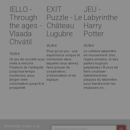
IELLO -
EXIT
JEU -
Through
Puzzle - Le
Labyrinthe
the ages -
Château
Harry
Vlaada
Lugubre
Potter
Chvátil
25,00 €
39,90 €
Plus qu'un jeu : une
Le célèbre labyrinthe
70,00 €
expérience unique et
en mouvement. Des
Ce jeu de société vous
immersive dans
règles simples, et des
invite à réécrire
laquelle vous devrez
parties toujours
l'histoire de l'antiquité
faire preuve de
palpitantes ! À vous de
jusqu'aux temps
coopération,
faire coulisser
modernes, pour
d'observation et de
habilement les
diriger votre
logique.
plaques du labyrinthe
colonisation jusqu'à la
pour transformer les
prospérité.
impasses en ...
INSCRIVEZ-VOUS
À LA
OK