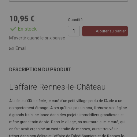
10,95 €
Quantité :
En stock
Ajouter au panier
M’avertir quand le prix baisse
Email
DESCRIPTION DU PRODUIT
L'affaire Rennes-le-Château
À la fin du XIXe siècle, le curé d’un petit village perdu de l’Aude a un
comportement étrange. Alors qu’il n’a pas un sou, il rénove son église
à grands frais, se lance dans des projets immobiliers grandioses et
mène grand train de vie. Dans le village, on murmure que le curé, qui
en fait avait organisé un vaste trafic de messes, aurait trouvé un
trésor dans son église et l’affaire de l’abbé Saunière et de Rennes-le-