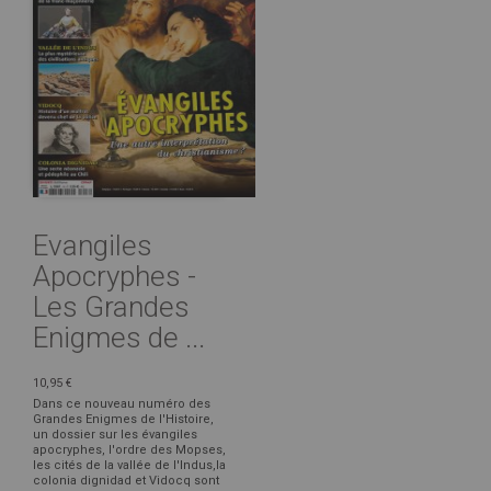
Evangiles
Apocryphes -
Les Grandes
Enigmes de ...
10,95 €
Dans ce nouveau numéro des
Grandes Enigmes de l'Histoire,
un dossier sur les évangiles
apocryphes, l'ordre des Mopses,
les cités de la vallée de l'Indus,la
colonia dignidad et Vidocq sont