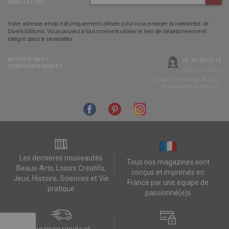
NEWSLETTER :
Votre adresse email est uniquement utilisée pour vous envoyer la newsletter de
Diverti Editions. Vous pouvez à tout moment utiliser le lien de désabonnement
intégré dans la newsletter.
BESOIN D’INFOS
05 49 90 09 16
COMPLÉMENTAIRES ?
Appel non surtaxé
Du lundi au jeudi de 14h à 17h,
et le vendredi de 14h à 16h
Les dernières nouveautés
Tous nos magazines sont
Beaux-Arts, Loisirs Créatifs,
conçus et imprimés en
Jeux, Histoire, Sciences et Vie
France par une équipe de
pratique
passionné(e)s