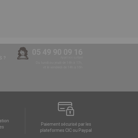
05 49 90 09 16
 ?
Appel non surtaxé
Du lundi au jeudi de 14h à 17h,
et le vendredi de 14h à 16h
ation
Paiement sécurisé par les
es
plateformes CIC ou Paypal