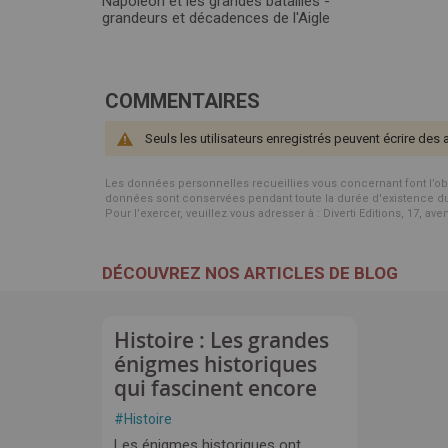
Napoléon et les grandes batailles -
grandeurs et décadences de l'Aigle
COMMENTAIRES
Seuls les utilisateurs enregistrés peuvent écrire des 
Les données personnelles recueillies vous concernant font l’objet 
données sont conservées pendant toute la durée d'existence du p
Pour l’exercer, veuillez vous adresser à : Diverti Editions, 17, av
DÉCOUVREZ NOS ARTICLES DE BLOG
Histoire : Les grandes
énigmes historiques
qui fascinent encore
#
Histoire
Les énigmes historiques ont