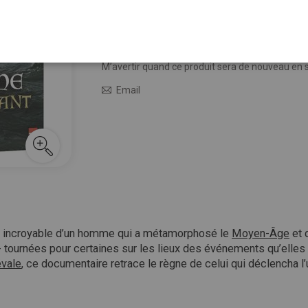
9,95 €
20,00 €
Épuisé
M’avertir quand le prix baisse
M’avertir quand ce produit sera de nouveau en 
Email
e incroyable d’un homme qui a métamorphosé le
Moyen-Âge
et 
 tournées pour certaines sur les lieux des événements qu’elles r
évale
, ce documentaire retrace le règne de celui qui déclencha l’