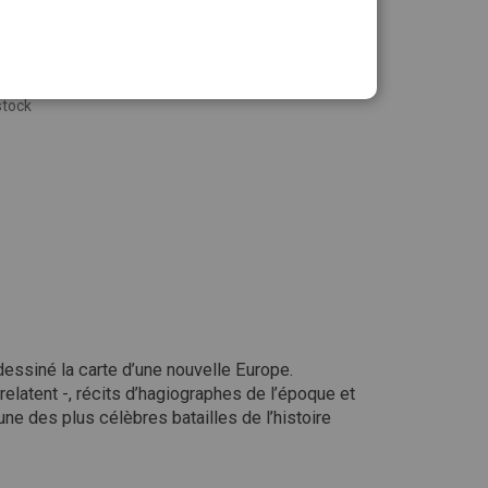
stock
dessiné la carte d’une nouvelle Europe.
elatent -, récits d’hagiographes de l’époque et
une des plus célèbres batailles de l’histoire