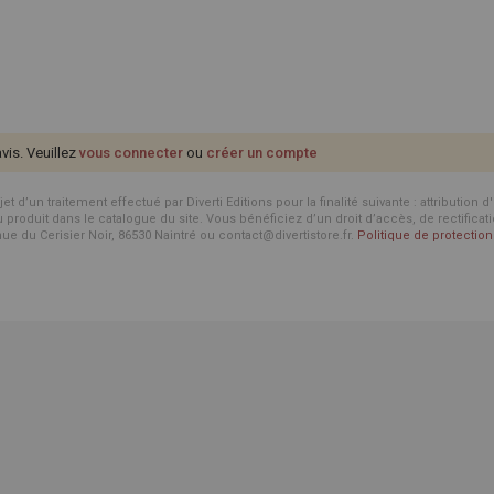
avis. Veuillez
vous connecter
ou
créer un compte
d’un traitement effectué par Diverti Editions pour la finalité suivante : attribution 
roduit dans le catalogue du site. Vous bénéficiez d’un droit d’accès, de rectificat
enue du Cerisier Noir, 86530 Naintré ou contact@divertistore.fr.
Politique de protecti