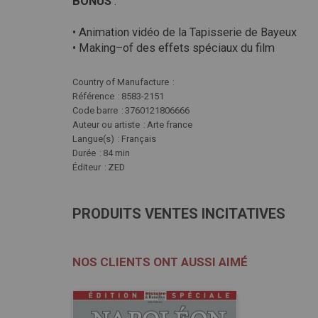
BONUS
:
• Animation vidéo de la Tapisserie de Bayeux
• Making–of des effets spéciaux du film
Plus
Country of Manufacture
d'infos
Référence
8583-2151
Code barre
3760121806666
Auteur ou artiste
Arte france
Langue(s)
Français
Durée
84 min
Éditeur
ZED
PRODUITS VENTES INCITATIVES
NOS CLIENTS ONT AUSSI AIMÉ