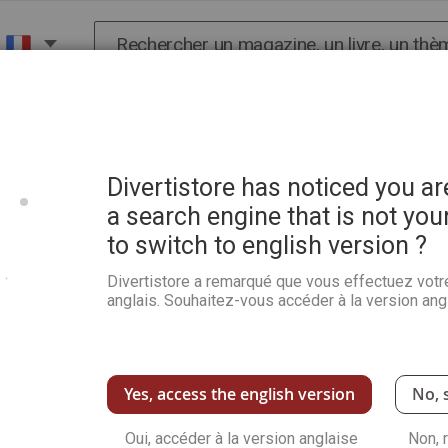
Chercher
X
HISTOIRE
SCIENCES
POP CULTURE ET BIEN-
Divertistore has noticed you a
a search engine that is not you
to switch to english version ?
Guillaume le Conquérant
Divertistore a remarqué que vous effectuez votr
Soyez le premier à commenter ce produit
anglais. Souhaitez-vous accéder à la version angl
Découvrez l’aventure incroyable d’un homme
carte d’une nouvelle Europe :
Guillaume Le 
Voir plus de détails
Yes, access the english version
No, 
Oui, accéder à la version anglaise
Non, 
-50%