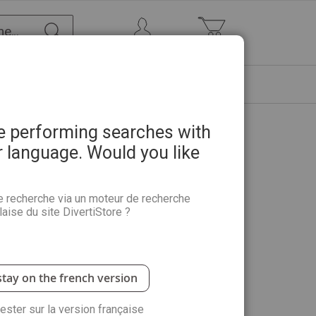
Chercher
Mon Compte
Mon panier
ETRE
PROMOTIONS
ABONNEMENTS
re performing searches with
r language. Would you like
e recherche via un moteur de recherche
aise du site DivertiStore ?
 qui a métamorphosé le Moyen-Âge et dessiné la
Conquérant
stay on the french version
rester sur la version française