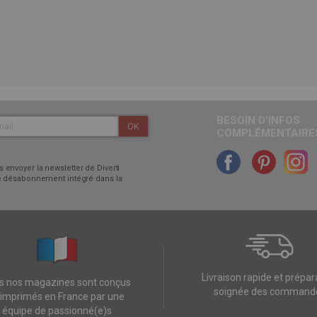
BESOIN D’INFOS
OK
COMPLÉMENTAIRES
 envoyer la newsletter de Diverti
 de désabonnement intégré dans la
Livraison rapide et prépar
s nos magazines sont conçus
soignée des command
 imprimés en France par une
équipe de passionné(e)s