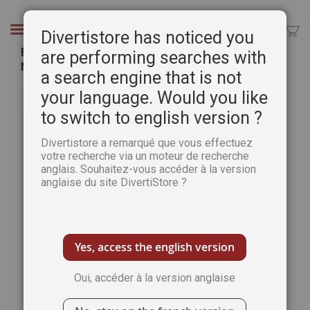
Aller
au
Chercher
Divertistore has noticed you
contenu
Fléchés Pause Détente n°6 avec 100 Grilles de
are performing searches with
Niveau 3 - Spécial Pâtisserie
a search engine that is not
Passer
Pass
your language. Would you like
à
au
to switch to english version ?
la
débu
fin
de
Divertistore a remarqué que vous effectuez
de
la
votre recherche via un moteur de recherche
la
Gale
anglais. Souhaitez-vous accéder à la version
galerie
d’im
anglaise du site DivertiStore ?
d’images
Yes, access the english version
Oui, accéder à la version anglaise