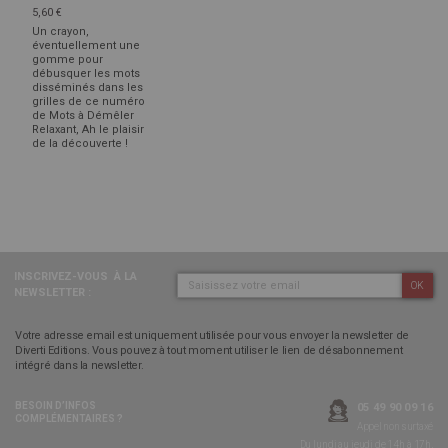
5,60 €
Un crayon,
éventuellement une
gomme pour
débusquer les mots
disséminés dans les
grilles de ce numéro
de Mots à Démêler
Relaxant, Ah le plaisir
de la découverte !
INSCRIVEZ-VOUS
À LA
OK
NEWSLETTER :
Votre adresse email est uniquement utilisée pour vous envoyer la newsletter de
Diverti Editions. Vous pouvez à tout moment utiliser le lien de désabonnement
intégré dans la newsletter.
BESOIN D’INFOS
05 49 90 09 16
COMPLÉMENTAIRES ?
Appel non surtaxé
Du lundi au jeudi de 14h à 17h,