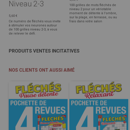
Niveau 2-3
100 grilles de mots fléchés de
niveau 2 pour un vériotable
moment de détente à l'ombre,
5,60 €
sur la plage, en terrasse, ou au
Ce numéro de fléchés vous invite
frais dans votre salon
à stimuler vos neurones autour
de 100 grilles niveau 2-3, à vous
de relever le défi.
PRODUITS VENTES INCITATIVES
NOS CLIENTS ONT AUSSI AIMÉ