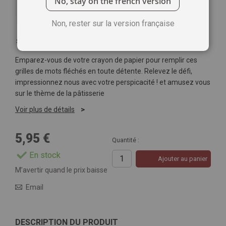
No, stay on the french version
Non, rester sur la version française
Soyez le premier à commenter ce produit
Emparez-vous de votre crayon de papier pour remplir ces
grilles de mots fléchés en toute détente. Relevez le défi,
impressionnez nous avec votre perspicacité ! et amusez vous
sur le thème de la pâtisserie
Voir plus de détails
5,95 €
Quantité :
En stock
Ajouter au panier
M’avertir quand le prix baisse
Email
DESCRIPTION DU PRODUIT