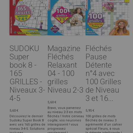
SUDOKU
Magazine
Fléchés
Super
Fléchés
Pause
book 8 -
Relaxant
Détente
165
04 - 100
n°4 avec
GRILLES -
grilles
100 Grilles
Niveaux 3-
Niveau 2-3
de Niveau
4-5
3 et 16...
5,60 €
Bravo, vous parvenez
5,60 €
5,95 €
au niveau 2-3 en mots
Découvrez le dernier
fléchés ! Votre cerveau
100 grilles de mots
Sudoku Super Book 8
cogite, vos neurones
fléchés de niveau 3
avec ses 165 grilles de
interagissent ! vous
agrémenté d'un cahier
niveau 3-4-5. Solutions
progressez
spécial Fleurs, à vous
incluses
rapidement !
la détente intelligente !