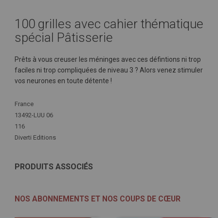
100 grilles avec cahier thématique
spécial Pâtisserie
Prêts à vous creuser les méninges avec ces défintions ni trop
faciles ni trop compliquées de niveau 3 ? Alors venez stimuler
vos neurones en toute détente !
Plus
France
d'infos
13492-LUU 06
116
Diverti Editions
PRODUITS ASSOCIÉS
NOS ABONNEMENTS ET NOS COUPS DE CŒUR