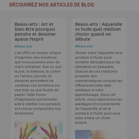
DÉCOUVREZ NOS ARTICLES DE BLOG
Beaux-arts : Art et
Beaux-arts : Aquarelle
bien-être pourquoi
vs huile quel médium
peindre et dessiner
choisir quand on
apaise l'esprit
débute
#
Beaux-arts
#
Beaux-arts
L'art offre un moyen unique
Choisir entre l'aquarelle et la
d'exprimer des émotions
peinture à l'huile peut
que nous pouvons avoir du
sembler déroutant pour les
mal à verbaliser. Que ce soit
débutants en beauxarts.
la joie, la tristesse, la colère
Chacun de ces médiums
ou l'amour, peindre et
possède des
dessiner permettent de
caractéristiques uniques qui
canaliser ces émotions sur
influencent votre style
une toile ou une feuille de
artistique et votre
papier. Cette forme
apprentissage. Dans cet
d'expression personnelle
article, nous explorerons les
aide à clarifier nos pensées
avantages et inconvénients
et à mieux comprendre nos
de l'aquarelle et de la
sentiments.
peinture à l'huile pour vous
aider à faire un choix
éclairé.