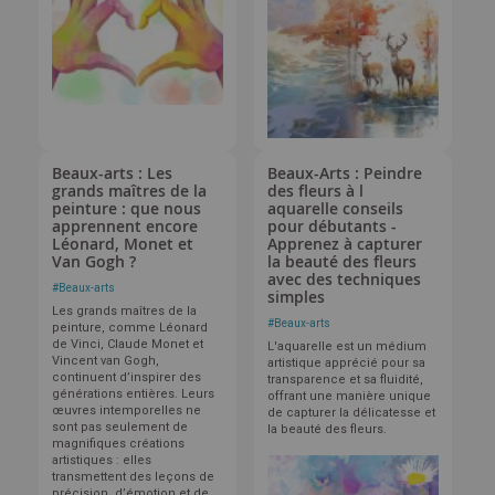
Beaux-arts : Les
Beaux-Arts : Peindre
grands maîtres de la
des fleurs à l
peinture : que nous
aquarelle conseils
apprennent encore
pour débutants -
Léonard, Monet et
Apprenez à capturer
Van Gogh ?
la beauté des fleurs
avec des techniques
#
Beaux-arts
simples
Les grands maîtres de la
#
Beaux-arts
peinture, comme Léonard
de Vinci, Claude Monet et
L'aquarelle est un médium
Vincent van Gogh,
artistique apprécié pour sa
continuent d’inspirer des
transparence et sa fluidité,
générations entières. Leurs
offrant une manière unique
œuvres intemporelles ne
de capturer la délicatesse et
sont pas seulement de
la beauté des fleurs.
magnifiques créations
artistiques : elles
transmettent des leçons de
précision, d’émotion et de