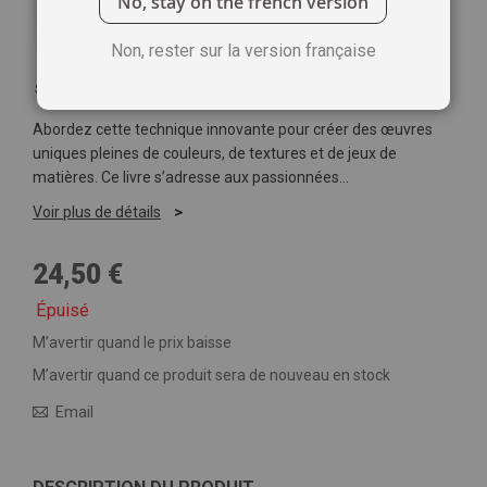
No, stay on the french version
Non, rester sur la version française
Soyez le premier à commenter ce produit
Abordez cette technique innovante pour créer des œuvres
uniques pleines de couleurs, de textures et de jeux de
matières. Ce livre s’adresse aux passionnées...
Voir plus de détails
24,50 €
Épuisé
M’avertir quand le prix baisse
M’avertir quand ce produit sera de nouveau en stock
Email