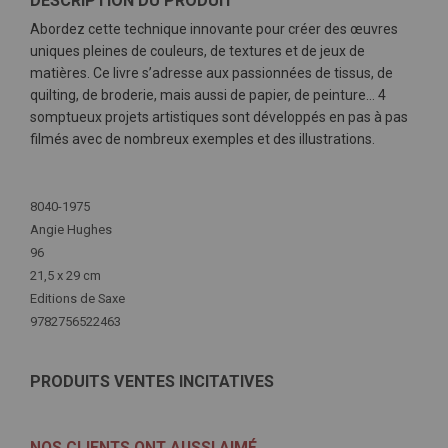
DESCRIPTION DU PRODUIT
Abordez cette technique innovante pour créer des œuvres
uniques pleines de couleurs, de textures et de jeux de
matières. Ce livre s’adresse aux passionnées de tissus, de
quilting, de broderie, mais aussi de papier, de peinture… 4
somptueux projets artistiques sont développés en pas à pas
filmés avec de nombreux exemples et des illustrations.
Plus
d'infos
8040-1975
Angie Hughes
96
21,5 x 29 cm
Editions de Saxe
9782756522463
PRODUITS VENTES INCITATIVES
NOS CLIENTS ONT AUSSI AIMÉ