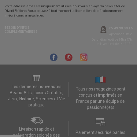
Votre adresse email est uniquement utilisée pour vous envoyer la newsletter de
Diverti Editions. Vous pouvez à tout moment utiliser le lien de désabonnement
intégré dans la newsletter.
BESOIN D’INFOS
05 49 90 09 16
COMPLÉMENTAIRES ?
Appel non surtaxé
Du lundi au jeudi de 14h à 17h,
et le vendredi de 14h à 16h
Les dernières nouveautés
Tous nos magazines sont
Beaux-Arts, Loisirs Créatifs,
conçus et imprimés en
Jeux, Histoire, Sciences et Vie
France par une équipe de
pratique
passionné(e)s
Livraison rapide et
Paiement sécurisé par les
préparation soignée des