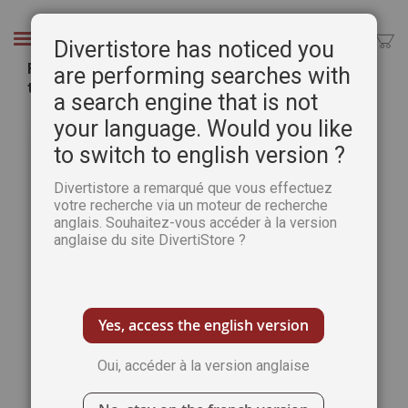
Aller
au
Chercher
Divertistore has noticed you
contenu
Fil Tissu Papier & Peinture - Mixed media :
are performing searches with
techniques et idées
a search engine that is not
Passer
Pass
your language. Would you like
à
au
to switch to english version ?
la
débu
fin
de
Divertistore a remarqué que vous effectuez
de
la
votre recherche via un moteur de recherche
la
Gale
anglais. Souhaitez-vous accéder à la version
galerie
d’im
anglaise du site DivertiStore ?
d’images
Yes, access the english version
Oui, accéder à la version anglaise