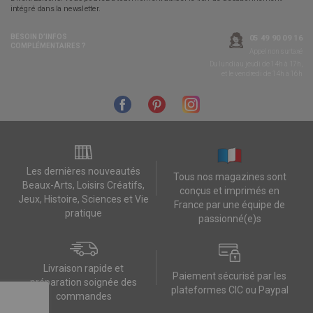
intégré dans la newsletter.
BESOIN D’INFOS
05 49 90 09 16
COMPLÉMENTAIRES ?
Appel non surtaxé
Du lundi au jeudi de 14h à 17h,
et le vendredi de 14h à 16h
Les dernières nouveautés
Tous nos magazines sont
Beaux-Arts, Loisirs Créatifs,
conçus et imprimés en
Jeux, Histoire, Sciences et Vie
France par une équipe de
pratique
passionné(e)s
Livraison rapide et
Paiement sécurisé par les
préparation soignée des
plateformes CIC ou Paypal
commandes