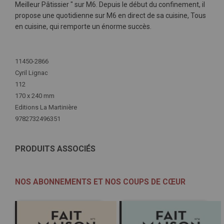
Meilleur Pâtissier " sur M6. Depuis le début du confinement, il
propose une quotidienne sur M6 en direct de sa cuisine, Tous
en cuisine, qui remporte un énorme succès.
Plus
11450-2866
d'infos
Cyril Lignac
112
170 x 240 mm
Editions La Martinière
9782732496351
PRODUITS ASSOCIÉS
NOS ABONNEMENTS ET NOS COUPS DE CŒUR