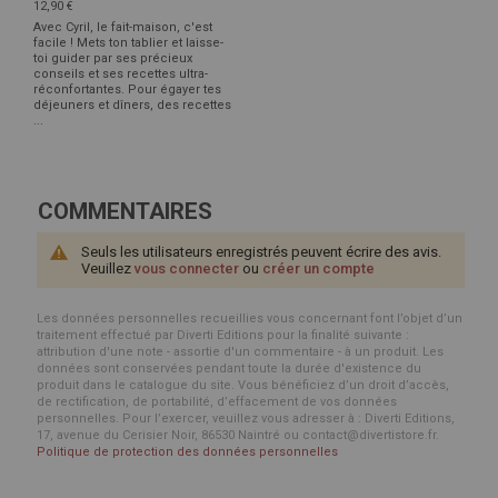
12,90 €
Avec Cyril, le fait-maison, c'est
facile ! Mets ton tablier et laisse-
toi guider par ses précieux
conseils et ses recettes ultra-
réconfortantes. Pour égayer tes
déjeuners et dîners, des recettes
...
COMMENTAIRES
Seuls les utilisateurs enregistrés peuvent écrire des avis.
Veuillez
vous connecter
ou
créer un compte
Les données personnelles recueillies vous concernant font l’objet d’un
traitement effectué par Diverti Editions pour la finalité suivante :
attribution d'une note - assortie d'un commentaire - à un produit. Les
données sont conservées pendant toute la durée d'existence du
produit dans le catalogue du site. Vous bénéficiez d’un droit d’accès,
de rectification, de portabilité, d’effacement de vos données
personnelles. Pour l’exercer, veuillez vous adresser à : Diverti Editions,
17, avenue du Cerisier Noir, 86530 Naintré ou contact@divertistore.fr.
Politique de protection des données personnelles