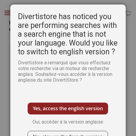
Aller
au
Chercher
Divertistore has noticed you
contenu
Fait maison Tome 2 - 45 recettes du quotidien,
are performing searches with
rapides et faciles - Cyril Lignac
a search engine that is not
Passer
Pass
your language. Would you like
à
au
to switch to english version ?
la
débu
fin
de
Divertistore a remarqué que vous effectuez
de
la
votre recherche via un moteur de recherche
la
Gale
anglais. Souhaitez-vous accéder à la version
galerie
d’im
anglaise du site DivertiStore ?
d’images
Yes, access the english version
Oui, accéder à la version anglaise