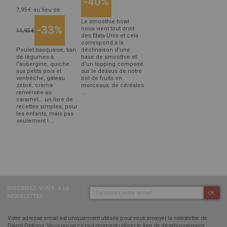
-40%
7,95 €
au lieu de
Le smoothie bowl
-33%
nous vient tout droit
11,95 €
des Etats-Unis et cela
correspond à la
Poulet basquaise, tian
déclinaison d’une
de légumes à
base de smoothie et
l'aubergine, quiche
d’un topping composé
aux petits pois et
sur le dessus de notre
ventrèche, gâteau
bol de fruits en
zébré, crème
morceaux, de céréales
renversée au
...
caramel... un livre de
recettes simples, pour
les enfants, mais pas
seulement ! ...
INSCRIVEZ-VOUS
À LA
OK
NEWSLETTER :
Votre adresse email est uniquement utilisée pour vous envoyer la newsletter de
Diverti Editions. Vous pouvez à tout moment utiliser le lien de désabonnement