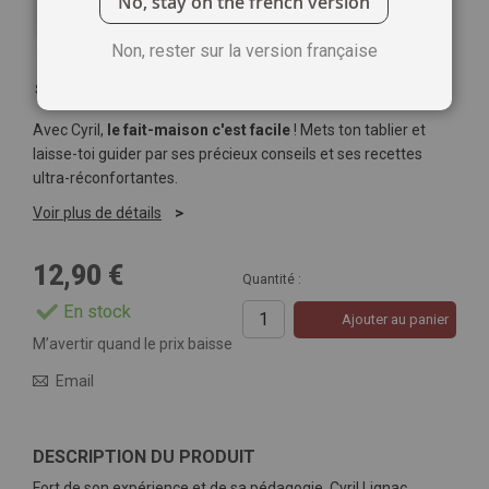
No, stay on the french version
Non, rester sur la version française
Soyez le premier à commenter ce produit
Avec Cyril,
le fait-maison c'est facile
! Mets ton tablier et
laisse-toi guider par ses précieux conseils et ses recettes
ultra-réconfortantes.
Voir plus de détails
12,90 €
Quantité :
En stock
Ajouter au panier
M’avertir quand le prix baisse
Email
DESCRIPTION DU PRODUIT
Fort de son expérience et de sa pédagogie, Cyril Lignac