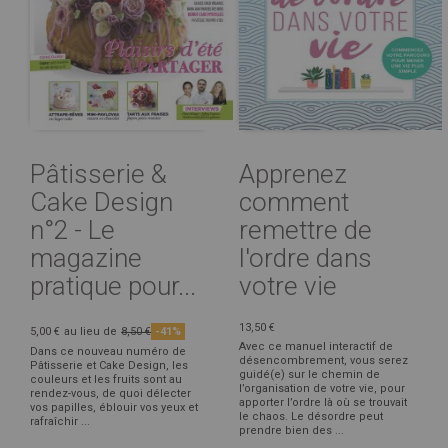
Pâtisserie &
Apprenez
Cake Design
comment
n°2 - Le
remettre de
magazine
l'ordre dans
pratique pour...
votre vie
13,50 €
5,00 €
au lieu de
8,50 €
-41%
Avec ce manuel interactif de
Dans ce nouveau numéro de
désencombrement, vous serez
Pâtisserie et Cake Design, les
guidé(e) sur le chemin de
couleurs et les fruits sont au
l’organisation de votre vie, pour
rendez-vous, de quoi délecter
apporter l’ordre là où se trouvait
vos papilles, éblouir vos yeux et
le chaos. Le désordre peut
rafraîchir ...
prendre bien des ...