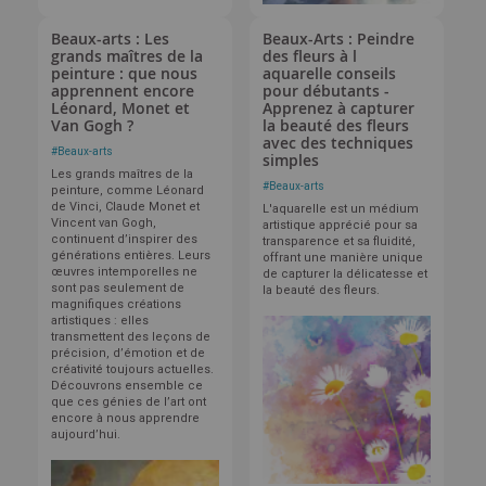
Beaux-arts : Les
Beaux-Arts : Peindre
grands maîtres de la
des fleurs à l
peinture : que nous
aquarelle conseils
apprennent encore
pour débutants -
Léonard, Monet et
Apprenez à capturer
Van Gogh ?
la beauté des fleurs
avec des techniques
#
Beaux-arts
simples
Les grands maîtres de la
#
Beaux-arts
peinture, comme Léonard
de Vinci, Claude Monet et
L'aquarelle est un médium
Vincent van Gogh,
artistique apprécié pour sa
continuent d’inspirer des
transparence et sa fluidité,
générations entières. Leurs
offrant une manière unique
œuvres intemporelles ne
de capturer la délicatesse et
sont pas seulement de
la beauté des fleurs.
magnifiques créations
artistiques : elles
transmettent des leçons de
précision, d’émotion et de
créativité toujours actuelles.
Découvrons ensemble ce
que ces génies de l’art ont
encore à nous apprendre
aujourd’hui.