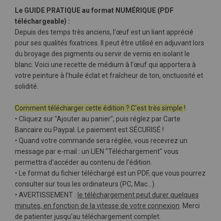
Le GUIDE PRATIQUE au format NUMÉRIQUE (PDF
téléchargeable) :
Depuis des temps très anciens, l’œuf est un liant apprécié
pour ses qualités fixatrices. Il peut être utilisé en adjuvant lors
du broyage des pigments ou servir de vernis en isolant le
blanc. Voici une recette de médium à l’œuf qui apportera à
votre peinture à l’huile éclat et fraîcheur de ton, onctuosité et
solidité.
Comment télécharger cette édition ? C'est très simple !
• Cliquez sur "Ajouter au panier", puis réglez par Carte
Bancaire ou Paypal. Le paiement est SÉCURISÉ !
• Quand votre commande sera réglée, vous recevrez un
message par e-mail : un LIEN "Téléchargement" vous
permettra d'accéder au contenu de l'édition.
• Le format du fichier téléchargé est un PDF, que vous pourrez
consulter sur tous les ordinateurs (PC, Mac…).
• AVERTISSEMENT :
le téléchargement peut durer quelques
minutes, en fonction de la vitesse de votre connexion
. Merci
de patienter jusqu'au téléchargement complet.