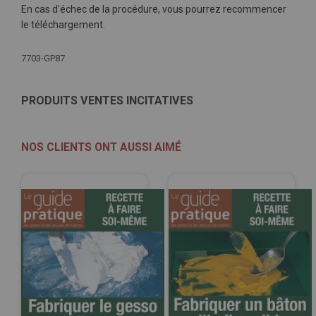
En cas d'échec de la procédure, vous pourrez recommencer
le téléchargement.
Plus
7703-GP87
d'infos
PRODUITS VENTES INCITATIVES
NOS CLIENTS ONT AUSSI AIMÉ