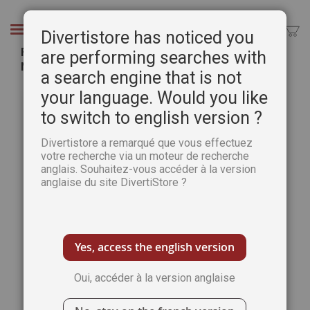
Aller
au
Chercher
Divertistore has noticed you
contenu
Fabriquer son médium à l'œuf - Guide Pratique
are performing searches with
Numérique
a search engine that is not
Passer
Pass
your language. Would you like
à
au
to switch to english version ?
la
débu
fin
de
Divertistore a remarqué que vous effectuez
de
la
votre recherche via un moteur de recherche
la
Gale
anglais. Souhaitez-vous accéder à la version
galerie
d’im
anglaise du site DivertiStore ?
d’images
Yes, access the english version
Oui, accéder à la version anglaise