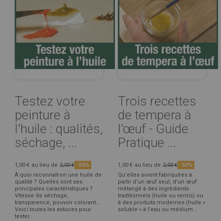
Testez votre
Trois recettes
peinture à
de tempera à
l'huile : qualités,
l'œuf - Guide
séchage, ...
Pratique ...
1,00 €
au lieu de
2,00 €
-50%
1,00 €
au lieu de
2,00 €
-50%
À quoi reconnaît-on une huile de
Qu’elles soient fabriquées à
qualité ? Quelles sont ses
partir d’un œuf seul, d’un œuf
principales caractéristiques ?
mélangé à des ingrédients
Vitesse de séchage,
traditionnels (huile ou vernis) ou
transparence, pouvoir colorant…
à des produits modernes (huile «
Voici toutes les astuces pour
soluble » à l’eau ou médium...
tester...