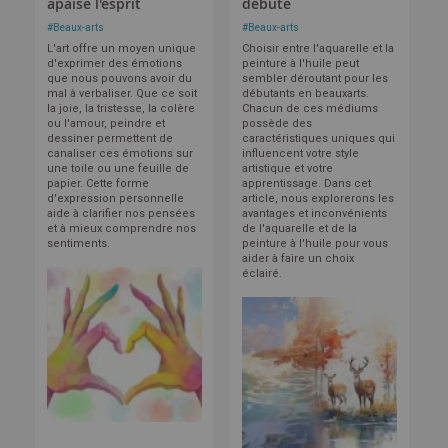
apaise l'esprit
débute
#
Beaux-arts
#
Beaux-arts
L'art offre un moyen unique
Choisir entre l'aquarelle et la
d'exprimer des émotions
peinture à l'huile peut
que nous pouvons avoir du
sembler déroutant pour les
mal à verbaliser. Que ce soit
débutants en beauxarts.
la joie, la tristesse, la colère
Chacun de ces médiums
ou l'amour, peindre et
possède des
dessiner permettent de
caractéristiques uniques qui
canaliser ces émotions sur
influencent votre style
une toile ou une feuille de
artistique et votre
papier. Cette forme
apprentissage. Dans cet
d'expression personnelle
article, nous explorerons les
aide à clarifier nos pensées
avantages et inconvénients
et à mieux comprendre nos
de l'aquarelle et de la
sentiments.
peinture à l'huile pour vous
aider à faire un choix
éclairé.