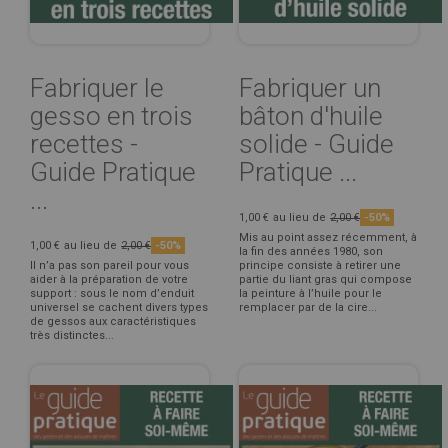
Fabriquer le
Fabriquer un
gesso en trois
bâton d'huile
recettes -
solide - Guide
Guide Pratique
Pratique ...
...
1,00 €
au lieu de
2,00 €
-50%
Mis au point assez récemment, à
1,00 €
au lieu de
2,00 €
-50%
la fin des années 1980, son
Il n’a pas son pareil pour vous
principe consiste à retirer une
aider à la préparation de votre
partie du liant gras qui compose
support : sous le nom d’enduit
la peinture à l’huile pour le
universel se cachent divers types
remplacer par de la cire...
de gessos aux caractéristiques
très distinctes...