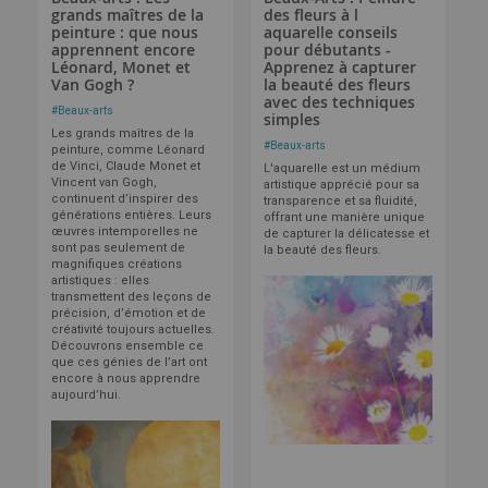
grands maîtres de la
des fleurs à l
peinture : que nous
aquarelle conseils
apprennent encore
pour débutants -
Léonard, Monet et
Apprenez à capturer
Van Gogh ?
la beauté des fleurs
avec des techniques
#
Beaux-arts
simples
Les grands maîtres de la
#
Beaux-arts
peinture, comme Léonard
de Vinci, Claude Monet et
L'aquarelle est un médium
Vincent van Gogh,
artistique apprécié pour sa
continuent d’inspirer des
transparence et sa fluidité,
générations entières. Leurs
offrant une manière unique
œuvres intemporelles ne
de capturer la délicatesse et
sont pas seulement de
la beauté des fleurs.
magnifiques créations
artistiques : elles
transmettent des leçons de
précision, d’émotion et de
créativité toujours actuelles.
Découvrons ensemble ce
que ces génies de l’art ont
encore à nous apprendre
aujourd’hui.