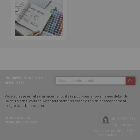
INSCRIVEZ-VOUS
À LA
OK
NEWSLETTER :
Votre adresse email est uniquement utilisée pour vous envoyer la newsletter de
Diverti Editions. Vous pouvez à tout moment utiliser le lien de désabonnement
intégré dans la newsletter.
BESOIN D’INFOS
05 49 90 09 16
COMPLÉMENTAIRES ?
Appel non surtaxé
Du lundi au jeudi de 14h à 17h,
et le vendredi de 14h à 16h