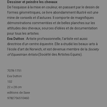
Dessiner et peindre les chevaux
De l’esquisse à la mise en couleur, en passant par le dessin de
formes géométriques, ce livre abondamment illustré est une
mine de conseils et d’astuces. Il comporte de magnifiques
démonstrations commentées et de belles planches sur les
attitudes des chevaux, sources d’idées et de documentation
pour tous les artistes.
Eva Dutton
: Artiste professionnelle, l'artiste est aussi
directrice d'un centre équestre. Elle a étudié les beaux-arts à
l'école d'art de Norwich, et est devenue membre de la
Society
of Equestrian Artists
(Société des Artistes Equins).
Plus
d'infos
7078-1751
Eva Dutton
132
22 x 28 cm
editions de Saxe
9782756510460