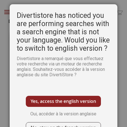
Aller
au
Chercher
Divertistore has noticed you
contenu
Dessiner et peindre les chevaux
are performing searches with
a search engine that is not
Passer
Pass
à
au
your language. Would you like
la
débu
to switch to english version ?
fin
de
de
la
Divertistore a remarqué que vous effectuez
la
Gale
votre recherche via un moteur de recherche
galerie
d’im
anglais. Souhaitez-vous accéder à la version
d’images
anglaise du site DivertiStore ?
Yes, access the english version
Oui, accéder à la version anglaise