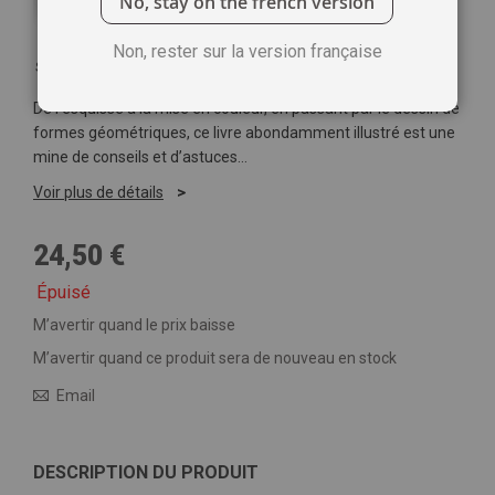
No, stay on the french version
Non, rester sur la version française
Soyez le premier à commenter ce produit
De l’esquisse à la mise en couleur, en passant par le dessin de
formes géométriques, ce livre abondamment illustré est une
mine de conseils et d’astuces…
Voir plus de détails
24,50 €
Épuisé
M’avertir quand le prix baisse
M’avertir quand ce produit sera de nouveau en stock
Email
DESCRIPTION DU PRODUIT