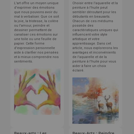
L'art offre un moyen unique
Choisir entre l'aquarelle et la
d'exprimer des émotions
peinture à l'huile peut
que nous pouvons avoir du
sembler déroutant pour les
mal à verbaliser. Que ce soit
débutants en beauxarts.
la joie, la tristesse, la colère
Chacun de ces médiums
ou l'amour, peindre et
possède des
dessiner permettent de
caractéristiques uniques qui
canaliser ces émotions sur
influencent votre style
une toile ou une feuille de
artistique et votre
papier. Cette forme
apprentissage. Dans cet
d'expression personnelle
article, nous explorerons les
aide à clarifier nos pensées
avantages et inconvénients
et à mieux comprendre nos
de l'aquarelle et de la
sentiments.
peinture à l'huile pour vous
aider à faire un choix
éclairé.
Beaux-arts : Les
Beaux-Arts : Peindre