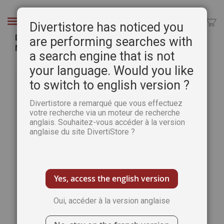
Aller
au
Chercher
Divertistore has noticed you
contenu
Démonstration de calligraphie par Hassan
are performing searches with
Massoudy - DVD
a search engine that is not
Passer
Pass
your language. Would you like
à
au
to switch to english version ?
la
débu
fin
de
Divertistore a remarqué que vous effectuez
de
la
votre recherche via un moteur de recherche
la
Gale
anglais. Souhaitez-vous accéder à la version
galerie
d’im
anglaise du site DivertiStore ?
d’images
Yes, access the english version
Oui, accéder à la version anglaise