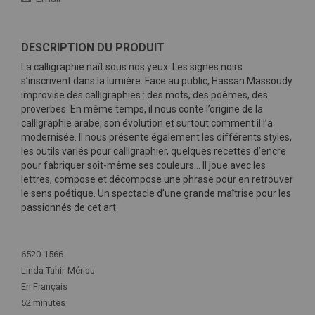
DESCRIPTION DU PRODUIT
La calligraphie naît sous nos yeux. Les signes noirs
s’inscrivent dans la lumière. Face au public, Hassan Massoudy
improvise des calligraphies : des mots, des poèmes, des
proverbes. En même temps, il nous conte l’origine de la
calligraphie arabe, son évolution et surtout comment il l’a
modernisée. Il nous présente également les différents styles,
les outils variés pour calligraphier, quelques recettes d’encre
pour fabriquer soit-même ses couleurs… Il joue avec les
lettres, compose et décompose une phrase pour en retrouver
le sens poétique. Un spectacle d’une grande maîtrise pour les
passionnés de cet art.
Plus
d'infos
6520-1566
Linda Tahir-Mériau
En Français
52 minutes