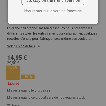
No, stay on the french version
Non, rester sur la version française
Soyez le premier à commenter ce produit
Le grand calligraphe Hassan Massoudy nous présente les
différents styles, les outils variés pour calligraphier, quelques
recettes d’encre pour fabriquer soit-même ses couleurs…
Voir plus de détails
14,95 €
29,90 €
-50%
-50%
Épuisé
M’avertir quand le prix baisse
M’avertir quand ce produit sera de nouveau en stock
Email