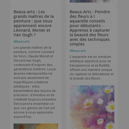
Beaux-arts : Les
Beaux-Arts : Peindre
grands maîtres de la
des fleurs à l
peinture : que nous
aquarelle conseils
apprennent encore
pour débutants -
Léonard, Monet et
Apprenez à capturer
Van Gogh ?
la beauté des fleurs
avec des techniques
#
Beaux-arts
simples
Les grands maîtres de la
#
Beaux-arts
peinture, comme Léonard
de Vinci, Claude Monet et
L'aquarelle est un médium
Vincent van Gogh,
artistique apprécié pour sa
continuent d’inspirer des
transparence et sa fluidité,
générations entières. Leurs
offrant une manière unique
œuvres intemporelles ne
de capturer la délicatesse et
sont pas seulement de
la beauté des fleurs.
magnifiques créations
artistiques : elles
transmettent des leçons de
précision, d’émotion et de
créativité toujours actuelles.
Découvrons ensemble ce
que ces génies de l’art ont
encore à nous apprendre
aujourd’hui.