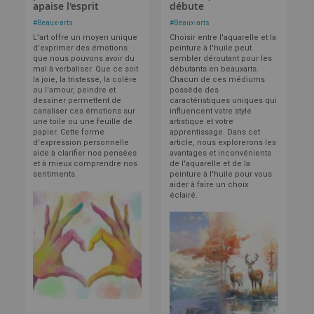
apaise l'esprit
débute
#
Beaux-arts
#
Beaux-arts
L'art offre un moyen unique
Choisir entre l'aquarelle et la
d'exprimer des émotions
peinture à l'huile peut
que nous pouvons avoir du
sembler déroutant pour les
mal à verbaliser. Que ce soit
débutants en beauxarts.
la joie, la tristesse, la colère
Chacun de ces médiums
ou l'amour, peindre et
possède des
dessiner permettent de
caractéristiques uniques qui
canaliser ces émotions sur
influencent votre style
une toile ou une feuille de
artistique et votre
papier. Cette forme
apprentissage. Dans cet
d'expression personnelle
article, nous explorerons les
aide à clarifier nos pensées
avantages et inconvénients
et à mieux comprendre nos
de l'aquarelle et de la
sentiments.
peinture à l'huile pour vous
aider à faire un choix
éclairé.