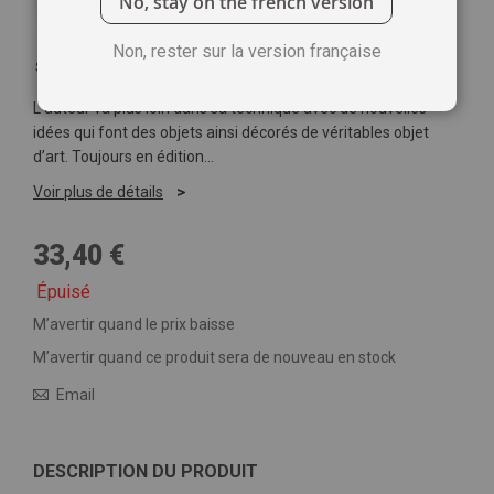
No, stay on the french version
Non, rester sur la version française
Soyez le premier à commenter ce produit
L’auteur va plus loin dans sa technique avec de nouvelles
idées qui font des objets ainsi décorés de véritables objet
d’art. Toujours en édition…
Voir plus de détails
33,40 €
Épuisé
M’avertir quand le prix baisse
M’avertir quand ce produit sera de nouveau en stock
Email
DESCRIPTION DU PRODUIT