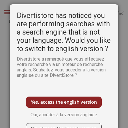
Aller
au
Chercher
Divertistore has noticed you
contenu
Décors modernes sur porcelaine - 2e partie
are performing searches with
a search engine that is not
Passer
Pass
à
au
your language. Would you like
la
débu
to switch to english version ?
fin
de
de
la
Divertistore a remarqué que vous effectuez
la
Gale
votre recherche via un moteur de recherche
galerie
d’im
anglais. Souhaitez-vous accéder à la version
d’images
anglaise du site DivertiStore ?
Yes, access the english version
Oui, accéder à la version anglaise